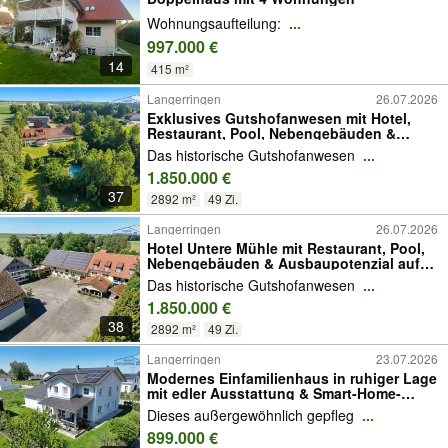
Wohnungsaufteilung:
...
997.000 €
14
415 m²
Langerringen
26.07.2026
Exklusives Gutshofanwesen mit Hotel,
Restaurant, Pool, Nebengebäuden &
Ausbaupotenzial auf 29.000 m²
Das historische Gutshofanwesen
...
1.850.000 €
37
2892 m²
49 Zi.
Langerringen
26.07.2026
Hotel Untere Mühle mit Restaurant, Pool,
Nebengebäuden & Ausbaupotenzial auf
29.000 m²
Das historische Gutshofanwesen
...
1.850.000 €
38
2892 m²
49 Zi.
Langerringen
23.07.2026
Modernes Einfamilienhaus in ruhiger Lage
mit edler Ausstattung & Smart-Home-
Komfort
Dieses außergewöhnlich gepfleg
...
899.000 €