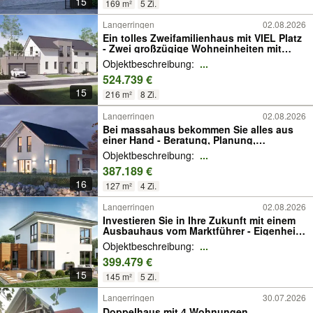
15
169 m²
5 Zi.
Langerringen
02.08.2026
Ein tolles Zweifamilienhaus mit VIEL Platz
- Zwei großzügige Wohneinheiten mit
tollem Grundriss
Objektbeschreibung:
...
524.739 €
15
216 m²
8 Zi.
Langerringen
02.08.2026
Bei massahaus bekommen Sie alles aus
einer Hand - Beratung, Planung,
Finanzierung und Baubegleitung
Objektbeschreibung:
...
387.189 €
16
127 m²
4 Zi.
Langerringen
02.08.2026
Investieren Sie in Ihre Zukunft mit einem
Ausbauhaus vom Marktführer - Eigenheim
statt Miete!
Objektbeschreibung:
...
399.479 €
15
145 m²
5 Zi.
Langerringen
30.07.2026
Doppelhaus mit 4 Wohnungen