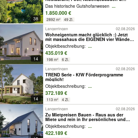
Ausbaupotenzial auf 29.000 m²
Das historische Gutshofanwesen
...
1.850.000 €
38
2892 m²
49 Zi.
Langerringen
02.08.2026
Wohneigentum macht glücklich :) Jetzt
mit massahaus die EIGENEN vier Wände
verwirklichen
Objektbeschreibung:
...
435.019 €
14
198 m²
6 Zi.
Langerringen
02.08.2026
TREND Serie - KfW Förderprogramme
möglich!
Objektbeschreibung:
...
372.189 €
14
113 m²
4 Zi.
Langerringen
02.08.2026
Zu Mietpreisen Bauen - Raus aus der
Miete und rein in Ihr persönliches und
individuelles Massahaus
Objektbeschreibung:
...
422.189 €