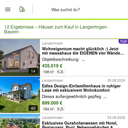
Start
12 Ergebnisse –
Häuser zum Kauf in Langerringen -
Bayern
Merkliste
Langerringen
Wohneigentum macht glücklich :) Jetzt
mit massahaus die EIGENEN vier Wände
Nachrichten
verwirklichen
Objektbeschreibung:
...
435.019 €
Anzeige aufgeben
14
198 m²
6 Zi.
Langerringen
05.08.2026
Edles Design-Einfamilienhaus in ruhiger
Lage mit exklusivem Wohnkomfort
Dieses außergewöhnlich gepfleg
...
899.000 €
40
184 m²
6 Zi.
Langerringen
03.08.2026
Exklusives Gutshofanwesen mit Hotel,
Restaurant, Pool, Nebengebäuden &