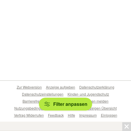
Zur Webversion
Anzeige aufgeben
Datenschutzerklärung
Datenschutzeinstellungen
Kinder- und Jugendschutz
Barrierefreiheitserklärung
Sicherheitslücken melden
Filter anpassen
Nutzungsbedingungen
Beliebte Suchen
Anzeigen Übersicht
Vertrag Widerrufen
Feedback
Hilfe
Impressum
Einloggen