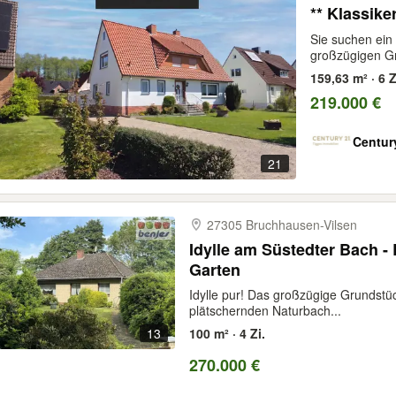
** Klassike
Sie suchen ei
großzügigen Gru
159,63 m² · 6 Z
219.000 €
Centur
21
27305 Bruchhausen-​Vilsen
Idylle am Süstedter Bach - Bungalow mit herrlichem
Garten
Idylle pur! Das großzügige Grundstüc
plätschernden Naturbach...
13
100 m² · 4 Zi.
270.000 €