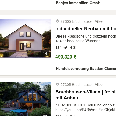
Benjes Immobilien GmbH
27305 Bruchhausen-​Vilsen
Individueller Neubau mit 
Dieses klassische und trotzdem hoc
134m² lässt keine Wünsche...
134 m² · 4 Zi.
14
490.320 €
Handelsvertretung Bastian Cleme
27305 Bruchhausen-​Vilsen
Bruchhausen-Vilsen | freis
mit Anbau
KURZÜBERSICHT YouTube Video zur
https://youtu.be/R4BhVdnfEls Objekt-