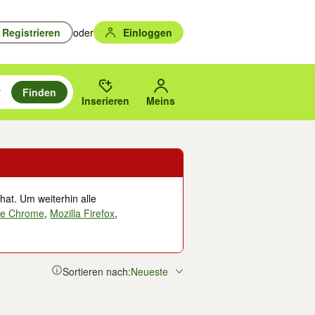
Registrieren
oder
Einloggen
Finden
en durchsuchen und mit Eingabetaste auswählen.
n um zu suchen, oder Vorschläge mit den Pfeiltasten nach oben/unten
des gewählten Orts oder PLZ.
Inserieren
Meins
hat. Um weiterhin alle
le Chrome
,
Mozilla Firefox
,
Sortieren nach:
Neueste