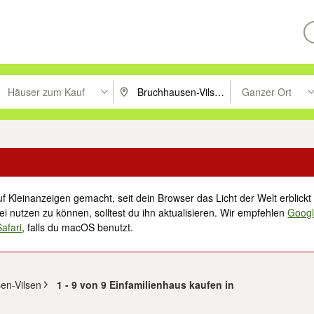
Häuser zum Kauf
Ganzer Ort
ken um zu suchen, oder Vorschläge mit den Pfeiltasten nach oben/unt
PLZ oder Ort eingeben. Eingabetaste drücke
Suche im Umkreis 
f Kleinanzeigen gemacht, seit dein Browser das Licht der Welt erblickt 
i nutzen zu können, solltest du ihn aktualisieren. Wir empfehlen
Goog
Safari
, falls du macOS benutzt.
sen-Vilsen
1 - 9 von 9 Einfamilienhaus kaufen in