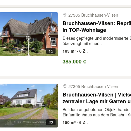
27305 Bruchhausen-​Vilsen
Bruchhausen-Vilsen: Reprä
in TOP-Wohnlage
Dieses gepflegte und modernisierte 
überzeugt mit einer...
15
183 m² · 6 Zi.
385.000 €
27305 Bruchhausen-​Vilsen
Bruchhausen-Vilsen | Viels
zentraler Lage mit Garten 
Bei dem angebotenen Objekt handelt 
Einfamilienhaus aus dem Baujahr 196
22
150 m² · 6 Zi.