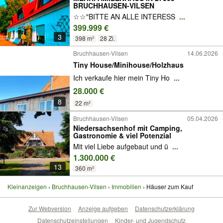
BRUCHHAUSEN-VILSEN
☆☆"BITTE AN ALLE INTERESS
...
399.999 €
3
398 m²
28 Zi.
Bruchhausen-Vilsen
14.06.2026
Tiny House/Minihouse/Holzhaus
Ich verkaufe hier mein Tiny Ho
...
28.000 €
8
22 m²
Bruchhausen-Vilsen
05.04.2026
Niedersachsenhof mit Camping,
Gastronomie & viel Potenzial
Mit viel Liebe aufgebaut und ü
...
1.300.000 €
13
360 m²
Kleinanzeigen
Bruchhausen-Vilsen
Immobilien
Häuser zum Kauf
Zur Webversion
Anzeige aufgeben
Datenschutzerklärung
Datenschutzeinstellungen
Kinder- und Jugendschutz