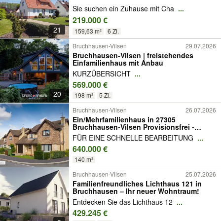
Sie suchen ein Zuhause mit Cha
...
219.000 €
21
159,63 m²
6 Zi.
Bruchhausen-Vilsen
29.07.2026
Bruchhausen-Vilsen | freistehendes
Einfamilienhaus mit Anbau
KURZÜBERSICHT
...
569.000 €
20
198 m²
5 Zi.
Bruchhausen-Vilsen
26.07.2026
Ein/Mehrfamilienhaus in 27305
Bruchhausen-Vilsen Provisionsfrei -
schnell sein!
FÜR EINE SCHNELLE BEARBEITUNG
...
640.000 €
140 m²
Bruchhausen-Vilsen
25.07.2026
Familienfreundliches Lichthaus 121 in
Bruchhausen – Ihr neuer Wohntraum!
Entdecken Sie das Lichthaus 12
...
429.245 €