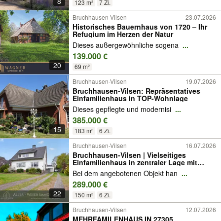
8
123 m²
7 Zi.
Bruchhausen-Vilsen
23.07.2026
Historisches Bauernhaus von 1720 – Ihr
Refugium im Herzen der Natur
Dieses außergewöhnliche sogena
...
139.000 €
20
69 m²
Bruchhausen-Vilsen
19.07.2026
Bruchhausen-Vilsen: Repräsentatives
Einfamilienhaus in TOP-Wohnlage
Dieses gepflegte und modernisi
...
385.000 €
15
183 m²
6 Zi.
Bruchhausen-Vilsen
16.07.2026
Bruchhausen-Vilsen | Vielseitiges
Einfamilienhaus in zentraler Lage mit
Garten und Garage
Bei dem angebotenen Objekt han
...
289.000 €
22
150 m²
6 Zi.
Bruchhausen-Vilsen
12.07.2026
MEHRFAMILENHAUS IN 27305