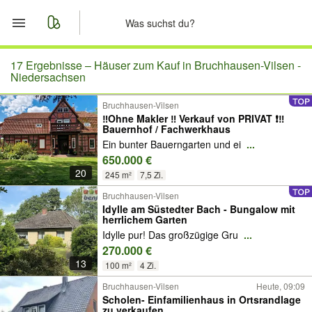
Start
17 Ergebnisse –
Häuser zum Kauf in Bruchhausen-Vilsen -
Niedersachsen
Merkliste
Bruchhausen-Vilsen
‼️Ohne Makler ‼️ Verkauf von PRIVAT ❗️‼️
Bauernhof / Fachwerkhaus
Nachrichten
Ein bunter Bauerngarten und ei
...
650.000 €
Anzeige aufgeben
20
245 m²
7,5 Zi.
Bruchhausen-Vilsen
Idylle am Süstedter Bach - Bungalow mit
herrlichem Garten
Idylle pur! Das großzügige Gru
...
270.000 €
13
100 m²
4 Zi.
Bruchhausen-Vilsen
Heute, 09:09
Scholen- Einfamilienhaus in Ortsrandlage
zu verkaufen