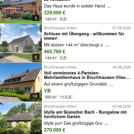
Das Haus wurde in solider Hand
...
229.000 €
5
143 m²
6 Zi.
Bruchhausen-Vilsen
07.08.2026
Schluss mit Übergang - willkommen für
immer!
Mit stolzen 144 m² überzeugt u
...
460.780 €
6
144 m²
5 Zi.
Bruchhausen-Vilsen
06.08.2026
Voll vermietetes 4-Parteien-
Mehrfamilienhaus in Bruchhausen-Vilsen
mit zusätzlicher Ausbaureserve
Auf einem großzügigen Grundstü
...
VB
19
350 m²
11,5 Zi.
Bruchhausen-Vilsen
03.08.2026
Idylle am Süstedter Bach - Bungalow mit
herrlichem Garten
Idylle pur! Das großzügige Gru
...
270.000 €