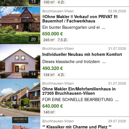
13
100 m²
4 Zi.
Bruchhausen-Vilsen
02.08.2026
‼️Ohne Makler ‼️ Verkauf von PRIVAT ❗️‼️
Bauernhof / Fachwerkhaus
Ein bunter Bauerngarten und ei
...
650.000 €
20
245 m²
7,5 Zi.
Bruchhausen-Vilsen
31.07.2026
Individueller Neubau mit hohem Komfort
Dieses klassische und trotzdem
...
490.320 €
14
134 m²
4 Zi.
Bruchhausen-Vilsen
31.07.2026
Ohne Makler Ein/Mehrfamilienhaus in
27305 Bruchhausen-Vilsen
FÜR EINE SCHNELLE BEARBEITUNG
...
640.000 €
140 m²
Bruchhausen-Vilsen
29.07.2026
** Klassiker mit Charme und Platz **