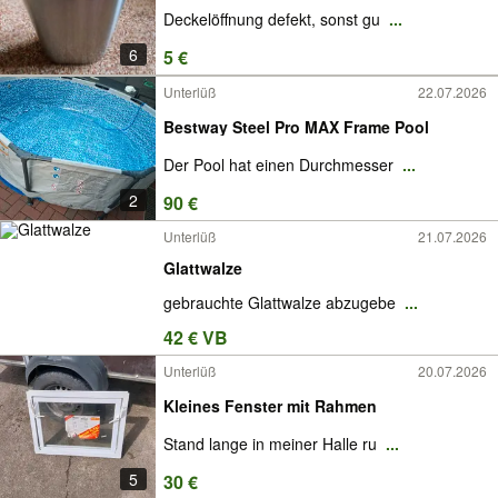
Deckelöffnung defekt, sonst gu
...
6
5 €
Unterlüß
22.07.2026
Bestway Steel Pro MAX Frame Pool
Der Pool hat einen Durchmesser
...
2
90 €
Unterlüß
21.07.2026
Glattwalze
gebrauchte Glattwalze abzugebe
...
42 € VB
Unterlüß
20.07.2026
Kleines Fenster mit Rahmen
Stand lange in meiner Halle ru
...
5
30 €