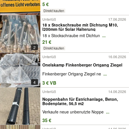
5 €
Direkt kaufen
Unterlüß
17.06.2026
18 x Stockschraube mit Dichtung M10,
l200mm für Solar Halterung
18 x Stockschraube mit Dichtun
...
21 €
2
Direkt kaufen
Unterlüß
16.06.2026
Onelskamp Finkenberger Ortgang Ziegel
Finkenberger Ortgang Ziegel ne
...
4
3 € VB
Unterlüß
14.06.2026
Noppenbahn für Estrichanlage, Beton,
Bodenplatte, 56,5 m2
Verkaufe neue unbenutzte Noppe
...
35 €
Unterlüß
14.06.2026