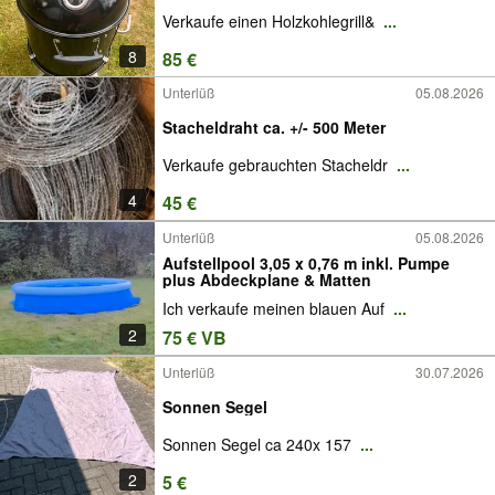
Verkaufe einen Holzkohlegrill&
...
8
85 €
Unterlüß
05.08.2026
Stacheldraht ca. +/- 500 Meter
Verkaufe gebrauchten Stacheldr
...
4
45 €
Unterlüß
05.08.2026
Aufstellpool 3,05 x 0,76 m inkl. Pumpe
plus Abdeckplane & Matten
Ich verkaufe meinen blauen Auf
...
2
75 € VB
Unterlüß
30.07.2026
Sonnen Segel
Sonnen Segel ca 240x 157
...
2
5 €