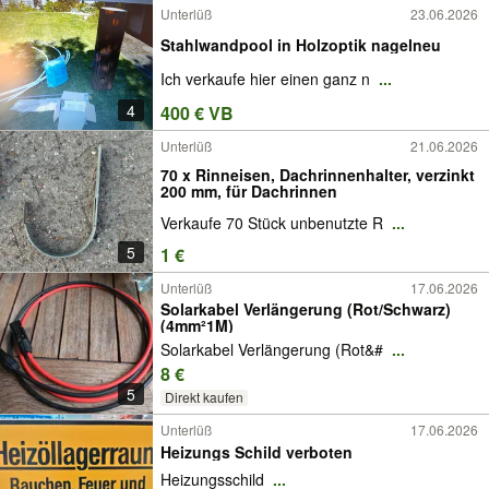
Unterlüß
23.06.2026
Stahlwandpool in Holzoptik nagelneu
Ich verkaufe hier einen ganz n
...
4
400 € VB
Unterlüß
21.06.2026
70 x Rinneisen, Dachrinnenhalter, verzinkt
200 mm, für Dachrinnen
Verkaufe 70 Stück unbenutzte R
...
5
1 €
Unterlüß
17.06.2026
Solarkabel Verlängerung (Rot/Schwarz)
(4mm²1M)
Solarkabel Verlängerung (Rot&#
...
8 €
5
Direkt kaufen
Unterlüß
17.06.2026
Heizungs Schild verboten
Heizungsschild
...