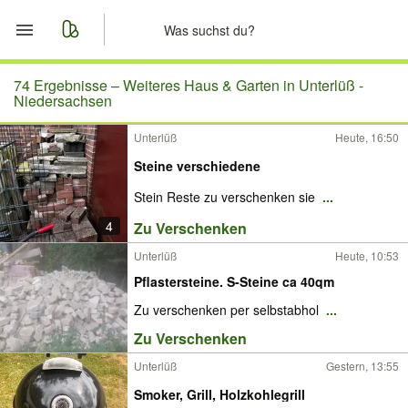
Start
74 Ergebnisse –
Weiteres Haus & Garten in Unterlüß -
Niedersachsen
Merkliste
Unterlüß
Heute, 16:50
Steine verschiedene
Nachrichten
Stein Reste zu verschenken sie
...
Anzeige aufgeben
4
Zu Verschenken
Unterlüß
Heute, 10:53
Pflastersteine. S-Steine ca 40qm
Zu verschenken per selbstabhol
...
Zu Verschenken
Unterlüß
Gestern, 13:55
Smoker, Grill, Holzkohlegrill