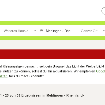
Weiteres Haus & Garten
Ganzer Ort
ken um zu suchen, oder Vorschläge mit den Pfeiltasten nach oben/unt
PLZ oder Ort eingeben. Eingabetaste drücke
Suche im Umkreis 
f Kleinanzeigen gemacht, seit dein Browser das Licht der Welt erblickt 
i nutzen zu können, solltest du ihn aktualisieren. Wir empfehlen
Goog
Safari
, falls du macOS benutzt.
1 - 25 von 53 Ergebnissen in Mehlingen - Rheinland-