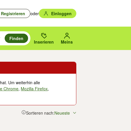
Registrieren
oder
Einloggen
Finden
en durchsuchen und mit Eingabetaste auswählen.
n um zu suchen, oder Vorschläge mit den Pfeiltasten nach oben/unten
des gewählten Orts oder PLZ.
Inserieren
Meins
hat. Um weiterhin alle
le Chrome
,
Mozilla Firefox
,
Sortieren nach:
Neueste