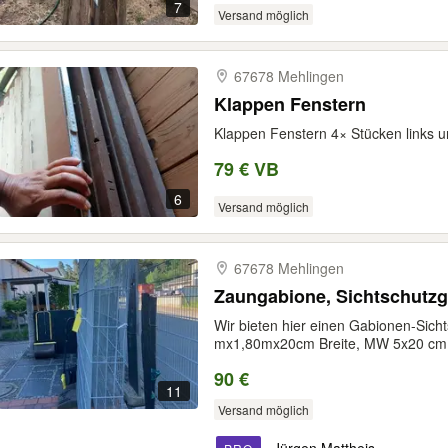
7
Versand möglich
67678 Mehlingen
Klappen Fenstern
Klappen Fenstern 4× Stücken links u
79 € VB
6
Versand möglich
67678 Mehlingen
Zaungabione, Sichtschutz
Wir bieten hier einen Gabionen-Sich
mx1,80mx20cm Breite, MW 5x20 cm, 
90 €
11
Versand möglich