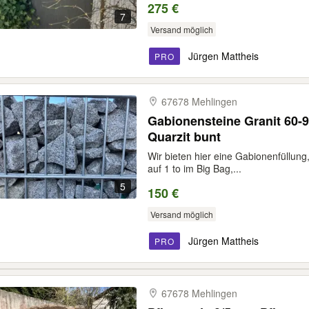
275 €
7
Versand möglich
Jürgen Mattheis
PRO
67678 Mehlingen
Gabionensteine Granit 60-9
Quarzit bunt
Wir bieten hier eine Gabionenfüllung,
auf 1 to im Big Bag,...
5
150 €
Versand möglich
Jürgen Mattheis
PRO
67678 Mehlingen