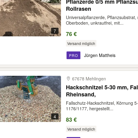
Pflanzerde 0/5 mm Pflanzsubstrat Bau
Rollrasen
Universalpflanzerde, Pflanzsubstrat, 
Oberboden, unkrautfrei, mit...
7
76 €
Versand möglich
Jürgen Mattheis
PRO
67678 Mehlingen
Hackschnitzel 5-30 mm, Fal
Rheinsand,
Fallschutz-Hackschnitzel, Körnung 
1176/1177, hergestellt...
4
83 €
Versand möglich