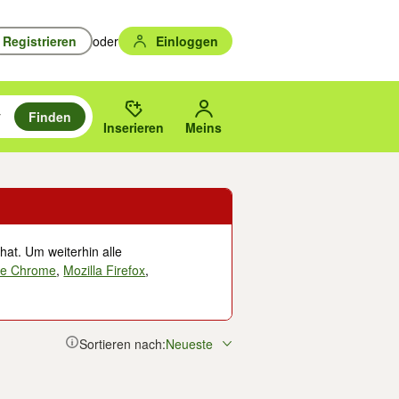
Registrieren
oder
Einloggen
Finden
en durchsuchen und mit Eingabetaste auswählen.
n um zu suchen, oder Vorschläge mit den Pfeiltasten nach oben/unten
des gewählten Orts oder PLZ.
Inserieren
Meins
hat. Um weiterhin alle
le Chrome
,
Mozilla Firefox
,
Sortieren nach:
Neueste