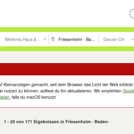
Weiteres Haus & Garten
Ganzer Ort
ken um zu suchen, oder Vorschläge mit den Pfeiltasten nach oben/unt
PLZ oder Ort eingeben. Eingabetaste drücke
Suche im Umkreis 
f Kleinanzeigen gemacht, seit dein Browser das Licht der Welt erblickt 
i nutzen zu können, solltest du ihn aktualisieren. Wir empfehlen
Goog
Safari
, falls du macOS benutzt.
1 - 25 von 171 Ergebnissen in Friesenheim - Baden-