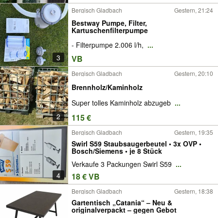
Bergisch Gladbach
Gestern, 21:24
Bestway Pumpe, Filter,
Kartuschenfilterpumpe
- Filterpumpe 2.006 l/h,
...
3
VB
Bergisch Gladbach
Gestern, 20:10
Brennholz/Kaminholz
Super tolles Kaminholz abzugeb
...
2
115 €
Bergisch Gladbach
Gestern, 19:35
Swirl S59 Staubsaugerbeutel • 3x OVP •
Bosch/Siemens • je 8 Stück
Verkaufe 3 Packungen Swirl S59
...
4
18 € VB
Bergisch Gladbach
Gestern, 18:38
Gartentisch „Catania“ – Neu &
originalverpackt – gegen Gebot