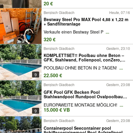
20 €
Bergisch Gladbach
Heute, 07:16
Bestway Steel Pro MAX Pool 4,88 x 1,22 m
+ Sandfilteranlage
Verkaufe einen Bestway Steel P
...
320 €
Bergisch Gladbach
Gestern, 23:10
KOMPLETTSET!! Poolbau ohne Beton –
GFK, Stahlwand, Folienpool, conZero,
Polypropylen – Salzwasser & Chlor!
POOLBAU OHNE BETON IN 2 TAGEN!
...
9
22.500 €
Bergisch Gladbach
Gestern, 23:08
GFK Pool GFK Becken Pool
Stahlwandpool Rundpool Ovalpoolbau
Rechteckpool conZero
EUROPAWEITE MONTAGE MÖGLICH!
...
15.000 € VB
9
Bergisch Gladbach
Gestern, 23:08
Containerpool Seecontainer pool
Schiffscontainerpool Pool Aufstellpool