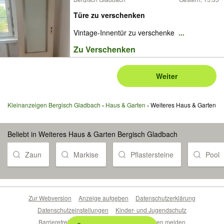
Türe zu verschenken
Vintage-Innentür zu verschenke
...
Zu Verschenken
Weiter
Kleinanzeigen Bergisch Gladbach
Haus & Garten
Weiteres Haus & Garten
Beliebt in Weiteres Haus & Garten Bergisch Gladbach
Zaun
Markise
Pflastersteine
Pool
Zur Webversion
Anzeige aufgeben
Datenschutzerklärung
Datenschutzeinstellungen
Kinder- und Jugendschutz
Barrierefreiheitserklärung
Sicherheitslücken melden