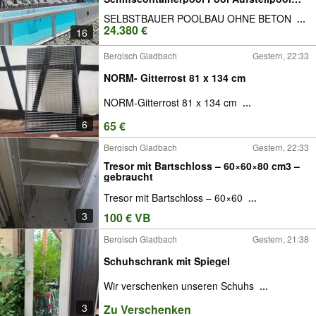
GFK Pool Pool Poolbau speziell für
SELBSTBAUER POOLBAU OHNE BETON
...
SELBSTBAUER Rechteckpool
24.380 €
Polypropylen Stahlwandpool
16
Bergisch Gladbach
Gestern, 22:33
NORM- Gitterrost 81 x 134 cm
NORM-Gitterrost 81 x 134 cm
...
6
65 €
Bergisch Gladbach
Gestern, 22:33
Tresor mit Bartschloss – 60×60×80 cm3 –
gebraucht
Tresor mit Bartschloss – 60×60
...
3
100 € VB
Bergisch Gladbach
Gestern, 21:38
Schuhschrank mit Spiegel
Wir verschenken unseren Schuhs
...
3
Zu Verschenken