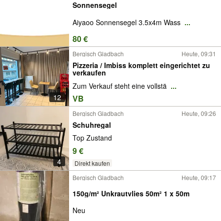
Sonnensegel
Aiyaoo Sonnensegel 3.5x4m Wass
...
80 €
Bergisch Gladbach
Heute, 09:31
Pizzeria / Imbiss komplett eingerichtet zu
verkaufen
Zum Verkauf steht eine vollstä
...
12
VB
Bergisch Gladbach
Heute, 09:26
Schuhregal
Top Zustand
9 €
4
Direkt kaufen
Bergisch Gladbach
Heute, 09:17
150g/m² Unkrautvlies 50m² 1 x 50m
Neu