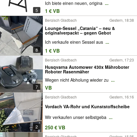
Ich biete einen neuen, origina
...
5
1 € VB
Bergisch Gladbach
Gestern, 18:38
Lounge-Sessel „Catania“ – neu &
originalverpackt – gegen Gebot
Ich verkaufe einen Sessel aus
...
8
1 € VB
Bergisch Gladbach
Gestern, 17:23
Husqvarna Automower 430x Mähroboter
Roboter Rasenmäher
Wegen nicht Abholung wieder zu
...
7
VB
Bergisch Gladbach
Gestern, 16:16
Vordach VA-Rohr und Kunststoffscheibe
Wir verkaufen unser selbstgeba
...
2
250 € VB
Bergisch Gladbach
Gestern, 15:35