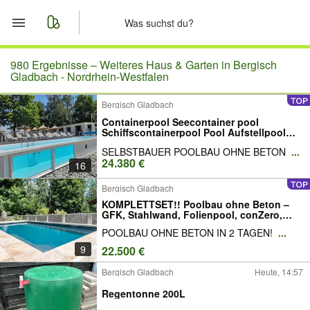
Start
980 Ergebnisse –
Weiteres Haus & Garten in Bergisch
Gladbach - Nordrhein-Westfalen
Merkliste
Bergisch Gladbach
Containerpool Seecontainer pool
Nachrichten
Schiffscontainerpool Pool Aufstellpool
GFK Pool Pool Poolbau speziell für
SELBSTBAUER POOLBAU OHNE BETON
...
SELBSTBAUER Rechteckpool
Anzeige aufgeben
24.380 €
Polypropylen Stahlwandpool
16
Bergisch Gladbach
KOMPLETTSET!! Poolbau ohne Beton –
GFK, Stahlwand, Folienpool, conZero,
Polypropylen – Salzwasser & Chlor!
POOLBAU OHNE BETON IN 2 TAGEN!
...
9
22.500 €
Bergisch Gladbach
Heute, 14:57
Regentonne 200L