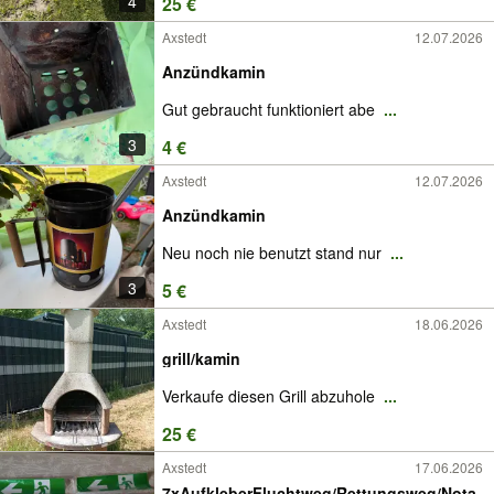
4
25 €
Axstedt
12.07.2026
Anzündkamin
Gut gebraucht funktioniert abe
...
3
4 €
Axstedt
12.07.2026
Anzündkamin
Neu noch nie benutzt stand nur
...
3
5 €
Axstedt
18.06.2026
grill/kamin
Verkaufe diesen Grill abzuhole
...
25 €
Axstedt
17.06.2026
7xAufkleberFluchtweg/Rettungsweg/Nota