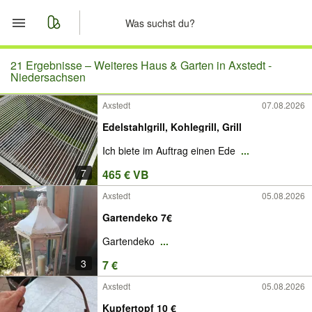
Start
21 Ergebnisse –
Weiteres Haus & Garten in Axstedt -
Niedersachsen
Merkliste
Axstedt
07.08.2026
Edelstahlgrill, Kohlegrill, Grill
Nachrichten
Ich biete im Auftrag einen Ede
...
Anzeige aufgeben
7
465 € VB
Axstedt
05.08.2026
Gartendeko 7€
Gartendeko
...
3
7 €
Axstedt
05.08.2026
Kupfertopf 10 €