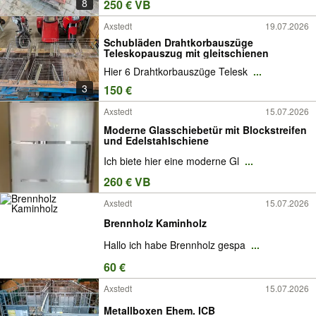
8
250 € VB
Axstedt
19.07.2026
Schubläden Drahtkorbauszüge
Teleskopauszug mit gleitschienen
Hier 6 Drahtkorbauszüge Telesk
...
3
150 €
Axstedt
15.07.2026
Moderne Glasschiebetür mit Blockstreifen
und Edelstahlschiene
Ich biete hier eine moderne Gl
...
260 € VB
Axstedt
15.07.2026
Brennholz Kaminholz
Hallo ich habe Brennholz gespa
...
60 €
Axstedt
15.07.2026
Metallboxen Ehem. ICB