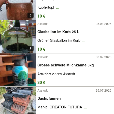
Kupfertopf
...
5
10 €
Axstedt
05.08.2026
Glasballon im Korb 25 L
Grüner Glasballon im Korb
...
3
10 €
Axstedt
30.07.2026
Grosse schwere Milchkanne 5kg
Artikrlort 27729 Axstedt
3
30 €
Axstedt
25.07.2026
Dachpfannen
Marke: CREATON FUTURA
...