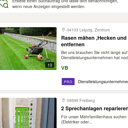
Erstelle einen Suchauftrag und lasse dich benachrichtigen,
wenn neue Anzeigen eingestellt werden.
gebnisse
04103 Leipzig, Zentrum
Rasen mähen ,Hecken und
entfernen
Bei uns brauchen Sie nicht lange auf
Dienstleistungsunternehmen hat noch 
13
VB
Dienstleistungsunternehme
PRO
09599 Freiberg
2 Sprechanlagen reparieren
Für unser Mehrfamilienhaus suchen 
(Elektriker oder...