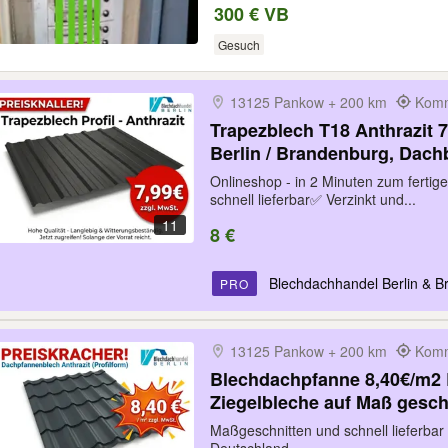
300 € VB
Gesuch
13125 Pankow + 200 km
Komm
Trapezblech T18 Anthrazit 7
Berlin / Brandenburg, Dach
Wellblech in Wunschlänge 
Onlineshop - in 2 Minuten zum ferti
Blechdach, Fassadenblech,
schnell lieferbar✅ Verzinkt und...
11
8 €
Blechdachhandel Berlin & 
PRO
13125 Pankow + 200 km
Komm
Blechdachpfanne 8,40€/m2 
Ziegelbleche auf Maß gesch
Dachpfannenblech, Metallzi
Maßgeschnitten und schnell lieferbar