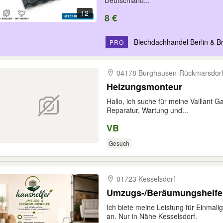
Pfannenprofilbleche, Metall
Deutschland...
12
8 €
Blechdachhandel Berlin & 
PRO
04178 Burghausen-​Rückmarsdor
Heizungsmonteur
Hallo, ich suche für meine Vaillant
Reparatur, Wartung und...
VB
Gesuch
01723 Kesselsdorf
Umzugs-/Beräumungshelfe
Ich biete meine Leistung für Einmal
an. Nur in Nähe Kesselsdorf.