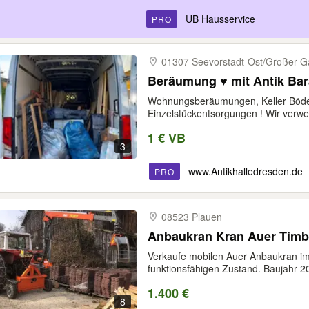
UB Hausservice
PRO
01307 Seevorstadt-​Ost/​Großer G
Beräumung ♥️ mit Antik Ba
Wohnungsberäumungen, Keller Böde
Einzelstückentsorgungen ! Wir verwer
1 € VB
3
www.Antikhalledresden.de
PRO
08523 Plauen
Anbaukran Kran Auer Timbe
Verkaufe mobilen Auer Anbaukran im 
funktionsfähigen Zustand. Baujahr 20
1.400 €
8