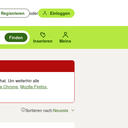
Registrieren
oder
Einloggen
Finden
en durchsuchen und mit Eingabetaste auswählen.
n um zu suchen, oder Vorschläge mit den Pfeiltasten nach oben/unten
des gewählten Orts oder PLZ.
Inserieren
Meins
hat. Um weiterhin alle
le Chrome
,
Mozilla Firefox
,
Sortieren nach:
Neueste