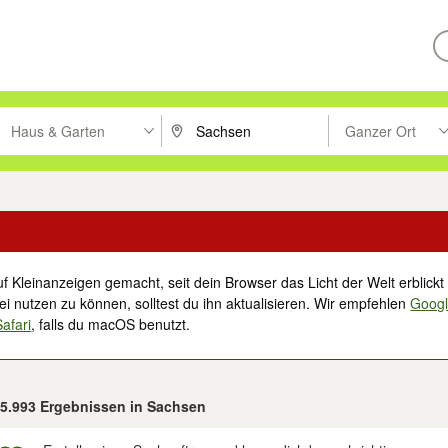
Haus & Garten
Ganzer Ort
ken um zu suchen, oder Vorschläge mit den Pfeiltasten nach oben/unt
PLZ oder Ort eingeben. Eingabetaste drücke
Suche im Umkreis 
f Kleinanzeigen gemacht, seit dein Browser das Licht der Welt erblickt 
i nutzen zu können, solltest du ihn aktualisieren. Wir empfehlen
Goog
Safari
, falls du macOS benutzt.
n 5.993 Ergebnissen in Sachsen