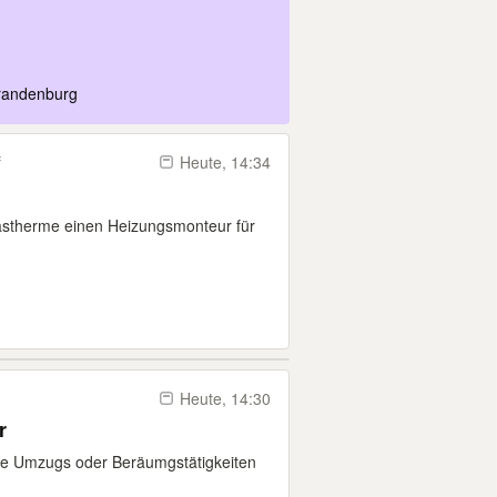
dachziegel
Brandenburg
f
Heute, 14:34
 Gastherme einen Heizungsmonteur für
Heute, 14:30
r
ige Umzugs oder Beräumgstätigkeiten