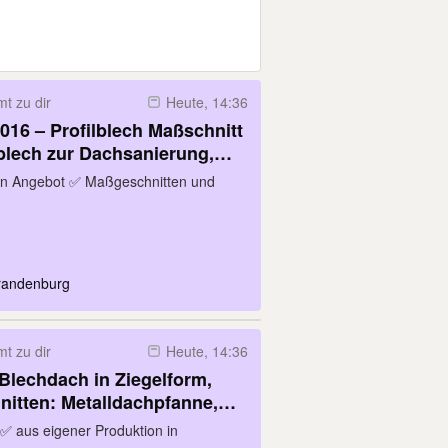
t zu dir
Heute, 14:36
016 – Profilblech Maßschnitt
blech zur Dachsanierung,
für Schwedenblech,
gen Angebot ✅ Maßgeschnitten und
 Carport, Schuppendach
Brandenburg
t zu dir
Heute, 14:36
Blechdach in Ziegelform,
nitten: Metalldachpfanne,
egel, Pfannenbleche,
 ✅ aus eigener Produktion in