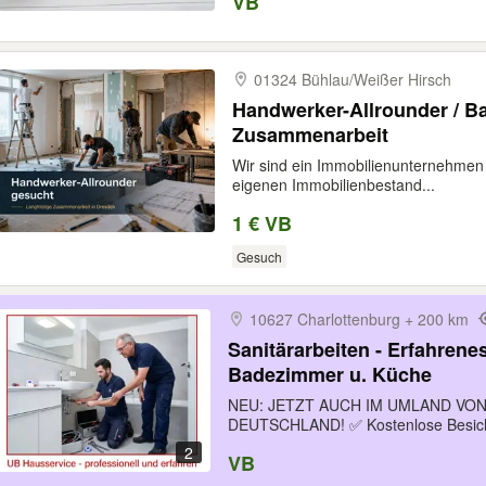
VB
01324 Bühlau/​Weißer Hirsch
Handwerker-Allrounder / Ba
Zusammenarbeit
Wir sind ein Immobilienunternehmen
eigenen Immobilienbestand...
1 € VB
Gesuch
10627 Charlottenburg + 200 km
Sanitärarbeiten - Erfahrene
Badezimmer u. Küche
NEU: JETZT AUCH IM UMLAND VO
DEUTSCHLAND! ✅ Kostenlose Besicht
2
VB