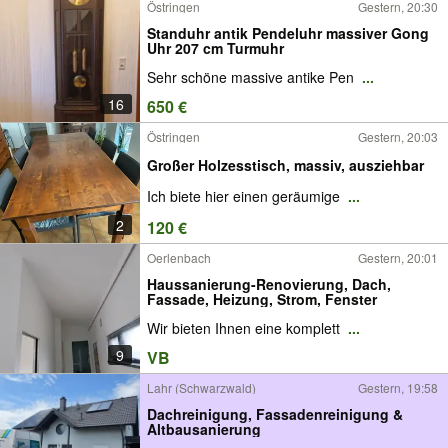
Östringen
Gestern, 20:30
Standuhr antik Pendeluhr massiver Gong
Uhr 207 cm Turmuhr
Sehr schöne massive antike Pen
...
16
650 €
Östringen
Gestern, 20:03
Großer Holzesstisch, massiv, ausziehbar
Ich biete hier einen geräumige
...
2
120 €
Oerlenbach
Gestern, 20:01
Haussanierung-Renovierung, Dach,
Fassade, Heizung, Strom, Fenster
Wir bieten Ihnen eine komplett
...
9
VB
Lahr (Schwarzwald)
Gestern, 19:58
Dachreinigung, Fassadenreinigung &
Altbausanierung