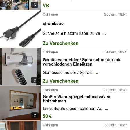
6
VB
Östringen
Gestern, 18:51
stromkabel
Suche so ein storm kabel zu ve
...
Zu Verschenken
Östringen
Gestern, 18:45
Gemüseschneider / Spiralschneider mit
verschiedenen Einsätzen
Gemüseschneider / Spirals
...
2
Zu Verschenken
Östringen
Gestern, 18:31
Großer Wandspiegel mit massivem
Holzrahmen
Ich verkaufe diesen schönen Wa
...
2
50 €
Östringen
Gestern, 18:27