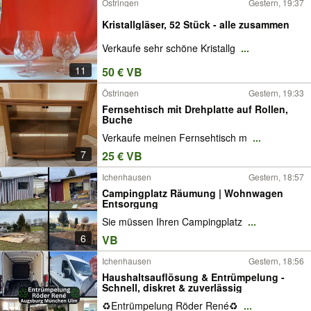
Östringen
Gestern, 19:37
Kristallgläser, 52 Stück - alle zusammen
Verkaufe sehr schöne Kristallg
...
11
50 € VB
Östringen
Gestern, 19:33
Fernsehtisch mit Drehplatte auf Rollen,
Buche
Verkaufe meinen Fernsehtisch m
...
7
25 € VB
Ichenhausen
Gestern, 18:57
Campingplatz Räumung | Wohnwagen
Entsorgung
Sie müssen Ihren Campingplatz
...
6
VB
Ichenhausen
Gestern, 18:56
Haushaltsauflösung & Entrümpelung -
Schnell, diskret & zuverlässig
♻️Entrümpelung Röder René♻️
...