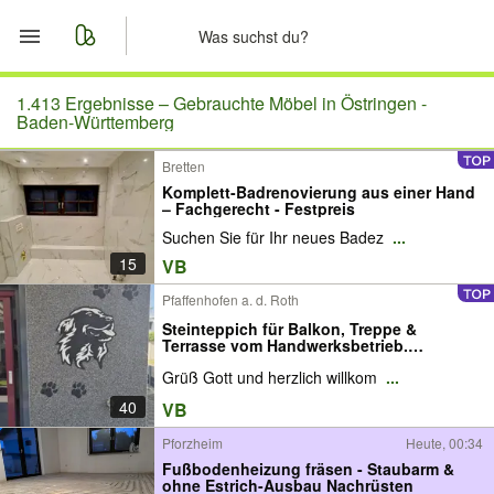
Start
1.413 Ergebnisse –
Gebrauchte Möbel in Östringen -
Baden-Württemberg
Merkliste
Bretten
Komplett-Badrenovierung aus einer Hand
Nachrichten
– Fachgerecht - Festpreis
Suchen Sie für Ihr neues Badez
...
Anzeige aufgeben
15
VB
Pfaffenhofen a. d. Roth
Steinteppich für Balkon, Treppe &
Terrasse vom Handwerksbetrieb.
Rutschfeste & frostsichere Bodenbeläge /
Grüß Gott und herzlich willkom
...
Industrieböden. Abdichtungen,
Beschichtungen für Sockel & Wände.
40
VB
Fachgerechter Fliesen Abriss
Pforzheim
Heute, 00:34
Fußbodenheizung fräsen - Staubarm &
ohne Estrich-Ausbau Nachrüsten