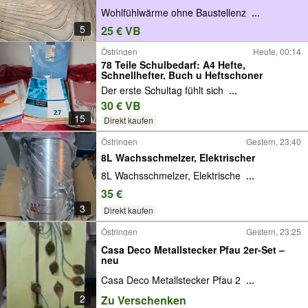
Wohlfühlwärme ohne Baustellenz
...
5
25 € VB
Östringen
Heute, 00:14
78 Teile Schulbedarf: A4 Hefte,
Schnellhefter, Buch u Heftschoner
Der erste Schultag fühlt sich
...
30 € VB
15
Direkt kaufen
Östringen
Gestern, 23:40
8L Wachsschmelzer, Elektrischer
8L Wachsschmelzer, Elektrische
...
35 €
3
Direkt kaufen
Östringen
Gestern, 23:25
Casa Deco Metallstecker Pfau 2er-Set –
neu
Casa Deco Metallstecker Pfau 2
...
2
Zu Verschenken