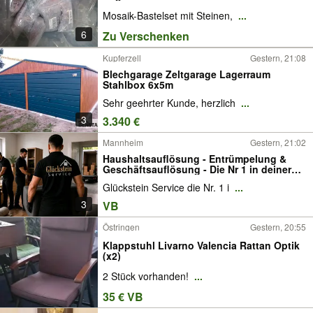
Mosaik-Bastelset mit Steinen,
...
6
Zu Verschenken
Kupferzell
Gestern, 21:08
Blechgarage Zeltgarage Lagerraum
Stahlbox 6x5m
Sehr geehrter Kunde, herzlich
...
3
3.340 €
Mannheim
Gestern, 21:02
Haushaltsauflösung - Entrümpelung &
Geschäftsauflösung - Die Nr 1 in deiner
Stadt ✅
Glückstein Service die Nr. 1 i
...
3
VB
Östringen
Gestern, 20:55
Klappstuhl Livarno Valencia Rattan Optik
(x2)
2 Stück vorhanden!
...
35 € VB