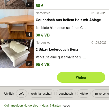
2
60 €
Norderstedt
01.08.2026
Couchtisch aus hellem Holz mit Ablage
Ich biete hier einen schönen C
...
4
30 € VB
Norderstedt
01.08.2026
2 Sitzer Ledercouch Benz
Verkaufe eine gut erhaltene 2
...
3
95 € VB
Weiter
Ähnlich
sofa
wohnlandschaft
couchtisch
küche
zu versch
Kleinanzeigen Norderstedt
Haus & Garten
couch