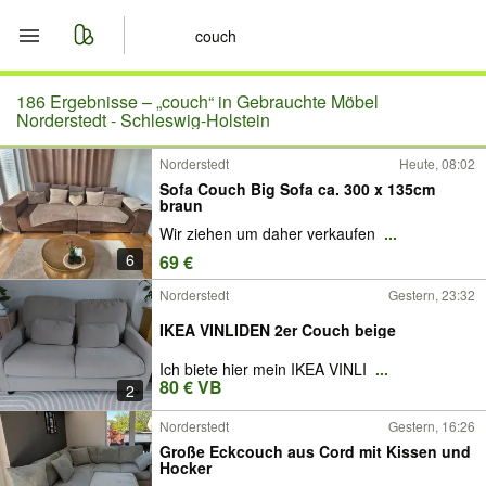
Start
186 Ergebnisse –
„couch“ in Gebrauchte Möbel
Norderstedt - Schleswig-Holstein
Merkliste
Norderstedt
Heute, 08:02
Sofa Couch Big Sofa ca. 300 x 135cm
Nachrichten
braun
Wir ziehen um daher verkaufen
...
Anzeige aufgeben
6
69 €
Norderstedt
Gestern, 23:32
IKEA VINLIDEN 2er Couch beige
Ich biete hier mein IKEA VINLI
...
80 € VB
2
Norderstedt
Gestern, 16:26
Große Eckcouch aus Cord mit Kissen und
Hocker