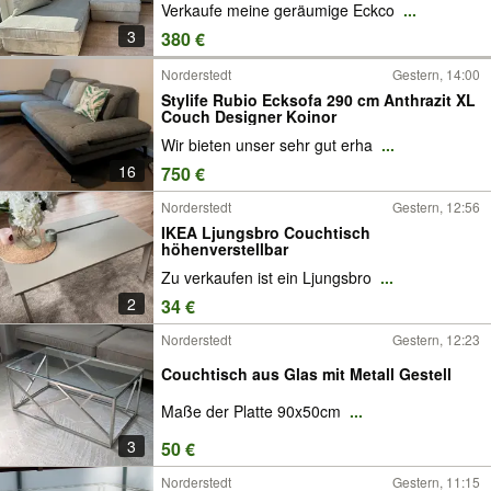
Verkaufe meine geräumige Eckco
...
3
380 €
Norderstedt
Gestern, 14:00
Stylife Rubio Ecksofa 290 cm Anthrazit XL
Couch Designer Koinor
Wir bieten unser sehr gut erha
...
16
750 €
Norderstedt
Gestern, 12:56
IKEA Ljungsbro Couchtisch
höhenverstellbar
Zu verkaufen ist ein Ljungsbro
...
2
34 €
Norderstedt
Gestern, 12:23
Couchtisch aus Glas mit Metall Gestell
Maße der Platte 90x50cm
...
3
50 €
Norderstedt
Gestern, 11:15