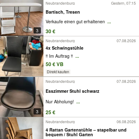
Neubrandenburg
Gestern, 07:15
Bartisch, Tresen
Verkaufe einen gut erhaltenen
...
3
30 €
Neubrandenburg
07.08.2026
4x Schwingstühle
‼️ Im Auftrag ‼️
...
50 € VB
Direkt kaufen
Neubrandenburg
07.08.2026
Esszimmer Stuhl schwarz
Nur Abholung!
...
3
25 €
Neubrandenburg
06.08.2026
4 Rattan Gartenstühle – stapelbar und
bequem / Stuhl Garten