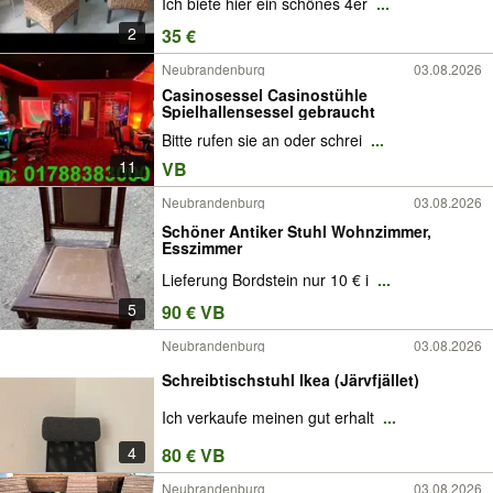
Ich biete hier ein schönes 4er
...
2
35 €
Neubrandenburg
03.08.2026
Casinosessel Casinostühle
Spielhallensessel gebraucht
Bitte rufen sie an oder schrei
...
11
VB
Neubrandenburg
03.08.2026
Schöner Antiker Stuhl Wohnzimmer,
Esszimmer
Lieferung Bordstein nur 10 € i
...
5
90 € VB
Neubrandenburg
03.08.2026
Schreibtischstuhl Ikea (Järvfjället)
Ich verkaufe meinen gut erhalt
...
4
80 € VB
Neubrandenburg
03.08.2026