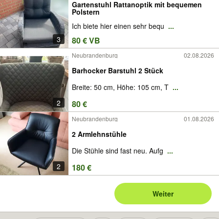
Gartenstuhl Rattanoptik mit bequemen
Polstern
Ich biete hier einen sehr bequ
...
3
80 € VB
Neubrandenburg
02.08.2026
Barhocker Barstuhl 2 Stück
Breite: 50 cm, Höhe: 105 cm, T
...
2
80 €
Neubrandenburg
01.08.2026
2 Armlehnstühle
Die Stühle sind fast neu. Aufg
...
2
180 €
Weiter