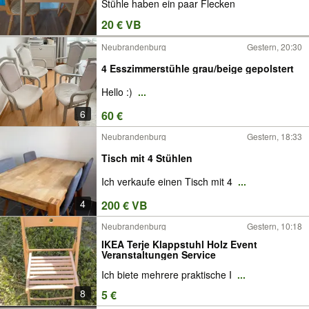
Stühle haben ein paar Flecken
20 € VB
Neubrandenburg
Gestern, 20:30
4 Esszimmerstühle grau/beige gepolstert
Hello :)
...
6
60 €
Neubrandenburg
Gestern, 18:33
Tisch mit 4 Stühlen
Ich verkaufe einen Tisch mit 4
...
4
200 € VB
Neubrandenburg
Gestern, 10:18
IKEA Terje Klappstuhl Holz Event
Veranstaltungen Service
Ich biete mehrere praktische I
...
8
5 €