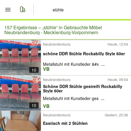
Start
157 Ergebnisse –
„stühle“ in Gebrauchte Möbel
Neubrandenburg - Mecklenburg-Vorpommern
Merkliste
Neubrandenburg
Heute, 12:04
schöne DDR Stühle Rockabilly Style 60er
Nachrichten
Metallstuhl mit Kunstleder &#x
...
Anzeige aufgeben
VB
10
Neubrandenburg
Heute, 09:04
Schöne DDR Stühle gestreift Rockabilly
Style 60er
Metallstuhl mit Kunstleder ges
...
10
VB
Neubrandenburg
Gestern, 20:36
Esstisch mit 2 Stühlen