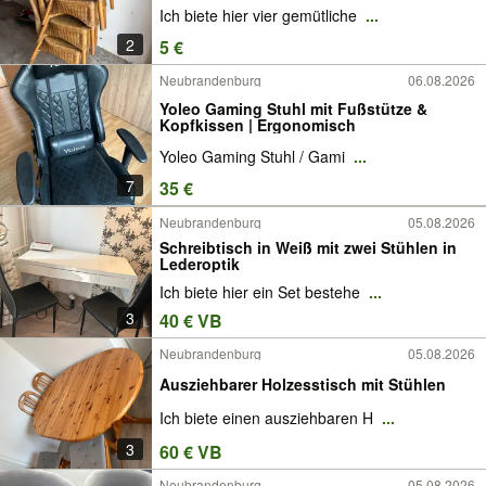
Ich biete hier vier gemütliche
...
2
5 €
Neubrandenburg
06.08.2026
Yoleo Gaming Stuhl mit Fußstütze &
Kopfkissen | Ergonomisch
Yoleo Gaming Stuhl / Gami
...
7
35 €
Neubrandenburg
05.08.2026
Schreibtisch in Weiß mit zwei Stühlen in
Lederoptik
Ich biete hier ein Set bestehe
...
3
40 € VB
Neubrandenburg
05.08.2026
Ausziehbarer Holzesstisch mit Stühlen
Ich biete einen ausziehbaren H
...
3
60 € VB
Neubrandenburg
05.08.2026