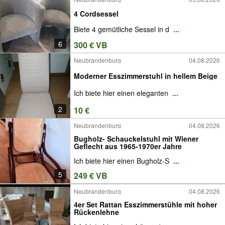
4 Cordsessel
Biete 4 gemütliche Sessel in d
...
6
300 € VB
Neubrandenburg
04.08.2026
Moderner Esszimmerstuhl in hellem Beige
Ich biete hier einen eleganten
...
2
10 €
Neubrandenburg
04.08.2026
Bugholz- Schauckelstuhl mit Wiener
Geflecht aus 1965-1970er Jahre
Ich biete hier einen Bugholz-S
...
5
249 € VB
Neubrandenburg
04.08.2026
4er Set Rattan Esszimmerstühle mit hoher
Rückenlehne