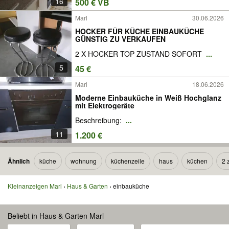
16
500 € VB
Marl
30.06.2026
HOCKER FÜR KÜCHE EINBAUKÜCHE
GÜNSTIG ZU VERKAUFEN
2 X HOCKER TOP ZUSTAND SOFORT
...
5
45 €
Marl
18.06.2026
Moderne Einbauküche in Weiß Hochglanz
mit Elektrogeräte
Beschreibung:
...
11
1.200 €
Ähnlich
küche
wohnung
küchenzeile
haus
küchen
2 
Kleinanzeigen Marl
Haus & Garten
einbauküche
Beliebt in Haus & Garten Marl