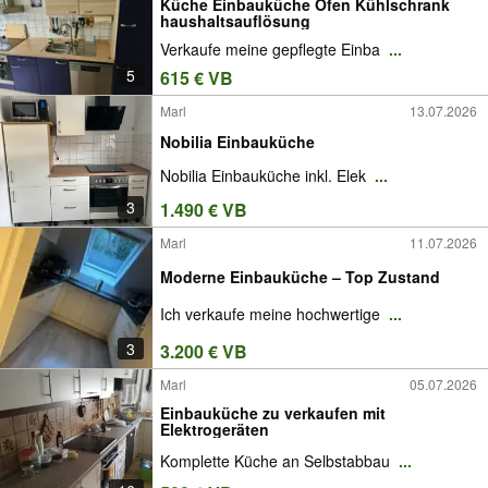
Küche Einbauküche Ofen Kühlschrank
haushaltsauflösung
Verkaufe meine gepflegte Einba
...
5
615 € VB
Marl
13.07.2026
Nobilia Einbauküche
Nobilia Einbauküche inkl. Elek
...
3
1.490 € VB
Marl
11.07.2026
Moderne Einbauküche – Top Zustand
Ich verkaufe meine hochwertige
...
3
3.200 € VB
Marl
05.07.2026
Einbauküche zu verkaufen mit
Elektrogeräten
Komplette Küche an Selbstabbau
...