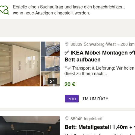
Erstelle einen Suchauftrag und lasse dich benachrichtigen,
wenn neue Anzeigen eingestellt werden.
gebnisse
80809 Schwabing-​West + 200 k
✅ IKEA Möbel Montagen ✅Pax Schrank aufbauen , ✅
Bett aufbauen
**✅ Transport & Lieferung: Wir holen
direkt zu Ihnen nach...
24
20 €
TM UMZÜGE
PRO
85049 Ingolstadt
Bett: Metallgestell 1,40m + 