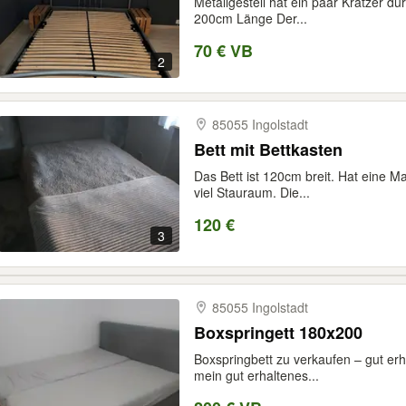
Metallgestell hat ein paar Kratzer d
200cm Länge Der...
70 € VB
2
85055 Ingolstadt
Bett mit Bettkasten
Das Bett ist 120cm breit. Hat eine Ma
viel Stauraum. Die...
120 €
3
85055 Ingolstadt
Boxspringett 180x200
Boxspringbett zu verkaufen – gut erh
mein gut erhaltenes...