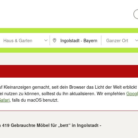
Haus & Garten
Ganzer Ort
ken um zu suchen, oder Vorschläge mit den Pfeiltasten nach oben/unt
PLZ oder Ort eingeben. Eingabetaste drücke
Suche im Umkreis 
f Kleinanzeigen gemacht, seit dein Browser das Licht der Welt erblickt 
i nutzen zu können, solltest du ihn aktualisieren. Wir empfehlen
Goog
Safari
, falls du macOS benutzt.
n 419 Gebrauchte Möbel für „bett“ in Ingolstadt -