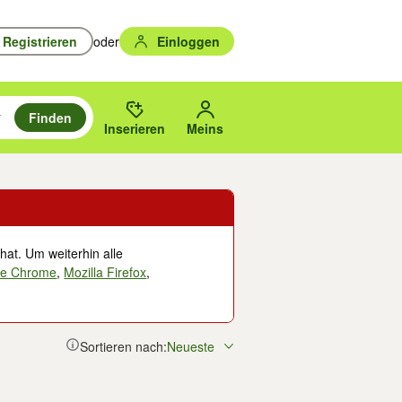
Registrieren
oder
Einloggen
Finden
en durchsuchen und mit Eingabetaste auswählen.
n um zu suchen, oder Vorschläge mit den Pfeiltasten nach oben/unten
des gewählten Orts oder PLZ.
Inserieren
Meins
hat. Um weiterhin alle
le Chrome
,
Mozilla Firefox
,
Sortieren nach:
Neueste