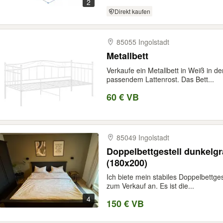
2
Direkt kaufen
85055 Ingolstadt
Metallbett
Verkaufe ein Metallbett in Weiß in d
passendem Lattenrost. Das Bett...
60 € VB
85049 Ingolstadt
Doppelbettgestell dunkelgra
(180x200)
Ich biete mein stabiles Doppelbettge
zum Verkauf an. Es ist die...
4
150 € VB