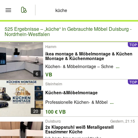
Start
525 Ergebnisse –
„küche“ in Gebrauchte Möbel Duisburg -
Nordrhein-Westfalen
Merkliste
Hamm
ikea montage & Möbelmontage & Küchen
Nachrichten
Montage & Küchenmontage
Küchen- & Möbelmontage – Schne
...
Anzeige aufgeben
6
VB
Steinheim
Küchen-&Möbelmontage
Professionelle Küchen- & Möbel
...
20
100 € VB
Duisburg
Gestern, 21:15
2x Klappstuhl weiß Metallgestell
Esszimmer Küche