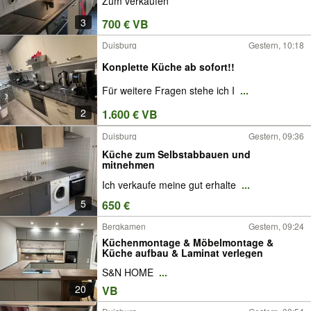
Zum verkaufen
3
700 € VB
Duisburg
Gestern, 10:18
Konplette Küche ab sofort!!
Für weitere Fragen stehe ich I
...
2
1.600 € VB
Duisburg
Gestern, 09:36
Küche zum Selbstabbauen und
mitnehmen
Ich verkaufe meine gut erhalte
...
5
650 €
Bergkamen
Gestern, 09:24
Küchenmontage & Möbelmontage &
Küche aufbau & Laminat verlegen
S&N HOME
...
20
VB