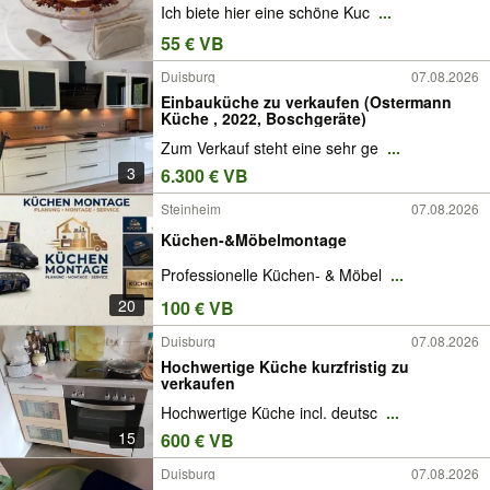
Ich biete hier eine schöne Kuc
...
55 € VB
Duisburg
07.08.2026
Einbauküche zu verkaufen (Ostermann
Küche , 2022, Boschgeräte)
Zum Verkauf steht eine sehr ge
...
3
6.300 € VB
Steinheim
07.08.2026
Küchen-&Möbelmontage
Professionelle Küchen- & Möbel
...
20
100 € VB
Duisburg
07.08.2026
Hochwertige Küche kurzfristig zu
verkaufen
Hochwertige Küche incl. deutsc
...
15
600 € VB
Duisburg
07.08.2026