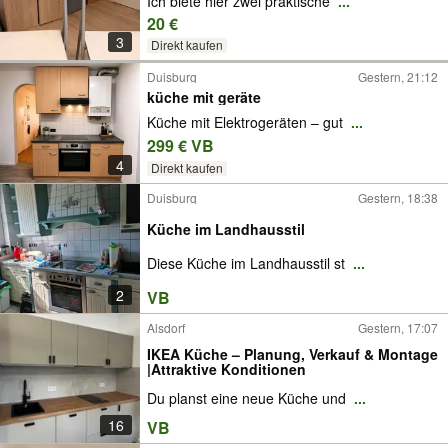
Ich biete hier zwei praktische
...
20 €
3
Direkt kaufen
Duisburg
Gestern, 21:12
küche mit geräte
Küche mit Elektrogeräten – gut
...
299 € VB
4
Direkt kaufen
Duisburg
Gestern, 18:38
Küche im Landhausstil
Diese Küche im Landhausstil st
...
2
VB
Alsdorf
Gestern, 17:07
IKEA Küche – Planung, Verkauf & Montage
|Attraktive Konditionen
Du planst eine neue Küche und
...
16
VB