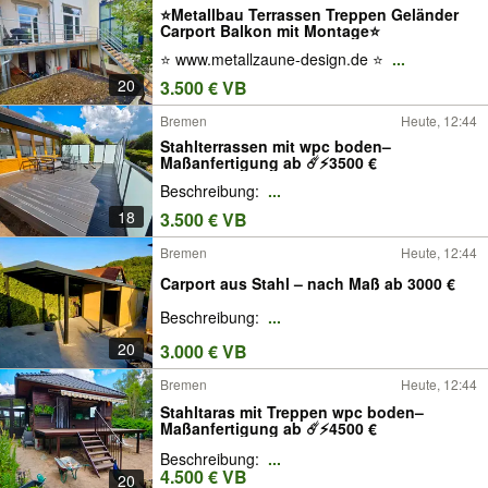
⭐Metallbau Terrassen Treppen Geländer
Carport Balkon mit Montage⭐
⭐ www.metallzaune-design.de ⭐
...
20
3.500 € VB
Bremen
Heute, 12:44
Stahlterrassen mit wpc boden–
Maßanfertigung ab ☄️⚡️3500 €
Beschreibung:
...
18
3.500 € VB
Bremen
Heute, 12:44
Carport aus Stahl – nach Maß ab 3000 €
Beschreibung:
...
20
3.000 € VB
Bremen
Heute, 12:44
Stahltaras mit Treppen wpc boden–
Maßanfertigung ab ☄️⚡️4500 €
Beschreibung:
...
4.500 € VB
20