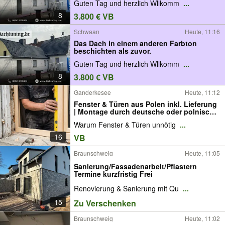
Guten Tag und herzlich Wllkomm
...
8
3.800 € VB
Schwaan
Heute, 11:16
Das Dach in einem anderen Farbton
beschichten als zuvor.
Guten Tag und herzlich Wllkomm
...
8
3.800 € VB
Ganderkesee
Heute, 11:12
Fenster & Türen aus Polen inkl. Lieferung
| Montage durch deutsche oder polnische
Fachfirma | Kostenlose Vor-Ort-Beratung |
Warum Fenster & Türen unnötig
...
sicher, fair & zeitnah | Gebiet: Weser-Ems
& Bremen | Oldenburg bis WHV
16
VB
Braunschweig
Heute, 11:05
Sanierung/Fassadenarbeit/Pflastern
Termine kurzfristig Frei
Renovierung & Sanierung mit Qu
...
15
Zu Verschenken
Braunschweig
Heute, 11:02