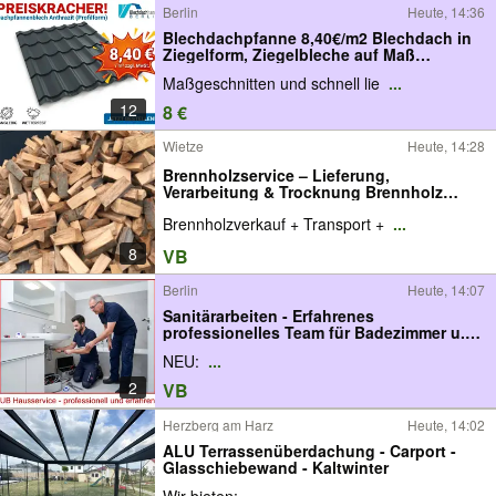
Schuppendach
Berlin
Heute, 14:36
Blechdachpfanne 8,40€/m2 Blechdach in
Ziegelform, Ziegelbleche auf Maß
geschnitten: Metalldachpfanne,
Maßgeschnitten und schnell lie
...
Dachpfannenblech, Metallziegel,
Pfannenbleche, Pfannenprofilbleche,
12
8 €
Metalldachziegel
Wietze
Heute, 14:28
Brennholzservice – Lieferung,
Verarbeitung & Trocknung Brennholz
Kaminholz
Brennholzverkauf + Transport +
...
8
VB
Berlin
Heute, 14:07
Sanitärarbeiten - Erfahrenes
professionelles Team für Badezimmer u.
Küche
NEU:
...
2
VB
Herzberg am Harz
Heute, 14:02
ALU Terrassenüberdachung - Carport -
Glasschiebewand - Kaltwinter