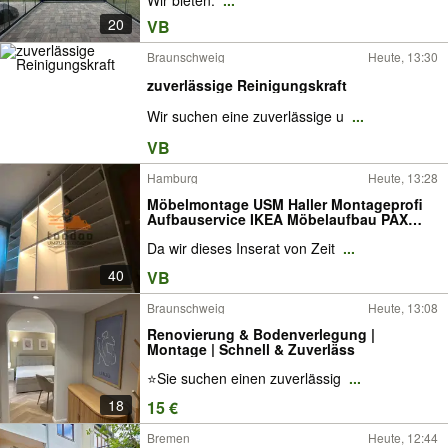
Wir bieten:
...
20
VB
Braunschweig
Heute, 13:30
zuverlässige Reinigungskraft
Wir suchen eine zuverlässige u
...
VB
Hamburg
Heute, 13:28
Möbelmontage USM Haller Montageprofi
Aufbauservice IKEA Möbelaufbau PAX
Schrank Möbel aufbauen Montage
Da wir dieses Inserat von Zeit
...
Lampenmontage Profi Bohrarbeiten
Handwerker Montageservice Monteur
40
VB
Allrounder Tischler Möbelhilfe
Braunschweig
Heute, 13:08
Renovierung & Bodenverlegung |
Montage | Schnell & Zuverläss
⭐️Sie suchen einen zuverlässig
...
18
15 €
Bremen
Heute, 12:44