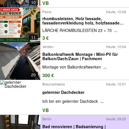
Klinker, Tiefbau, Verputzer, Fliesenleger
10
VB
Peine
Heute, 10:09
rhombusleisten, Holz fassade,
fassadenverkleidung holz, holzfassade
rhombusleisten, rhombusfassade
LÄRCHE RHOMBUSLEISTEN 23 × 70
...
rhombusprofil fassade, fassadenleisten,
holz giebelverkleidung, hausfassade holz,
11
3 €
rhombusleisten
Verden
Heute, 10:04
Balkonkraftwerk Montage / Mini-PV für
Balkon/Dach/Zaun | Fachmont
Montage von Balkonkraftwerken
...
20
300 €
Braunschweig
Heute, 10:01
gelernter Dachdecker
Ich bin ein gelernter Dachdeck
...
VB
Berlin
Heute, 09:20
Bad renovieren | Badsanierung |