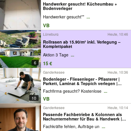
Handwerker gesucht! Kücheumbau +
Bodenverleger
Handwerker gesucht**
...
VB
Lüneburg
Heute, 10:46
Rollrasen ab 15.90/m² inkl. Verlegung –
Komplettpaket
Aktion 3 Tage
...
6
15 €
Ganderkesee
Heute, 10:36
Bodenleger - Fliesenleger - Pflasterer |
Parkett, Laminat & Teppich verlegen |
Kostenlose Vor-Ort-Beratung | sicher, fair
Fachfirma gesucht? Kostenlose
...
& zeitnah | Gebiet: Weser-Ems & Bremen |
Oldenburg bis Hamburg
10
VB
Ganderkesee
Heute, 10:14
Passende Fachbetriebe & Kolonnen als
Nachunternehmer für Bau & Handwerk |
Persönlich empfohlen | Subunternehmer
Fachkräfte fehlen, Aufträge un
...
für Trockenbau, Maurer, Rohbau, Beton,