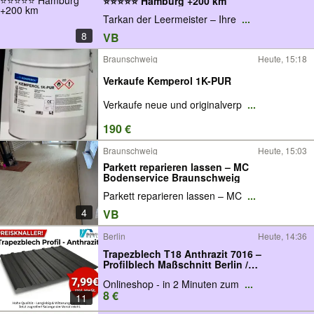
⭐⭐⭐⭐⭐ Hamburg +200 km
Tarkan der Leermeister – Ihre
...
8
VB
Braunschweig
Heute, 15:18
Verkaufe Kemperol 1K-PUR
Verkaufe neue und originalverp
...
190 €
Braunschweig
Heute, 15:03
Parkett reparieren lassen – MC
Bodenservice Braunschweig
Parkett reparieren lassen – MC
...
4
VB
Berlin
Heute, 14:36
Trapezblech T18 Anthrazit 7016 –
Profilblech Maßschnitt Berlin /
Brandenburg, Dachblech zur
Onlineshop - in 2 Minuten zum
...
Dachsanierung, Wellblech in
8 €
Wunschlänge für Schwedenblech,
11
Blechdach, Fassadenblech, Carport,