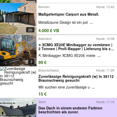
Bremen
Heute, 12:42
Maßgefertigter Carport aus Metall.
Metallzaune Design ist ein pol
...
20
4.000 € VB
Adendorf
Heute, 12:08
⭐ XCMG XE20E Minibagger zu vermieten |
2 Tonnen | Profi-Bagger | Lieferung bis zur
Baustelle & Schnellwechsler . Bagger
⛏️ Minibagger XCMG XE20E miete
...
mieten. Minibagger. Radlader. Häcksler.
schredder. Baggerfahrer. verleihen
3
99 €
Braunschweig
Heute, 11:26
Zuverlässige Reinigungskraft (w) in 38112
Braunschweig gesucht
Wir suchen eine zuverlässige u
...
15 €
Stuhr
Heute, 11:16
Das Dach in einem anderen Farbton
beschichten als zuvor.