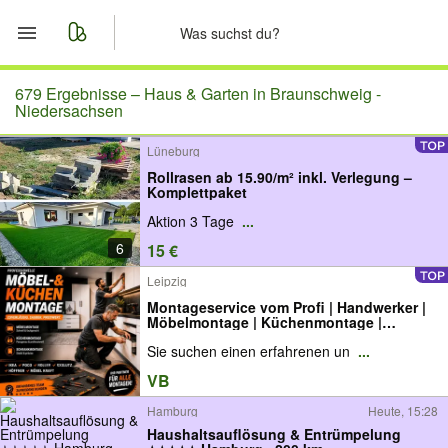
Start
679 Ergebnisse –
Haus & Garten in Braunschweig -
Niedersachsen
Merkliste
Lüneburg
Rollrasen ab 15.90/m² inkl. Verlegung –
Nachrichten
Komplettpaket
Aktion 3 Tage
...
Anzeige aufgeben
6
15 €
Leipzig
Montageservice vom Profi | Handwerker |
Möbelmontage | Küchenmontage |
Küchenaufbau | Abbau, Aufbau,
Sie suchen einen erfahrenen un
...
Demontage, Montage, Monteur, Lampen,
Spiegel, Gardinen, Gardinenstange,
VB
Kitchen Installer / Fitter
Hamburg
Heute, 15:28
Haushaltsauflösung & Entrümpelung