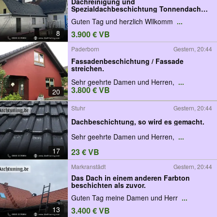
Dachreinigung und
Spezialdachbeschichtung Tonnendach
Betonstein
Guten Tag und herzlich Wllkomm
...
8
3.900 € VB
Paderborn
Gestern, 20:44
Fassadenbeschichtung / Fassade
streichen.
Sehr geehrte Damen und Herren,
...
3.800 € VB
20
Stuhr
Gestern, 20:44
Dachbeschichtung, so wird es gemacht.
Sehr geehrte Damen und Herren,
...
17
23 € VB
Markranstädt
Gestern, 20:44
Das Dach in einem anderen Farbton
beschichten als zuvor.
Guten Tag meine Damen und Herr
...
13
3.400 € VB