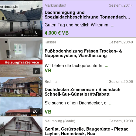
Markranstädt
Gestern, 20:44
Dachreinigung und
Spezialdachbeschichtung Tonnendach
Betonstein
Guten Tag und herzlich Wllkomm
...
8
4.000 € VB
Kassel
Gestern, 20:40
Fußbodenheizung Fräsen,Trocken- &
Noppensystem, Wandheizung
Wir bieten die fachgerechte In
...
VB
9
Brehna
Gestern, 20:06
Dachdecker Zimmermann Blechdach
Schnell-Gut-Günstig10%Rabatt
Sie suchen einen Dachdecker, d
...
20
VB
Naumburg (Saale)
Gestern, 19:09
Gerüst, Gerüstteile, Baugerüste - Plettac,
Layher, Hünnebeck, Rux