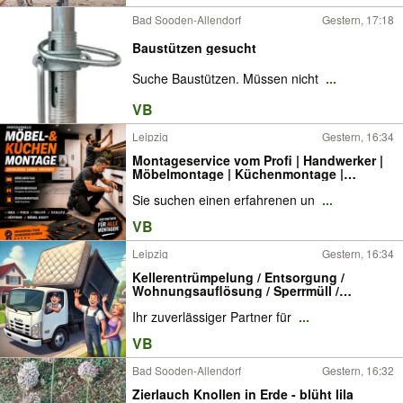
Bad Sooden-Allendorf
Gestern, 17:18
Baustützen gesucht
Suche Baustützen. Müssen nicht
...
VB
Leipzig
Gestern, 16:34
Montageservice vom Profi | Handwerker |
Möbelmontage | Küchenmontage |
Küchenaufbau | Abbau, Aufbau,
Sie suchen einen erfahrenen un
...
Demontage, Montage, Monteur, Lampen,
Spiegel, Gardinen, Gardinenstange,
VB
Kitchen Installer / Fitter
Leipzig
Gestern, 16:34
Kellerentrümpelung / Entsorgung /
Wohnungsauflösung / Sperrmüll /
Aufräumarbeiten / Haushaltsauflösung /
Ihr zuverlässiger Partner für
...
Entrümpelung / Keller Entrümpelung /
Dachpappe / Bauschutt / Grünschnitt /
VB
Schrott / Holz
Bad Sooden-Allendorf
Gestern, 16:32
Zierlauch Knollen in Erde - blüht lila