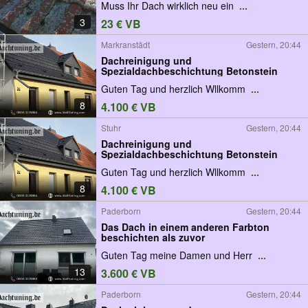
Muss Ihr Dach wirklich neu ein
...
3
23 € VB
Markranstädt
Gestern, 20:44
Dachreinigung und
Spezialdachbeschichtung Betonstein
Guten Tag und herzlich Wllkomm
...
8
4.100 € VB
Stuhr
Gestern, 20:44
Dachreinigung und
Spezialdachbeschichtung Betonstein
Guten Tag und herzlich Wllkomm
...
8
4.100 € VB
Paderborn
Gestern, 20:44
Das Dach in einem anderen Farbton
beschichten als zuvor
Guten Tag meine Damen und Herr
...
13
3.600 € VB
Paderborn
Gestern, 20:44