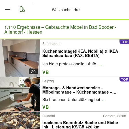
Start
1.110 Ergebnisse –
Gebrauchte Möbel in Bad Sooden-
Allendorf - Hessen
Merkliste
Steinhagen
Küchenmontage(IKEA, Nobilia) & IKEA
Nachrichten
Schrankaufbau (PAX, BESTA)
Ich biete professionellen Aufb
...
Anzeige aufgeben
20
VB
Leipzig
Montage- & Handwerkservice –
Möbelmontage – Küchenmontage –
Bohrarbeiten – Montageservice für
Sie brauchen Unterstützung bei
...
Wohnung & Büro – schnell, sauber &
zuverlässig
VB
Fuldatal
Gestern, 22:08
trockenes Brennholz Buche und Eiche
inkl. Lieferung KS/Gö +20 km