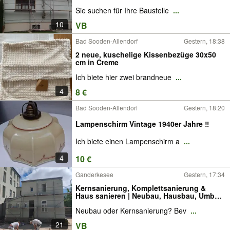
Sie suchen für Ihre Baustelle
...
10
VB
Bad Sooden-Allendorf
Gestern, 18:38
2 neue, kuschelige Kissenbezüge 30x50
cm in Creme
Ich biete hier zwei brandneue
...
4
8 €
Bad Sooden-Allendorf
Gestern, 18:20
Lampenschirm Vintage 1940er Jahre ‼️
Ich biete einen Lampenschirm a
...
4
10 €
Ganderkesee
Gestern, 17:34
Kernsanierung, Komplettsanierung &
Haus sanieren | Neubau, Hausbau, Umbau
& Anbau | deutsche & polnische
Neubau oder Kernsanierung? Bev
...
Fachbetriebe & Sanierungsfirma | Angebot
prüfen | Vor-Ort-Beratung | Bremen,
21
VB
Oldenburg, Hamburg