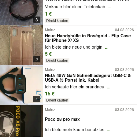
Verkaufe hier einen Telefonkab
...
1 €
3
Direkt kaufen
Mainz
04.08.2026
Neue Handyhülle in Roségold - Flip Case
für IPhone X/ XS
Ich biete eine neue und origin
...
5 €
2
Direkt kaufen
Mainz
03.08.2026
NEU: 45W GaN Schnellladegerät USB-C &
USB-A (3 Ports) ink. Kabel
Ich verkaufe hier ein brandneu
...
15 €
4
Direkt kaufen
Mainz
03.08.2026
Poco x8 pro max
Ich biete mein kaum benutztes
...