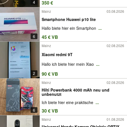
4
350 €
Mainz
03.08.2026
Smartphone Huawei p10 lite
Hallo biete hier ein Smartphon
...
6
45 € VB
Mainz
02.08.2026
Xiaomi redmi 9T
Hallo ich biete hier mein Xiao
...
2
90 € VB
Mainz
02.08.2026
Hilti Powerbank 4000 mAh neu und
unbenutzt
Ich biete hier eine praktische
...
6
30 € VB
Mainz
01.08.2026
Universal Handy Kamera Objektiv OPTIX