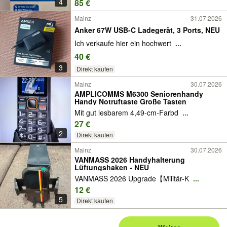
4
85 €
Mainz
31.07.2026
Anker 67W USB-C Ladegerät, 3 Ports, NEU
Ich verkaufe hier ein hochwert
...
40 €
3
Direkt kaufen
Mainz
30.07.2026
AMPLICOMMS M6300 Seniorenhandy
Handy Notruftaste Große Tasten
Mit gut lesbarem 4,49-cm-Farbd
...
27 €
2
Direkt kaufen
Mainz
30.07.2026
VANMASS 2026 Handyhalterung
Lüftungshaken - NEU
VANMASS 2026 Upgrade【Militär-K
...
12 €
5
Direkt kaufen