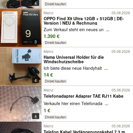
4
Direkt kaufen
Mainz
05.08.2026
OPPO Find X9 Ultra 12GB + 512GB | DE-
Version | NEU & Rechnung
Zum Verkauf steht ein neues un
...
1.390 €
3
Direkt kaufen
Mainz
05.08.2026
Hama Universal Holder für die
Windschutzscheibe
Ich biete diese neue Handyhalt
...
14 €
4
Direkt kaufen
Mainz
05.08.2026
Telefonadapter Adapter TAE RJ11 Kabe
Verkaufe hier einen Telefonada
...
1 €
4
Direkt kaufen
Mainz
05.08.2026
Telefon Kabel Verlängerungskabel 7,3 m