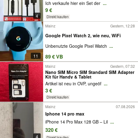
​Ich verkaufe hier ein Set der
...
9 €
4
Direkt kaufen
Mainz
Gestern, 12:28
Google Pixel Watch 2, wie neu, WiFi
Unbenutzte Google Pixel Watch
...
11
89 € VB
Mainz
Gestern, 07:32
Nano SIM Micro SIM Standard SIM Adapter
Kit für Handy & Tablet
Artikel ist neu in OVP, ungeöf
...
3 €
Direkt kaufen
Mainz
07.08.2026
Iphone 14 pro max
iPhone 14 Pro Max 128 GB – Lil
...
320 €
4
Direkt kaufen