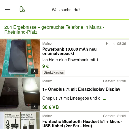
Start
204 Ergebnisse –
gebrauchte Telefone in Mainz -
Rheinland-Pfalz
Merkliste
Mainz
Heute, 08:36
Powerbank 10.000 mAh neu
originalverpackt
Nachrichten
Ich biete eine Powerbank mit 1
...
9 €
Anzeige aufgeben
3
Direkt kaufen
Mainz
Gestern, 21:38
1+ Oneplus 7t mit Ersatzdisplay Display
Oneplus 7t mit Lineageos und d
...
3
30 € VB
Mainz
Gestern, 21:09
​Fontastic Bluetooth Headset E1 + Micro-
USB Kabel (2er Set - Neu)