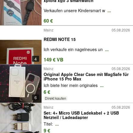
xplora xgo 3 smartwatch
Verkaufen unsere Kindersmart w
...
60 €
Mainz
05.08.2026
REDMI NOTE 15
Ich verkaufe ein nagelneues un
...
4
149 € VB
Mainz
05.08.2026
Original Apple Clear Case mit MagSafe für
iPhone 15 Pro Max
Ich biete hier mein originales
...
6 €
6
Direkt kaufen
Mainz
05.08.2026
Set: 4× Micro USB Ladekabel + 2 USB
Netzteil / Ladeadapter
​Titel:
...
9 €