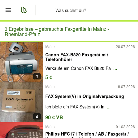
Start
3 Ergebnisse –
gebrauchte Faxgeräte in Mainz -
Rheinland-Pfalz
Merkliste
Mainz
20.07.2026
Canon FAX-B820 Faxgerät mit
Nachrichten
Telefonhörer
Verkaufe ein Canon FAX-B820 Fa
...
Anzeige aufgeben
3
5 €
Mainz
18.07.2026
FAX System(V) in Originalverpackung
Ich biete ein FAX System(V) in
...
4
90 € VB
Mainz
01.02.2026
Philips HFC171 Telefon / AB / Faxgerät /