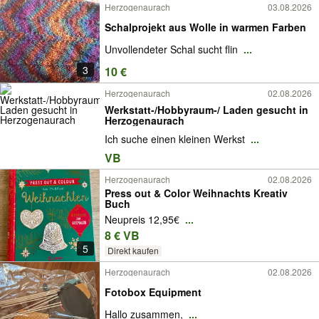
Herzogenaurach
03.08.2026
Schalprojekt aus Wolle in warmen Farben
Unvollendeter Schal sucht flin
...
3
10 €
Herzogenaurach
02.08.2026
Werkstatt-/Hobbyraum-/ Laden gesucht in
Herzogenaurach
Ich suche einen kleinen Werkst
...
VB
Herzogenaurach
02.08.2026
Press out & Color Weihnachts Kreativ
Buch
Neupreis 12,95€
...
8 € VB
5
Direkt kaufen
Herzogenaurach
02.08.2026
Fotobox Equipment
Hallo zusammen,
...