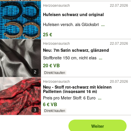
Herzogenaurach
22.07.2026
Hufeisen schwarz und original
Hufeisen versch. als Glücksbri
...
25 €
Herzogenaurach
22.07.2026
Neu: 7m Satin schwarz, glänzend
Stoffbreite 150 cm, nicht elas
...
20 € VB
2
Direkt kaufen
Herzogenaurach
20.07.2026
Neu - Stoff rot-schwarz mit kleinen
Pailletten (insgesamt 16 m)
Preis pro Meter Stoff: 6 Euro
...
6 € VB
3
Direkt kaufen
Weiter