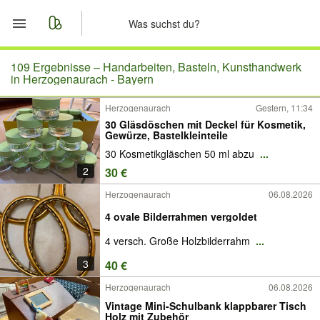
Start
109 Ergebnisse –
Handarbeiten, Basteln, Kunsthandwerk
in Herzogenaurach - Bayern
Merkliste
Herzogenaurach
Gestern, 11:34
30 Gläsdöschen mit Deckel für Kosmetik,
Nachrichten
Gewürze, Bastelkleinteile
30 Kosmetikgläschen 50 ml abzu
...
Anzeige aufgeben
2
30 €
Herzogenaurach
06.08.2026
4 ovale Bilderrahmen vergoldet
4 versch. Große Holzbilderrahm
...
3
40 €
Herzogenaurach
06.08.2026
Vintage Mini-Schulbank klappbarer Tisch
Holz mit Zubehör