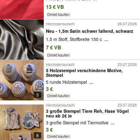
13 € VB
Direkt kaufen
Herzogenaurach
26.07.2026
Neu - 1,5m Satin schwer fallend, schwarz
1,5 m Stoff, Stoffbreite 150 c
...
7 € VB
Direkt kaufen
Herzogenaurach
23.07.2026
5 Holzstempel verschiedene Motive,
Stempel
5 runde Holzstempel
...
3 €
3
Direkt kaufen
Herzogenaurach
23.07.2026
3 große Stempel Tiere Reh, Hase Vögel
neu ab 2€ je
3 große Stempel mit Tiermotive
...
3 €
8
Direkt kaufen