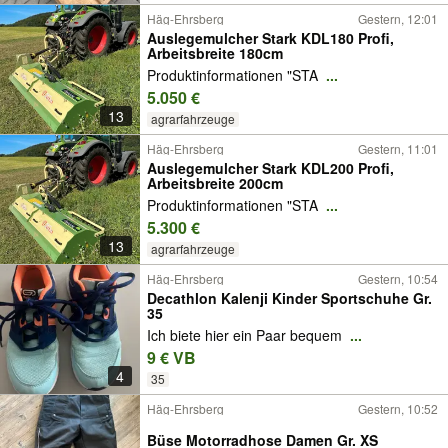
Häg-Ehrsberg
Gestern, 12:01
Auslegemulcher Stark KDL180 Profi,
Arbeitsbreite 180cm
Produktinformationen "STA
...
5.050 €
13
agrarfahrzeuge
Häg-Ehrsberg
Gestern, 11:01
Auslegemulcher Stark KDL200 Profi,
Arbeitsbreite 200cm
Produktinformationen "STA
...
5.300 €
13
agrarfahrzeuge
Häg-Ehrsberg
Gestern, 10:54
Decathlon Kalenji Kinder Sportschuhe Gr.
35
Ich biete hier ein Paar bequem
...
9 € VB
4
35
Häg-Ehrsberg
Gestern, 10:52
Büse Motorradhose Damen Gr. XS