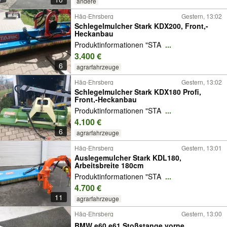
andere
Häg-Ehrsberg
Gestern, 13:02
Schlegelmulcher Stark KDX200, Front,-
Heckanbau
Produktinformationen "STA
...
3.400 €
6
agrarfahrzeuge
Häg-Ehrsberg
Gestern, 13:02
Schlegelmulcher Stark KDX180 Profi,
Front,-Heckanbau
Produktinformationen "STA
...
4.100 €
6
agrarfahrzeuge
Häg-Ehrsberg
Gestern, 13:01
Auslegemulcher Stark KDL180,
Arbeitsbreite 180cm
Produktinformationen "STA
...
4.700 €
11
agrarfahrzeuge
Häg-Ehrsberg
Gestern, 13:00
BMW e60 e61 Stoßstange vorne