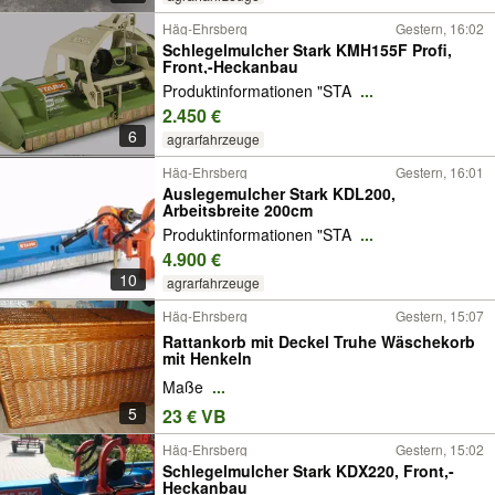
Häg-Ehrsberg
Gestern, 16:02
Schlegelmulcher Stark KMH155F Profi,
Front,-Heckanbau
Produktinformationen "STA
...
2.450 €
6
agrarfahrzeuge
Häg-Ehrsberg
Gestern, 16:01
Auslegemulcher Stark KDL200,
Arbeitsbreite 200cm
Produktinformationen "STA
...
4.900 €
10
agrarfahrzeuge
Häg-Ehrsberg
Gestern, 15:07
Rattankorb mit Deckel Truhe Wäschekorb
mit Henkeln
Maße
...
5
23 € VB
Häg-Ehrsberg
Gestern, 15:02
Schlegelmulcher Stark KDX220, Front,-
Heckanbau