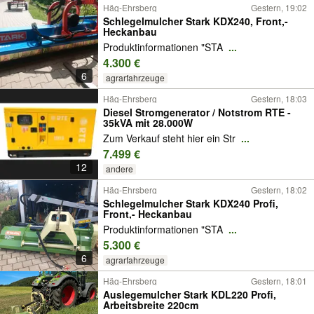
Häg-Ehrsberg
Gestern, 19:02
Schlegelmulcher Stark KDX240, Front,-
Heckanbau
Produktinformationen "STA
...
4.300 €
6
agrarfahrzeuge
Häg-Ehrsberg
Gestern, 18:03
Diesel Stromgenerator / Notstrom RTE -
35kVA mit 28.000W
Zum Verkauf steht hier ein Str
...
7.499 €
12
andere
Häg-Ehrsberg
Gestern, 18:02
Schlegelmulcher Stark KDX240 Profi,
Front,- Heckanbau
Produktinformationen "STA
...
5.300 €
6
agrarfahrzeuge
Häg-Ehrsberg
Gestern, 18:01
Auslegemulcher Stark KDL220 Profi,
Arbeitsbreite 220cm