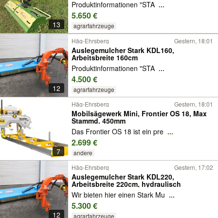
Produktinformationen "STA
...
5.650 €
13
agrarfahrzeuge
Häg-Ehrsberg
Gestern, 18:01
Auslegemulcher Stark KDL160,
Arbeitsbreite 160cm
Produktinformationen "STA
...
4.500 €
12
agrarfahrzeuge
Häg-Ehrsberg
Gestern, 18:01
Mobilsägewerk Mini, Frontier OS 18, Max
Stammd. 450mm
Das Frontier OS 18 ist ein pre
...
2.699 €
7
andere
Häg-Ehrsberg
Gestern, 17:02
Auslegemulcher Stark KDL220,
Arbeitsbreite 220cm, hydraulisch
Wir bieten hier einen Stark Mu
...
5.300 €
12
agrarfahrzeuge