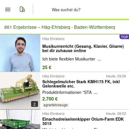
Start
861 Ergebnisse –
Häg-Ehrsberg - Baden-Württemberg
Häg-Ehrsberg
Merkliste
Musikunterricht (Gesang, Klavier, Gitarre)
bei dir zuhause online
Nachrichten
Ich biete flexiblen Musikunter
...
25 €
Anzeige aufgeben
Häg-Ehrsberg
Heute, 09:06
Schlegelmulcher Stark KMH175 FK, inkl
Gelenkwelle etc.
Produktinformationen "STA
...
2.700 €
2
agrarfahrzeuge
Häg-Ehrsberg
Heute, 08:02
Einachsdreiseitenkipper Otium-Farm EDK
3015