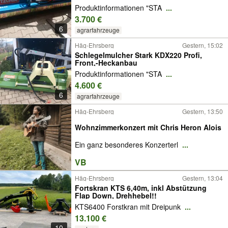
Produktinformationen "STA
...
3.700 €
6
agrarfahrzeuge
Häg-Ehrsberg
Gestern, 15:02
Schlegelmulcher Stark KDX220 Profi,
Front,-Heckanbau
Produktinformationen "STA
...
4.600 €
6
agrarfahrzeuge
Häg-Ehrsberg
Gestern, 13:50
Wohnzimmerkonzert mit Chris Heron Alois
Ein ganz besonderes Konzerterl
...
VB
Häg-Ehrsberg
Gestern, 13:04
Fortskran KTS 6,40m, inkl Abstützung
Flap Down, Drehhebel!!
KTS6400 Forstkran mit Dreipunk
...
13.100 €
10