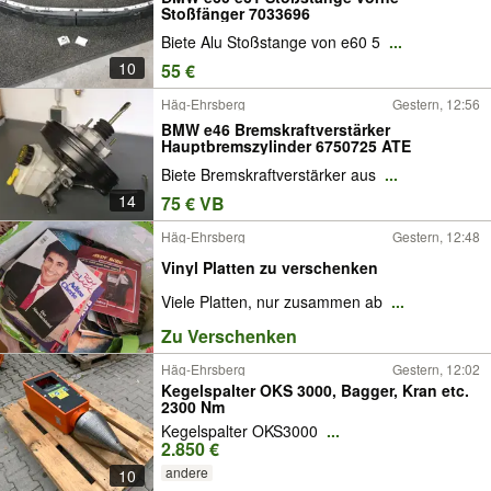
Stoßfänger 7033696
Biete Alu Stoßstange von e60 5
...
10
55 €
Häg-Ehrsberg
Gestern, 12:56
BMW e46 Bremskraftverstärker
Hauptbremszylinder 6750725 ATE
Biete Bremskraftverstärker aus
...
14
75 € VB
Häg-Ehrsberg
Gestern, 12:48
Vinyl Platten zu verschenken
Viele Platten, nur zusammen ab
...
Zu Verschenken
Häg-Ehrsberg
Gestern, 12:02
Kegelspalter OKS 3000, Bagger, Kran etc.
2300 Nm
Kegelspalter OKS3000
...
2.850 €
andere
10