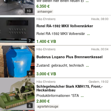
Wir bieten hier einen neuen Ei
...
6.350 €
10
anhaenger
Häg-Ehrsberg
Heute, 08:00
Rotel RA-1592 MKII Vollverstärker
Rotel RA-1592 MKII Vollverstär
...
7
1.400 € VB
Häg-Ehrsberg
Heute, 00:04
Buderus Logano Plus Brennwertkessel
Zustand: gebraucht, technisch
...
4
3.000 € VB
Häg-Ehrsberg
Gestern, 19:02
Schlegelmulcher Stark KMH175, Front,-
Heckanbau
Produktinformationen "STA
...
2.800 €
6
agrarfahrzeuge