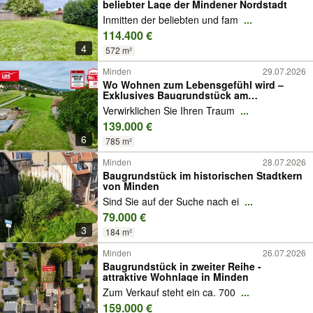
beliebter Lage der Mindener Nordstadt
Inmitten der beliebten und fam
...
114.400 €
4
572 m²
Minden
29.07.2026
Wo Wohnen zum Lebensgefühl wird –
Exklusives Baugrundstück am
Wiehengebirge...
Verwirklichen Sie Ihren Traum
...
139.000 €
6
785 m²
Minden
28.07.2026
Baugrundstück im historischen Stadtkern
von Minden
Sind Sie auf der Suche nach ei
...
79.000 €
3
184 m²
Minden
26.07.2026
Baugrundstück in zweiter Reihe -
attraktive Wohnlage in Minden
Zum Verkauf steht ein ca. 700
...
159.000 €