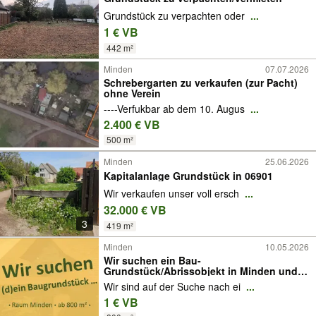
Grundstück zu verpachten oder
...
1 € VB
442 m²
Minden
07.07.2026
Schrebergarten zu verkaufen (zur Pacht)
ohne Verein
----Verfukbar ab dem 10. Augus
...
2.400 € VB
500 m²
Minden
25.06.2026
Kapitalanlage Grundstück in 06901
Wir verkaufen unser voll ersch
...
32.000 € VB
3
419 m²
Minden
10.05.2026
Wir suchen ein Bau-
Grundstück/Abrissobjekt in Minden und
Umgebung
Wir sind auf der Suche nach ei
...
1 € VB