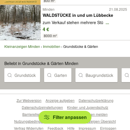
800 m²
Minden
21.08.2025
WALDSTÜCKE in und um Lübbecke
zum Verkauf stehen mehrere Stü
...
4 €
8000 m²
Kleinanzeigen Minden
Immobilien
Grundstücke & Gärten
Beliebt in Grundstücke & Gärten Minden
Grundstück
Garten
Baugrundstück
Zur Webversion
Anzeige aufgeben
Datenschutzerklärung
Datenschutzeinstellungen
Kinder- und Jugendschutz
Barrierefreiheitserklärung
Sicherheitslücken melden
Filter anpassen
Nutzungsbedingungen
Beliebte Suchen
Anzeigen Übersicht
Vertrag Widerrufen
Feedback
Hilfe
Impressum
Einloggen