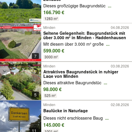
Dieses großzügige Baugrundstüc
...
166.790 €
1283 m²
Minden
04.08.2026
Seltene Gelegenheit: Baugrundstück mit
über 3.000 m² in Minden - Haddenhausen
Mit diesem über 3.000 m² große
...
599.000 €
7
3000 m²
Minden
03.08.2026
Attraktives Baugrundstück in ruhiger
Lage von Minden
Dieses attraktive Baugrundstüc
...
98.000 €
5
525 m²
Minden
02.08.2026
Baulücke in Naturlage
Dieses nicht erschlossene Baug
...
145.000 €
11
1001 m²