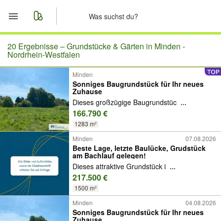
Start
20 Ergebnisse –
Grundstücke & Gärten in Minden -
Nordrhein-Westfalen
Merkliste
Minden
Sonniges Baugrundstück für Ihr neues
Zuhause
Nachrichten
Dieses großzügige Baugrundstüc
...
166.790 €
Anzeige aufgeben
1283 m²
Minden
07.08.2026
Beste Lage, letzte Baulücke, Grudstück
am Bachlauf gelegen!
Dieses attraktive Grundstück i
...
217.500 €
1500 m²
Minden
04.08.2026
Sonniges Baugrundstück für Ihr neues
Zuhause