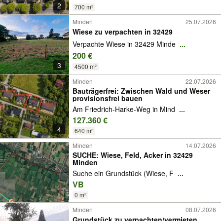
2
700 m²
Minden
25.07.2026
Wiese zu verpachten in 32429
Verpachte Wiese in 32429 Minde
...
200 €
3
4500 m²
Minden
22.07.2026
Bauträgerfrei: Zwischen Wald und Weser
provisionsfrei bauen
Am Friedrich-Harke-Weg in Mind
...
127.360 €
4
640 m²
Minden
14.07.2026
SUCHE: Wiese, Feld, Acker in 32429
Minden
Suche ein Grundstück (Wiese, F
...
VB
0 m²
Minden
08.07.2026
Grundstück zu verpachten/vermieten