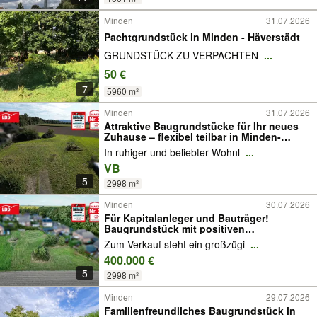
Minden
31.07.2026
Pachtgrundstück in Minden - Häverstädt
GRUNDSTÜCK ZU VERPACHTEN
...
50 €
7
5960 m²
Minden
31.07.2026
Attraktive Baugrundstücke für Ihr neues
Zuhause – flexibel teilbar in Minden-
Dankersen!
In ruhiger und beliebter Wohnl
...
VB
5
2998 m²
Minden
30.07.2026
Für Kapitalanleger und Bauträger!
Baugrundstück mit positiven
Bauvorbescheid für 3 Doppelhäuser…
Zum Verkauf steht ein großzügi
...
400.000 €
5
2998 m²
Minden
29.07.2026
Familienfreundliches Baugrundstück in