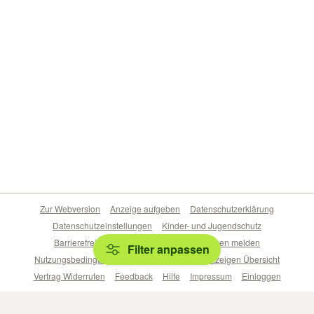
Zur Webversion
Anzeige aufgeben
Datenschutzerklärung
Datenschutzeinstellungen
Kinder- und Jugendschutz
Barrierefreiheitserklärung
Sicherheitslücken melden
Filter anpassen
Nutzungsbedingungen
Beliebte Suchen
Anzeigen Übersicht
Vertrag Widerrufen
Feedback
Hilfe
Impressum
Einloggen