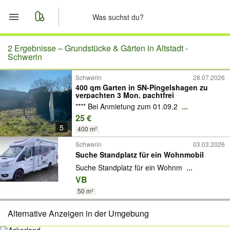
Start
2 Ergebnisse –
Grundstücke & Gärten in Altstadt -
Schwerin
Merkliste
Schwerin
28.07.2026
400 qm Garten in SN-Pingelshagen zu
verpachten 3 Mon. pachtfrei
Nachrichten
**** Bei Anmietung zum 01.09.2
...
25 €
Anzeige aufgeben
5
400 m²
Schwerin
03.03.2026
Suche Standplatz für ein Wohnmobil
Suche Standplatz für ein Wohnm
...
VB
50 m²
Alternative Anzeigen in der Umgebung