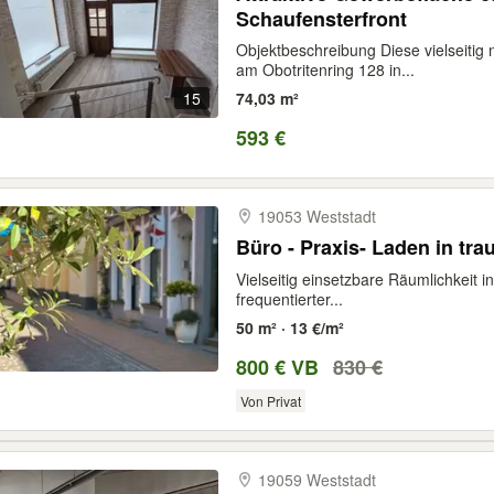
Schaufensterfront
Objektbeschreibung Diese vielseitig 
am Obotritenring 128 in...
15
74,03 m²
593 €
19053 Weststadt
Büro - Pra
Vielseitig einsetzbare Räumlichkeit i
frequentierter...
50 m² · 13 €/m²
800 € VB
830 €
Von Privat
19059 Weststadt