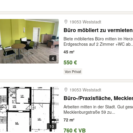
19053 Weststadt
Büro möbliert zu vermieten
Biete möbliertes Büro mitten im Her
Erdgeschoss auf 2 Zimmer +WC ab..
45 m²
4
550 €
Von Privat
19053 Weststadt
Büro-/Praxisfläche, Meckl
Arbeiten mitten in der Stadt. Gut ges
Mecklenburgstraße 59 zu...
72 m²
10
760 € VB