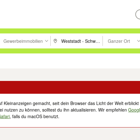
Gewerbeimmobilien
Ganzer Ort
ken um zu suchen, oder Vorschläge mit den Pfeiltasten nach oben/unt
PLZ oder Ort eingeben. Eingabetaste drücke
Suche im Umkreis 
tronik
Familie, Kind & Baby
Haustiere
Freizeit, Hobby & Nachbarschaft
f Kleinanzeigen gemacht, seit dein Browser das Licht der Welt erblickt 
i nutzen zu können, solltest du ihn aktualisieren. Wir empfehlen
Goog
Safari
, falls du macOS benutzt.