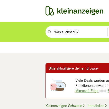
Suchbegriff eingeben. Eingabetaste drüc
Immobilien
Mode & Beauty
Auto, Rad & Boot
Haus & Garten
Jobs
Elek
Bitte aktualisiere deinen Browser
Viele Deals wurden au
Funktionen einwandfre
Microsoft Edge
oder
Kleinanzeigen Schwerin
Immobilien