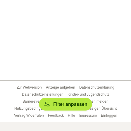
Zur Webversion
Anzeige aufgeben
Datenschutzerklärung
Datenschutzeinstellungen
Kinder- und Jugendschutz
Barrierefreiheitserklärung
Sicherheitslücken melden
Filter anpassen
Nutzungsbedingungen
Beliebte Suchen
Anzeigen Übersicht
Vertrag Widerrufen
Feedback
Hilfe
Impressum
Einloggen