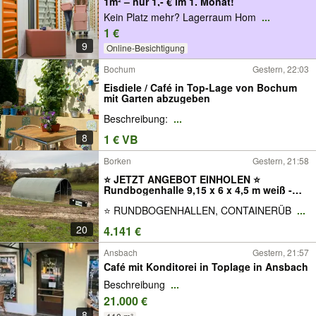
1m² – nur 1,- € im 1. Monat!
Kein Platz mehr? Lagerraum Hom
...
1 €
9
Online-Besichtigung
Bochum
Gestern, 22:03
Eisdiele / Café in Top-Lage von Bochum
mit Garten abzugeben
Beschreibung:
...
8
1 € VB
Borken
Gestern, 21:58
⭐️ JETZT ANGEBOT EINHOLEN ⭐️
Rundbogenhalle 9,15 x 6 x 4,5 m weiß -
Rundbogenhalle als Schüttguthalle
⭐ RUNDBOGENHALLEN, CONTAINERÜB
...
kaufen – robuste textile Halle für
Lagerung günstig & lieferbar
20
4.141 €
Ansbach
Gestern, 21:57
Café mit Konditorei in Toplage in Ansbach
Beschreibung
...
21.000 €
8