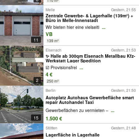
110 m²
Melle
Gestern, 21:55
Zentrale Gewerbe- & Lagerhalle (139m²) +
Büro in Melle-Innenstadt
Wir bieten hier eine vielseiti
...
VB
11
139 m²
Eisenach
Gestern, 21:53
✨ Halle ab 300qm Eisenach Metallbau Kfz-
Werkstatt Lager Spedition
☑️ Provisionsfrei
...
4 €
2
250 m²
Berlin
Gestern, 21:50
Autoplatz Autohaus Gewerbefläche smart
repair Autohandel Taxi
Gewerbeflächen zu vermieten –
...
15
1.500 €
Stötten
Gestern, 21:48
Lagerfläche in Lagerhalle