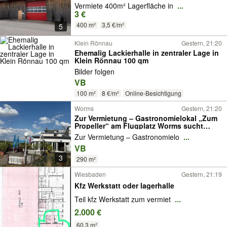
Vermiete 400m² Lagerfläche in
...
3 €
400 m²
3,5 €/m²
5
Klein Rönnau
Gestern, 21:20
Ehemalig Lackierhalle in zentraler Lage in
Klein Rönnau 100 qm
Bilder folgen
VB
100 m²
8 €/m²
Online-Besichtigung
Worms
Gestern, 21:20
Zur Vermietung – Gastronomielokal „Zum
Propeller“ am Flugplatz Worms sucht
neuen Pächter!
Zur Vermietung – Gastronomielo
...
VB
3
290 m²
Wiesbaden
Gestern, 21:19
Kfz Werkstatt oder lagerhalle
Teil kfz Werkstatt zum vermiet
...
2.000 €
60,3 m²