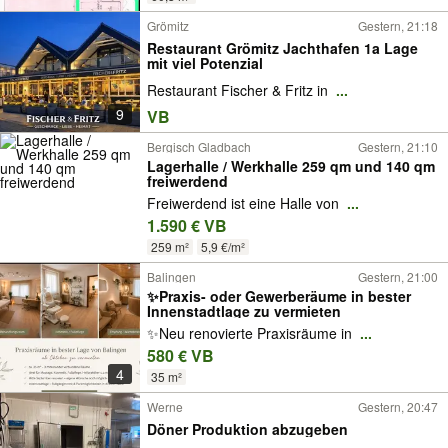
Grömitz
Gestern, 21:18
Restaurant Grömitz Jachthafen 1a Lage
mit viel Potenzial
Restaurant Fischer & Fritz in
...
9
VB
Bergisch Gladbach
Gestern, 21:10
Lagerhalle / Werkhalle 259 qm und 140 qm
freiwerdend
Freiwerdend ist eine Halle von
...
1.590 € VB
259 m²
5,9 €/m²
Balingen
Gestern, 21:00
✨Praxis- oder Gewerberäume in bester
Innenstadtlage zu vermieten
✨Neu renovierte Praxisräume in
...
580 € VB
4
35 m²
Werne
Gestern, 20:47
Döner Produktion abzugeben