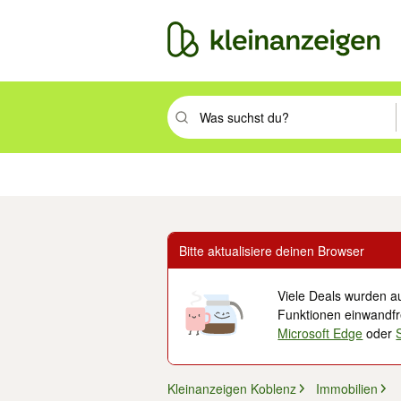
Suchbegriff eingeben. Eingabetaste drüc
Immobilien
Mode & Beauty
Auto, Rad & Boot
Haus & Garten
Jobs
Elek
Bitte aktualisiere deinen Browser
Viele Deals wurden au
Funktionen einwandfre
Microsoft Edge
oder
Kleinanzeigen Koblenz
Immobilien