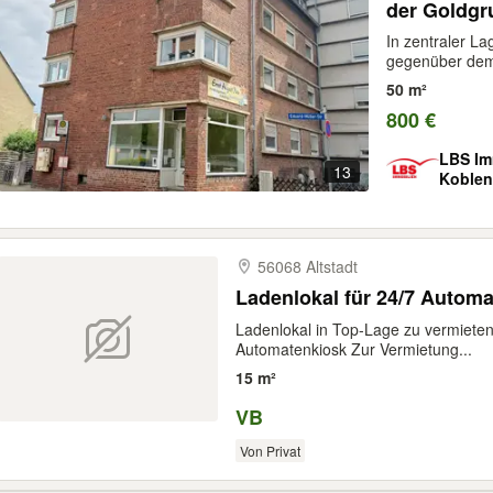
der Goldgr
In zentraler L
gegenüber dem 
50 m²
800 €
LBS Im
13
Koblen
56068 Altstadt
Ladenlokal für 24/7 Autom
Ladenlokal in Top-Lage zu vermieten 
Automatenkiosk Zur Vermietung...
15 m²
VB
Von Privat