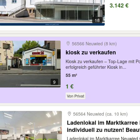
3.142 €
18
56566 Neuwied (8 km)
kiosk zu verkaufen
Kiosk zu verkaufen – Top-Lage mit Po
erfolgreich geführter Kiosk in...
55 m²
9
1 €
Von Privat
56564 Neuwied (ca. 10 km)
Ladenlokal im Marktkarree
individuell zu nutzen! Beaut
Ladenlokal im Marktkarree Neuwied C