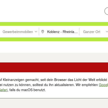
Gewerbeimmobilien
Ganzer Ort
ken um zu suchen, oder Vorschläge mit den Pfeiltasten nach oben/unt
PLZ oder Ort eingeben. Eingabetaste drücke
Suche im Umkreis 
tronik
Familie, Kind & Baby
Haustiere
Freizeit, Hobby & Nachbarschaft
f Kleinanzeigen gemacht, seit dein Browser das Licht der Welt erblickt 
i nutzen zu können, solltest du ihn aktualisieren. Wir empfehlen
Goog
Safari
, falls du macOS benutzt.