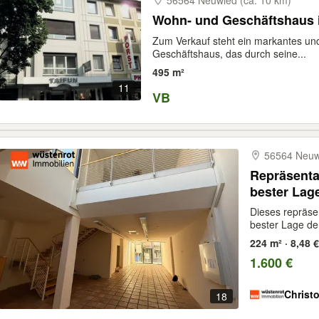
56564 Neuwied (ca. 10 km)
Wohn- und Geschäftshaus i
Zum Verkauf steht ein markantes un
Geschäftshaus, das durch seine...
495 m²
11
VB
56564 Neuwi
Repräsenta
bester Lag
Dieses repräsen
bester Lage der
224 m² · 8,48 
1.600 €
Christ
18