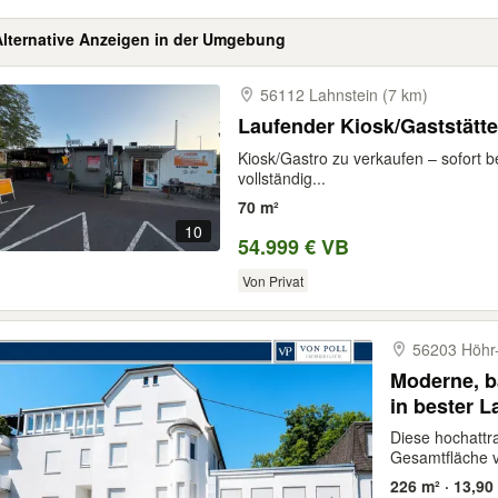
Alternative Anzeigen in der Umgebung
56112 Lahnstein (7 km)
Laufender Kiosk/Gaststätte
Kiosk/Gastro zu verkaufen – sofort b
vollständig...
70 m²
10
54.999 € VB
Von Privat
56203 Höhr-
Moderne, b
in bester L
Diese hochattr
Gesamtfläche vo
226 m² · 13,90