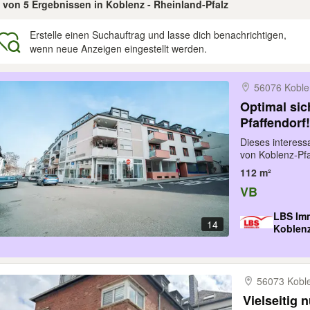
5 von 5 Ergebnissen in Koblenz - Rheinland-Pfalz
Erstelle einen Suchauftrag und lasse dich benachrichtigen,
wenn neue Anzeigen eingestellt werden.
gebnisse
56076 Koble
Optimal sic
Pfaffendorf!
Dieses interessa
von Koblenz-Pfaf
112 m²
VB
LBS Im
14
Koblen
56073 Kobl
Vielseitig 