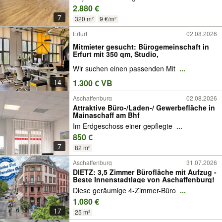
2.880 €
7
320 m²
9 €/m²
Erfurt
02.08.2026
Mitmieter gesucht: Bürogemeinschaft in
Erfurt mit 350 qm, Studio,
Wir suchen einen passenden Mit
...
14
1.300 € VB
Aschaffenburg
02.08.2026
Attraktive Büro-/Laden-/ Gewerbefläche in
Mainaschaff am Bhf
Im Erdgeschoss einer gepflegte
...
850 €
7
82 m²
Aschaffenburg
31.07.2026
DIETZ: 3,5 Zimmer Bürofläche mit Aufzug -
Beste Innenstadtlage von Aschaffenburg!
Diese geräumige 4-Zimmer-Büro
...
1.080 €
17
25 m²