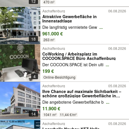
12
470 m²
Aschaffenburg
06.08.2026
Attraktive Gewerbefläche in
Innenstadtlage
Die langfristig vermietete Gew
...
961.000 €
18
263 m²
Aschaffenburg
06.08.2026
CoWorking / Arbeitsplatz im
COCOON.SPACE Büro Aschaffenburg
Der COCOON.SPACE ist Dein ulti
...
199 €
4
Online-Besichtigung
Aschaffenburg
05.08.2026
Ihre Chance auf maximale Sichtbarkeit –
schöne großzügige Gewerbefläche in
Bestlage
Die angebotene Gewerbefläche b
...
11.900 €
14
1041 m²
11,44 €/m²
Aschaffenburg
05.08.2026