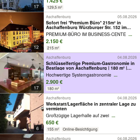
1.425 €
17
129,5 m²
Aschaffenburg
05.08.2026
Sofort frei *Premium Büro* 215m² in
Aschaffenburg Würzburger Str. 152 im
Business Center
PREMIUM-BÜRO IM BUSINESS-CENTE
...
2.150 €
12
215 m²
Aschaffenburg
04.08.2026
Schlüsselfertige Premium-Gastronomie in
Bestlage von Aschaffenburg | 180 m² |
Sofort betriebsbereit
Hochwertige Systemgastronomie
...
2.900 €
17
180 m²
Aschaffenburg
04.08.2026
Werkstatt/Lagerfläche in zentraler Lage zu
vermieten
Großzügige Lagerhalle auf zwei
...
650 €
6
155 m²
Online-Besichtigung
Aschaffenburg
04.08.2026