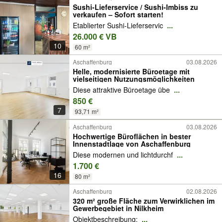
Sushi-Lieferservice / Sushi-Imbiss zu
verkaufen – Sofort starten!
Etablierter Sushi-Lieferservic
...
26.000 € VB
10
60 m²
Aschaffenburg
03.08.2026
Helle, modernisierte Büroetage mit
vielseitigen Nutzungsmöglichkeiten
Diese attraktive Büroetage übe
...
850 €
7
93,71 m²
Aschaffenburg
03.08.2026
Hochwertige Büroflächen in bester
Innenstadtlage von Aschaffenburg
Diese modernen und lichtdurchf
...
1.700 €
16
80 m²
Aschaffenburg
02.08.2026
320 m² große Fläche zum Verwirklichen im
Gewerbegebiet in Nilkheim
Objektbeschreibung:
...