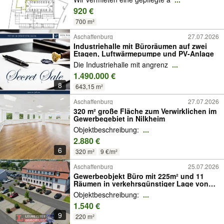
920 €
700 m²
Aschaffenburg
27.07.2026
Industriehalle mit Büroräumen auf zwei
Etagen, Luftwärmepumpe und PV-Anlage
Die Industriehalle mit angrenz
...
1.490.000 €
8
643,15 m²
Aschaffenburg
27.07.2026
320 m² große Fläche zum Verwirklichen im
Gewerbegebiet in Nilkheim
Objektbeschreibung:
...
2.880 €
6
320 m²
9 €/m²
Aschaffenburg
25.07.2026
Gewerbeobjekt Büro mit 225m² und 11
Räumen in verkehrsgünstiger Lage von
Aschaffenburg Nilkheim.
Objektbeschreibung:
...
1.540 €
9
220 m²