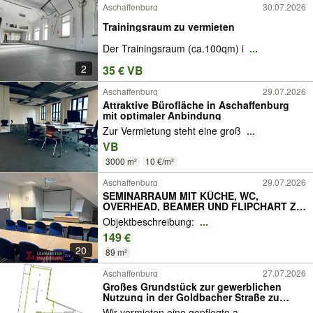
Aschaffenburg
30.07.2026
Trainingsraum zu vermieten
Der Trainingsraum (ca.100qm) i
...
2
35 € VB
Aschaffenburg
29.07.2026
Attraktive Bürofläche in Aschaffenburg
mit optimaler Anbindung
Zur Vermietung steht eine groß
...
VB
3000 m²
10 €/m²
Aschaffenburg
29.07.2026
SEMINARRAUM MIT KÜCHE, WC,
OVERHEAD, BEAMER UND FLIPCHART ZU
VERMIETEN - STUNDEN- ODER
Objektbeschreibung:
...
TAGEWEISE
149 €
20
89 m²
Aschaffenburg
27.07.2026
Großes Grundstück zur gewerblichen
Nutzung in der Goldbacher Straße zu
vermieten!
Wir vermieten eine gepflegte a
...