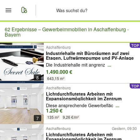
Start
62 Ergebnisse –
Gewerbeimmobilien in Aschaffenburg -
Bayern
Merkliste
Aschaffenburg
Industriehalle mit Büroräumen auf zwei
Etagen, Luftwärmepumpe und PV-Anlage
Nachrichten
Die Industriehalle mit angrenz
...
1.490.000 €
Anzeige aufgeben
8
643,15 m²
Aschaffenburg
Lichtdurchflutetes Arbeiten mit
Expansionsmöglichkeit im Zentrum
Diese ansprechende Gewerbefläc
...
1.250 €
135 m²
9,26 €/m²
7
Aschaffenburg
Gestern, 09:30
Lichtdurchflutetes Arbeiten mit
Expansionsmöglichkeit im Zentrum