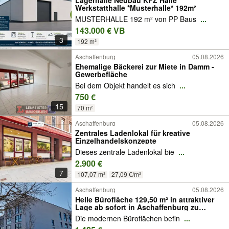
Lagerhalle Neubau KFZ Halle
Werkstatthalle *Musterhalle* 192m²
MUSTERHALLE 192 m² von PP Baus
...
143.000 € VB
3
192 m²
Aschaffenburg
05.08.2026
Ehemalige Bäckerei zur Miete in Damm -
Gewerbefläche
Bei dem Objekt handelt es sich
...
750 €
15
70 m²
Aschaffenburg
05.08.2026
Zentrales Ladenlokal für kreative
Einzelhandelskonzepte
Dieses zentrale Ladenlokal bie
...
2.900 €
7
107,07 m²
27,09 €/m²
Aschaffenburg
05.08.2026
Helle Bürofläche 129,50 m² in attraktiver
Lage ab sofort in Aschaffenburg zu
vermieten (34423)
Die modernen Büroflächen befin
...