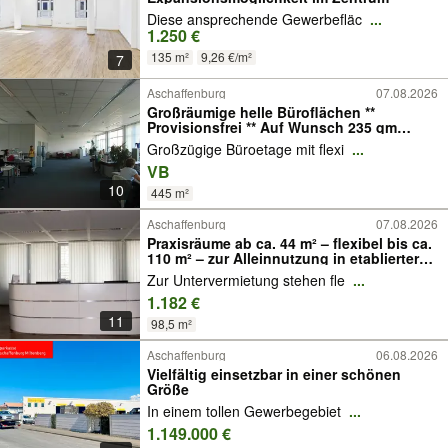
Diese ansprechende Gewerbefläc
...
1.250 €
135 m²
9,26 €/m²
7
Aschaffenburg
07.08.2026
Großräumige helle Büroflächen **
Provisionsfrei ** Auf Wunsch 235 qm
Lager
Großzügige Büroetage mit flexi
...
VB
10
445 m²
Aschaffenburg
07.08.2026
Praxisräume ab ca. 44 m² – flexibel bis ca.
110 m² – zur Alleinnutzung in etablierter
Facharztpraxis
Zur Untervermietung stehen fle
...
1.182 €
11
98,5 m²
Aschaffenburg
06.08.2026
Vielfältig einsetzbar in einer schönen
Größe
In einem tollen Gewerbegebiet
...
1.149.000 €