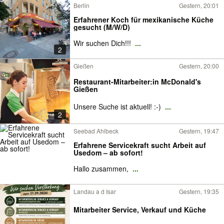
Berlin
Gestern, 20:01
Erfahrener Koch für mexikanische Küche
gesucht (M/W/D)
Wir suchen Dich!!!
...
2
Gießen
Gestern, 20:00
Restaurant-Mitarbeiter:in McDonald's
Gießen
Unsere Suche ist aktuell! :-)
...
2
Seebad Ahlbeck
Gestern, 19:47
Erfahrene Servicekraft sucht Arbeit auf
Usedom – ab sofort!
Hallo zusammen,
...
Landau a d Isar
Gestern, 19:35
Mitarbeiter Service, Verkauf und Küche