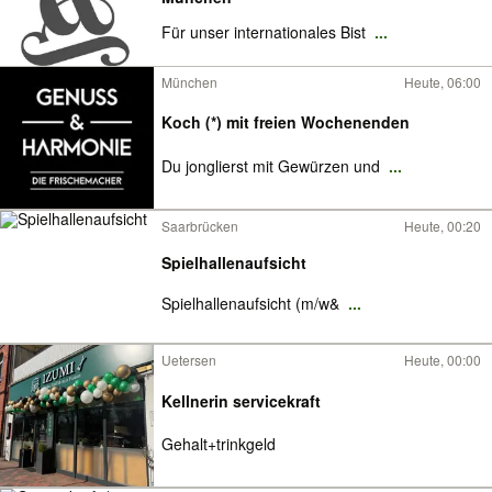
Für unser internationales Bist
...
München
Heute, 06:00
Koch (*) mit freien Wochenenden
Du jonglierst mit Gewürzen und
...
Saarbrücken
Heute, 00:20
Spielhallenaufsicht
Spielhallenaufsicht (m/w&
...
Uetersen
Heute, 00:00
Kellnerin servicekraft
Gehalt+trinkgeld