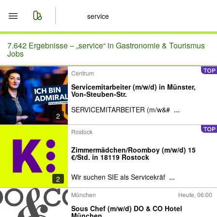
Start
7.642 Ergebnisse –
„service“ in Gastronomie & Tourismus
Jobs
Merkliste
Centrum
Servicemitarbeiter (m/w/d) in Münster,
Nachrichten
Von-Steuben-Str.
SERVICEMITARBEITER (m/w&#
...
Anzeige aufgeben
2
Rostock
Zimmermädchen/Roomboy (m/w/d) 15
€/Std. in 18119 Rostock
Wir suchen SIE als Servicekräf
...
2
München
Heute, 06:00
Sous Chef (m/w/d) DO & CO Hotel
München