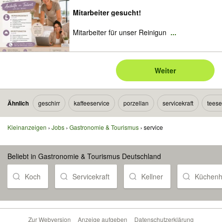
Mitarbeiter gesucht!
Mitarbeiter für unser Reinigun
...
Weiter
Ähnlich
geschirr
kaffeeservice
porzellan
servicekraft
teese
Kleinanzeigen
Jobs
Gastronomie & Tourismus
service
Beliebt in Gastronomie & Tourismus Deutschland
Koch
Servicekraft
Kellner
Küchenhi
Zur Webversion
Anzeige aufgeben
Datenschutzerklärung