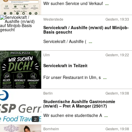
Wir suchen Service und Verkauf
...
Westerstede
Gestern, 19:33
Servicekraft / Aushilfe (m/w/d) auf Minijob-
Basis gesucht
Servicekraft / Aushilfe (
...
Ulm
Gestern, 19:22
Servicekraft in Teilzeit
Für unser Restaurant in Ulm, s
...
Berlin
Gestern, 19:08
Studentische Aushilfe Gastronomie
(m/w/d) – Pret A Manger (25017)
Wir suchen eine studentische A
...
2
Bornheim
Gestern, 19:08