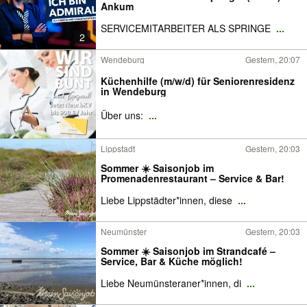
Ankum
SERVICEMITARBEITER ALS SPRINGE
...
2
Wendeburg
Gestern, 20:07
Küchenhilfe (m/w/d) für Seniorenresidenz
in Wendeburg
Über uns:
...
Lippstadt
Gestern, 20:03
Sommer ☀️ Saisonjob im
Promenadenrestaurant – Service & Bar!
Liebe Lippstädter*innen, diese
...
Neumünster
Gestern, 20:03
Sommer ☀️ Saisonjob im Strandcafé –
Service, Bar & Küche möglich!
Liebe Neumünsteraner*innen, di
...