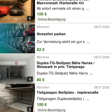
Maxvorstadt (Karlstraße 43)
Ab sofort vermiete ich einen g
...
100 €
5
Online-Besichtigung
München
28.07.2026
Stressfrei parken
Zur Vermietung steht ein gut e
...
82 €
München
28.07.2026
Duplex-TG-Stellpatz Nähe Harras /
Westpark in priv. Tiefgarage
Duplex-TG-Stellpatz Nähe Harra
...
4
80 €
München
28.07.2026
Tiefgaragen Stellplatz - implerstraße
Tiefgaragen-Duplexstellplatz (
...
100 €
5
Online-Besichtigung