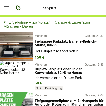
Start
74 Ergebnisse –
„parkplatz“ in Garage & Lagerraum
München - Bayern
Merkliste
München
Gestern, 22:30
Tiefgarage Parkplatz Marlene-Dietrich-
Nachrichten
Straße, 80636
Der Parkplatz befindet sich in
...
Anzeige aufgeben
150 €
München
Gestern, 19:36
Duplex-Parkplatz oben in der
Karwendelstr. 32 Nähe Harras
Ich vermiete einen Duplex-Park
...
60 €
Online-Besichtigung
München
Gestern, 19:07
Tiefgaragenstellplatz zum Aktionspreis für
Auto oder Motorrad in München verfügbar