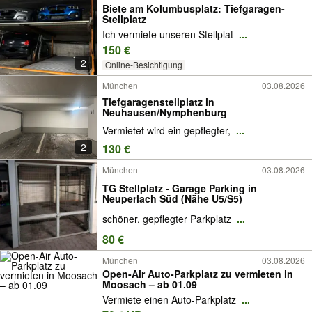
Biete am Kolumbusplatz: Tiefgaragen-
Stellplatz
Ich vermiete unseren Stellplat
...
150 €
2
Online-Besichtigung
München
03.08.2026
Tiefgaragenstellplatz in
Neuhausen/Nymphenburg
Vermietet wird ein gepflegter,
...
2
130 €
München
03.08.2026
TG Stellplatz - Garage Parking in
Neuperlach Süd (Nähe U5/S5)
schöner, gepflegter Parkplatz
...
80 €
München
03.08.2026
Open-Air Auto-Parkplatz zu vermieten in
Moosach – ab 01.09
Vermiete einen Auto-Parkplatz
...