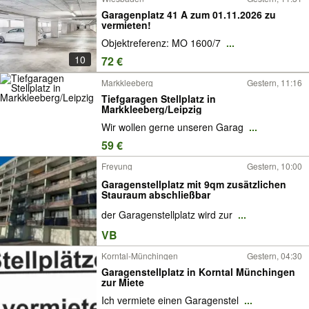
Garagenplatz 41 A zum 01.11.2026 zu
vermieten!
Objektreferenz: MO 1600/7
...
10
72 €
Markkleeberg
Gestern, 11:16
Tiefgaragen Stellplatz in
Markkleeberg/Leipzig
Wir wollen gerne unseren Garag
...
59 €
Freyung
Gestern, 10:00
Garagenstellplatz mit 9qm zusätzlichen
Stauraum abschließbar
der Garagenstellplatz wird zur
...
VB
Korntal-Münchingen
Gestern, 04:30
Garagenstellplatz in Korntal Münchingen
zur Miete
Ich vermiete einen Garagenstel
...