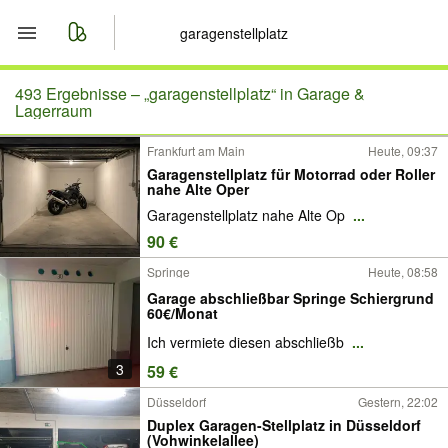
Start
493 Ergebnisse –
„garagenstellplatz“ in Garage &
Lagerraum
Merkliste
Frankfurt am Main
Heute, 09:37
Garagenstellplatz für Motorrad oder Roller
Nachrichten
nahe Alte Oper
Garagenstellplatz nahe Alte Op
...
Anzeige aufgeben
90 €
Springe
Heute, 08:58
Garage abschließbar Springe Schiergrund
60€/Monat
Ich vermiete diesen abschließb
...
3
59 €
Düsseldorf
Gestern, 22:02
Duplex Garagen-Stellplatz in Düsseldorf
(Vohwinkelallee)