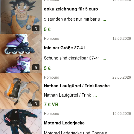
goku zeichnung für 5 euro
5 stunden arbeit nur mit bar u
...
3
5 €
Homburg
12.06.2026
Inleiner Größe 37-41
Schuhe sind einstellbar 37-41
...
5
5 €
Homburg
23.05.2026
Nathan Laufgürtel / Trinkflasche
Nathan Laufgürtel / Trink
...
3
7 € VB
Homburg
15.05.2026
Motorad Lederjacke
Motorad Lederjacke und Cheps g
...