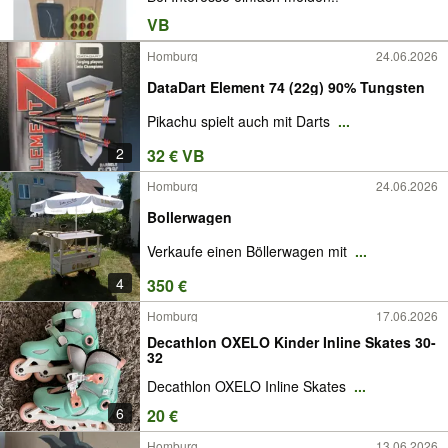
VB
Homburg
24.06.2026
DataDart Element 74 (22g) 90% Tungsten
Pikachu spielt auch mit Darts
...
2
32 € VB
Homburg
24.06.2026
Bollerwagen
Verkaufe einen Böllerwagen mit
...
4
350 €
Homburg
17.06.2026
Decathlon OXELO Kinder Inline Skates 30-
32
Decathlon OXELO Inline Skates
...
6
20 €
Homburg
13.06.2026