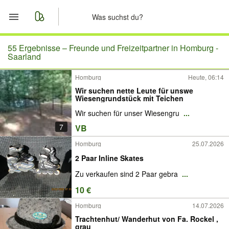
Start
55 Ergebnisse –
Freunde und Freizeitpartner in Homburg -
Saarland
Merkliste
Homburg
Heute, 06:14
Wir suchen nette Leute für unswe
Nachrichten
Wiesengrundstück mit Teichen
Wir suchen für unser Wiesengru
...
Anzeige aufgeben
7
VB
Homburg
25.07.2026
2 Paar Inline Skates
Zu verkaufen sind 2 Paar gebra
...
10 €
Homburg
14.07.2026
Trachtenhut/ Wanderhut von Fa. Rockel ,
grau