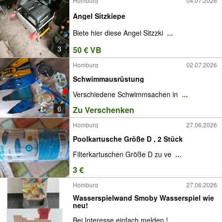
Homburg
04.07.2026
Angel Sitzkiepe
Biete hier diese Angel Sitzzki
...
3
50 € VB
Homburg
02.07.2026
Schwimmausrüstung
Verschiedene Schwimmsachen in
...
6
Zu Verschenken
Homburg
27.06.2026
Poolkartusche Größe D , 2 Stück
Filterkartuschen Größe D zu ve
...
3 €
Homburg
27.06.2026
Wasserspielwand Smoby Wasserspiel wie
neu!
Bei Interesse einfach melden.!