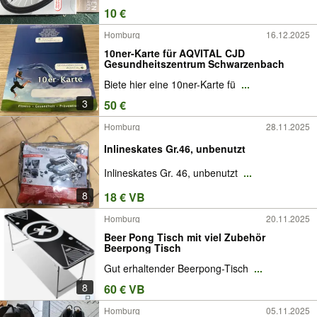
10 €
Homburg
16.12.2025
10ner-Karte für AQVITAL CJD
Gesundheitszentrum Schwarzenbach
Biete hier eine 10ner-Karte fü
...
3
50 €
Homburg
28.11.2025
Inlineskates Gr.46, unbenutzt
Inlineskates Gr. 46, unbenutzt
...
8
18 € VB
Homburg
20.11.2025
Beer Pong Tisch mit viel Zubehör
Beerpong Tisch
Gut erhaltender Beerpong-Tisch
...
8
60 € VB
Homburg
05.11.2025