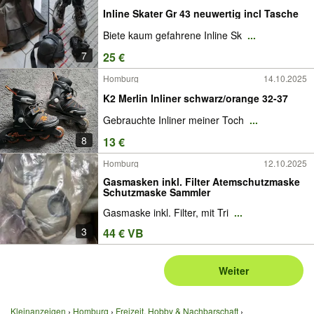
Inline Skater Gr 43 neuwertig incl Tasche
Biete kaum gefahrene Inline Sk
...
7
25 €
Homburg
14.10.2025
K2 Merlin Inliner schwarz/orange 32-37
Gebrauchte Inliner meiner Toch
...
8
13 €
Homburg
12.10.2025
Gasmasken inkl. Filter Atemschutzmaske
Schutzmaske Sammler
Gasmaske inkl. Filter, mit Tri
...
3
44 € VB
Weiter
Kleinanzeigen
Homburg
Freizeit, Hobby & Nachbarschaft