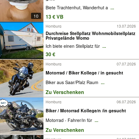
Biete Trachtenhut, Wanderhut a
...
10
13 € VB
Homburg
13.07.2026
Durchreise Stellpllatz Wohnmobilstellplatz
Privatgelände Womo
Ich biete einen Stellplatz für
...
30 €
Homburg
07.07.2026
Motorrad / Biker Kollege / in gesucht
Biker aus Saar/Pfalz Raum
...
Zu Verschenken
Homburg
06.07.2026
Biker / Motorrad Kollege/n /in gesucht
Motorrad - Fahrer/in für
...
Zu Verschenken