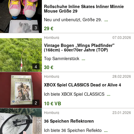
Rollschuhe Inline Skates Inliner Minnie
Mouse Größe 29
Neu und unbenutzt, Größe 29.
...
3
29 €
Homburg
07.03.2026
Vintage Bogen „Wings Pfadfinder"
(168cm) - 60er/70er Jahre (TOP)
Top Sammlerstück
...
4
30 €
Homburg
28.02.2026
XBOX Spiel CLASSICS Dead or Alive 4
Ich biete XBOX Spiel CLASSICS
...
2
10 € VB
Homburg
23.01.2026
36 Speichen Reflektoren
Ich biete 36 Speichen Reflekto
...