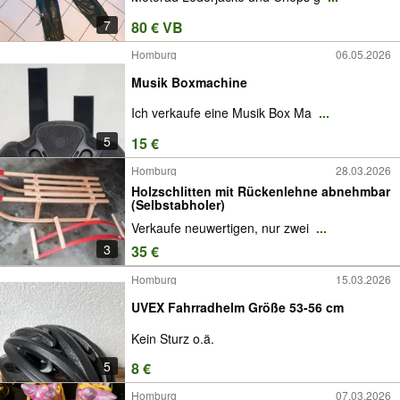
7
80 € VB
Homburg
06.05.2026
Musik Boxmachine
Ich verkaufe eine Musik Box Ma
...
5
15 €
Homburg
28.03.2026
Holzschlitten mit Rückenlehne abnehmbar
(Selbstabholer)
Verkaufe neuwertigen, nur zwei
...
3
35 €
Homburg
15.03.2026
UVEX Fahrradhelm Größe 53-56 cm
Kein Sturz o.ä.
5
8 €
Homburg
07.03.2026