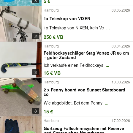
3
5 €
Hamburg
03.05.2026
1x Teleskop von VIXEN
1x Teleskop von NIXEN, kein Ve
...
2
250 € VB
Hamburg
03.04.2026
Feldhockeyschläger Stag Vortex JR 86 cm
– guter Zustand
Ich verkaufe einen Feldhockeys
...
3
16 € VB
Hamburg
10.03.2026
2 x Penny board von Sunset Skateboard
co
Wie abgebildet. Bei dem Penny
...
8
15 €
Hamburg
17.02.2026
Gurtzeug Fallschirmsystem mit Reserve
und Cypres ohne Hauptkappe