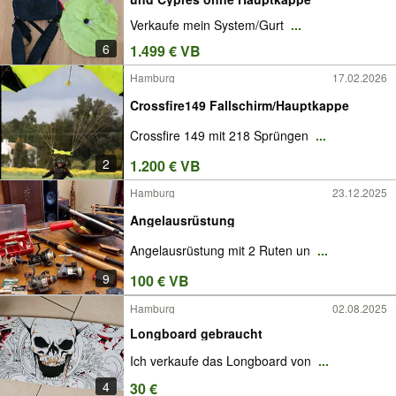
Verkaufe mein System/Gurt
...
6
1.499 € VB
Hamburg
17.02.2026
Crossfire149 Fallschirm/Hauptkappe
Crossfire 149 mit 218 Sprüngen
...
2
1.200 € VB
Hamburg
23.12.2025
Angelausrüstung
Angelausrüstung mit 2 Ruten un
...
9
100 € VB
Hamburg
02.08.2025
Longboard gebraucht
Ich verkaufe das Longboard von
...
4
30 €