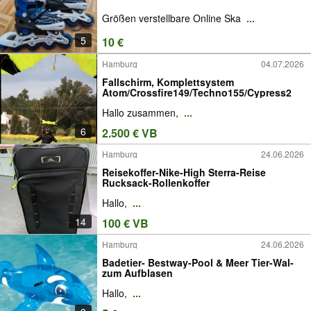
Größen verstellbare Online Ska
...
5
10 €
Hamburg
04.07.2026
Fallschirm, Komplettsystem
Atom/Crossfire149/Techno155/Cypress2
Hallo zusammen,
...
6
2.500 € VB
Hamburg
24.06.2026
Reisekoffer-Nike-High Sterra-Reise
Rucksack-Rollenkoffer
Hallo,
...
14
100 € VB
Hamburg
24.06.2026
Badetier- Bestway-Pool & Meer Tier-Wal-
zum Aufblasen
Hallo,
...