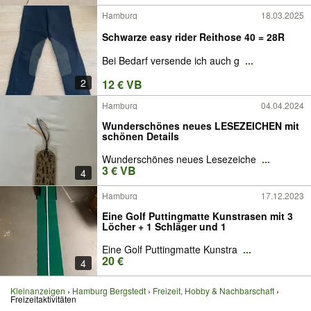
Hamburg
18.03.2025
Schwarze easy rider Reithose 40 = 28R
Bei Bedarf versende ich auch g
...
2
12 € VB
Hamburg
04.04.2024
Wunderschönes neues LESEZEICHEN mit
schönen Details
Wunderschönes neues Lesezeiche
...
3 € VB
4
Hamburg
17.12.2023
Eine Golf Puttingmatte Kunstrasen mit 3
Löcher + 1 Schläger und 1
Eine Golf Puttingmatte Kunstra
...
20 €
4
Kleinanzeigen
Hamburg Bergstedt
Freizeit, Hobby & Nachbarschaft
Freizeitaktivitäten