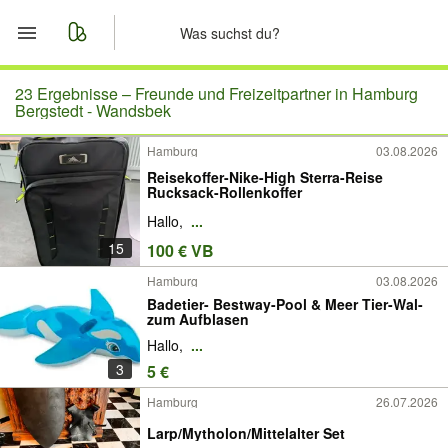
Start
23 Ergebnisse –
Freunde und Freizeitpartner in Hamburg
Bergstedt - Wandsbek
Merkliste
Hamburg
03.08.2026
Reisekoffer-Nike-High Sterra-Reise
Nachrichten
Rucksack-Rollenkoffer
Hallo,
...
Anzeige aufgeben
15
100 € VB
Hamburg
03.08.2026
Badetier- Bestway-Pool & Meer Tier-Wal-
zum Aufblasen
Hallo,
...
3
5 €
Hamburg
26.07.2026
Larp/Mytholon/Mittelalter Set