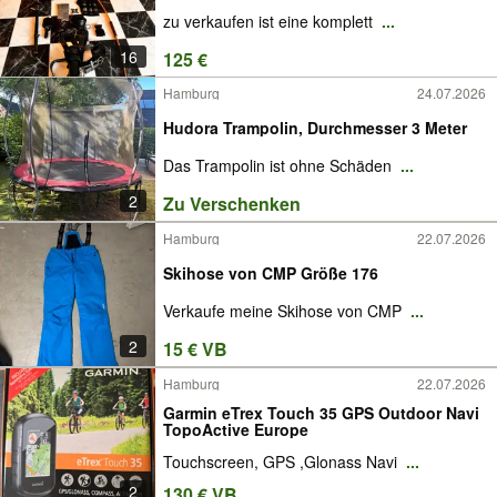
zu verkaufen ist eine komplett
...
16
125 €
Hamburg
24.07.2026
Hudora Trampolin, Durchmesser 3 Meter
Das Trampolin ist ohne Schäden
...
2
Zu Verschenken
Hamburg
22.07.2026
Skihose von CMP Größe 176
Verkaufe meine Skihose von CMP
...
2
15 € VB
Hamburg
22.07.2026
Garmin eTrex Touch 35 GPS Outdoor Navi
TopoActive Europe
Touchscreen, GPS ,Glonass Navi
...
2
130 € VB