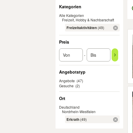
Filter
Kategorien
Alle Kategorien
Freizeit, Hobby & Nachbarschaft
Freizeitaktivitäten
(49)
Er
Preis
-
Angebotstyp
Angebote
(47)
Gesuche
(2)
Ort
Deutschland
Nordrhein-Westfalen
Erkrath
(49)