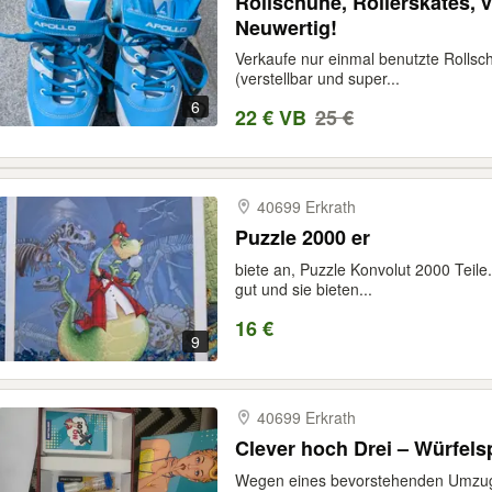
Rollschuhe, Rollerskates, v
Neuwertig!
Verkaufe nur einmal benutzte Rollsc
(verstellbar und super...
6
22 € VB
25 €
40699 Erkrath
Puzzle 2000 er
biete an, Puzzle Konvolut 2000 Teile.
gut und sie bieten...
16 €
9
40699 Erkrath
Clever hoch Drei – Würfelsp
Wegen eines bevorstehenden Umzugs 