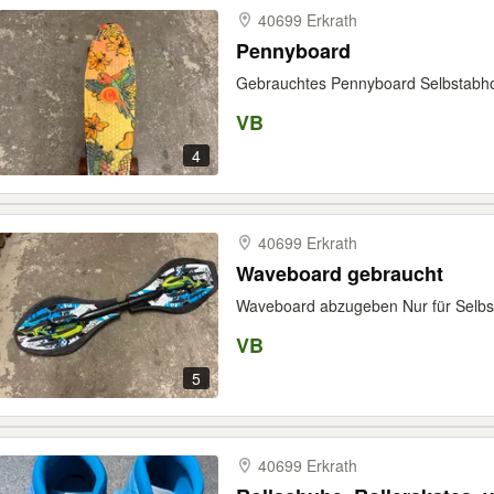
40699 Erkrath
Pennyboard
Gebrauchtes Pennyboard Selbstabho
VB
4
40699 Erkrath
Waveboard gebraucht
Waveboard abzugeben Nur für Selbs
VB
5
40699 Erkrath