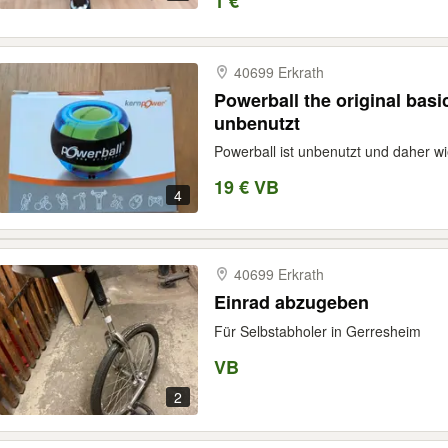
1 €
40699 Erkrath
Powerball the original basi
unbenutzt
Powerball ist unbenutzt und daher wi
19 € VB
4
40699 Erkrath
Einrad abzugeben
Für Selbstabholer in Gerresheim
VB
2