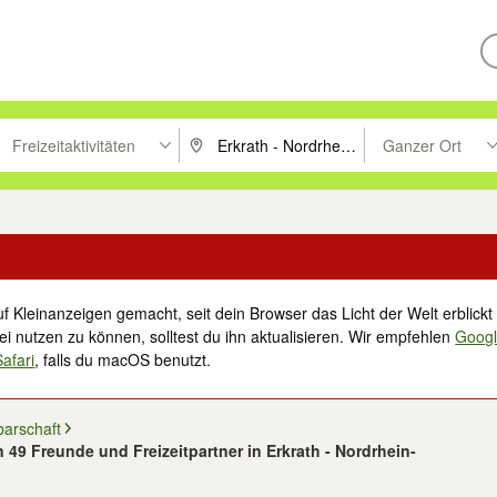
Freizeitaktivitäten
Ganzer Ort
ken um zu suchen, oder Vorschläge mit den Pfeiltasten nach oben/unt
PLZ oder Ort eingeben. Eingabetaste drücke
Suche im Umkreis 
f Kleinanzeigen gemacht, seit dein Browser das Licht der Welt erblickt 
i nutzen zu können, solltest du ihn aktualisieren. Wir empfehlen
Goog
Safari
, falls du macOS benutzt.
barschaft
n 49 Freunde und Freizeitpartner in Erkrath - Nordrhein-