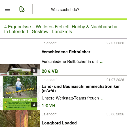
Start
4 Ergebnisse –
Weiteres Freizeit, Hobby & Nachbarschaft
in Lalendorf - Güstrow - Landkreis
Merkliste
Lalendorf
27.07.2026
Verschiedene Reitbücher
Nachrichten
Verschiedene Reitbücher in unt
...
Anzeige aufgeben
5
20 € VB
Lalendorf
01.07.2026
Land- und Baumaschinenmechatroniker
(m/w/d)
Unsere Werkstatt-Teams freuen
...
4
1 € VB
Lalendorf
30.06.2026
Longbord Loaded