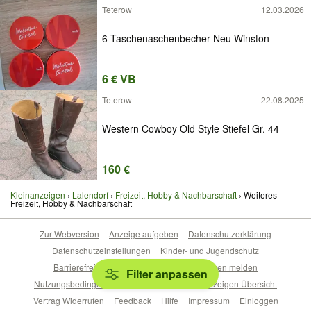
Teterow
12.03.2026
6 Taschenaschenbecher Neu Winston
6 € VB
Teterow
22.08.2025
Western Cowboy Old Style Stiefel Gr. 44
160 €
Kleinanzeigen
Lalendorf
Freizeit, Hobby & Nachbarschaft
Weiteres
Freizeit, Hobby & Nachbarschaft
Zur Webversion
Anzeige aufgeben
Datenschutzerklärung
Datenschutzeinstellungen
Kinder- und Jugendschutz
Barrierefreiheitserklärung
Sicherheitslücken melden
Filter anpassen
Nutzungsbedingungen
Beliebte Suchen
Anzeigen Übersicht
Vertrag Widerrufen
Feedback
Hilfe
Impressum
Einloggen