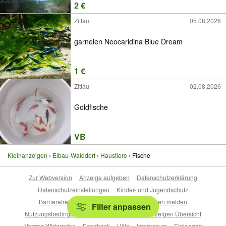
2 €
Zittau
05.08.2026
garnelen Neocaridina Blue Dream
1 €
Zittau
02.08.2026
Goldfische
VB
Kleinanzeigen
Eibau-Walddorf
Haustiere
Fische
Zur Webversion
Anzeige aufgeben
Datenschutzerklärung
Datenschutzeinstellungen
Kinder- und Jugendschutz
Barrierefreiheitserklärung
Sicherheitslücken melden
Filter anpassen
Nutzungsbedingungen
Beliebte Suchen
Anzeigen Übersicht
Vertrag Widerrufen
Feedback
Hilfe
Impressum
Einloggen