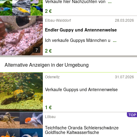
Verkaufe hier Nachzuchten von
...
2 €
Eibau-Walddorf
28.03.2026
Endler Guppy und Antennenwelse
Ich verkaufe Guppys Männchen u
...
7
2 €
Alternative Anzeigen in der Umgebung
Oderwitz
31.07.2026
Verkaufe Guppys und Antennenwelse
1 €
Löbau
Teichfische Oranda Schleierschwänze
Goldfische Kaltwasserfische