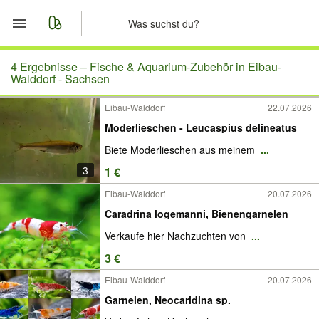
Start
4 Ergebnisse –
Fische & Aquarium-Zubehör in Eibau-
Walddorf - Sachsen
Merkliste
Eibau-Walddorf
22.07.2026
Moderlieschen - Leucaspius delineatus
Nachrichten
Biete Moderlieschen aus meinem
...
Anzeige aufgeben
3
1 €
Eibau-Walddorf
20.07.2026
Caradrina logemanni, Bienengarnelen
Verkaufe hier Nachzuchten von
...
3 €
Eibau-Walddorf
20.07.2026
Garnelen, Neocaridina sp.