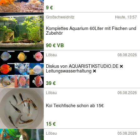
9 €
Großschweidnitz
Heute, 13:57
Komplettes Aquarium 60Liter mit Fischen und
Zubehör
90 € VB
Löbau
08.08.2026
Diskus von AQUARISTIKSTUDIO.DE ❌️
Leitungswasserhaltung ❌️
39 €
Löbau
06.08.2026
Koi Teichfische schon ab 15€
15 €
Löbau
05.08.2026