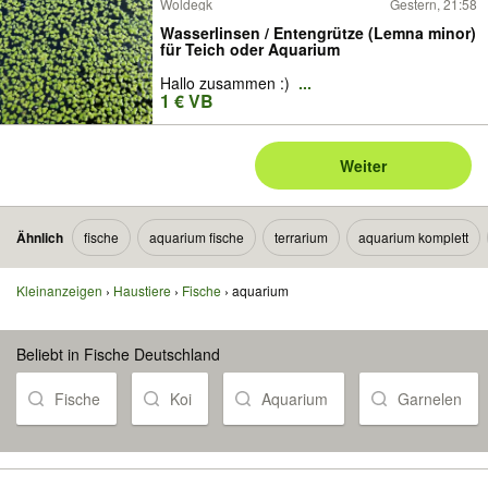
Woldegk
Gestern, 21:58
Wasserlinsen / Entengrütze (Lemna minor)
für Teich oder Aquarium
Hallo zusammen :)
...
1 € VB
Weiter
Ähnlich
fische
aquarium fische
terrarium
aquarium komplett
Kleinanzeigen
Haustiere
Fische
aquarium
Beliebt in Fische Deutschland
Fische
Koi
Aquarium
Garnelen