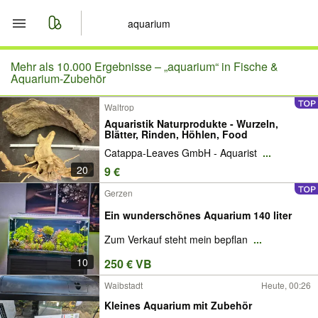
Start
Mehr als 10.000 Ergebnisse –
„aquarium“ in Fische &
Aquarium-Zubehör
Merkliste
Waltrop
Aquaristik Naturprodukte - Wurzeln,
Nachrichten
Blätter, Rinden, Höhlen, Food
Catappa-Leaves GmbH - Aquarist
...
Anzeige aufgeben
20
9 €
Gerzen
Ein wunderschönes Aquarium 140 liter
Zum Verkauf steht mein bepflan
...
10
250 € VB
Waibstadt
Heute, 00:26
Kleines Aquarium mit Zubehör