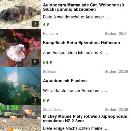
Aulonocara Marmalade Cat. Weibchen (8
Stück) günstig abzugeben
Biete 8 wunderschöne Aulonocar
...
3
4 €
Hamburg
Gestern, 23:41
Kampffisch Betta Splendens Halfmoon
Zum Verkauf biete ich meinen K
...
5
50 €
Solingen
Gestern, 23:36
Aquarium mit Fischen
Wir verkaufen unser Aquarium s
...
3
5 €
Zweibrücken
Gestern, 23:26
Mickey Mouse Platy rot/weiß Xiphophorus
maculatus NZ 2-3cm
Biete einige Nachzuchten meine
...