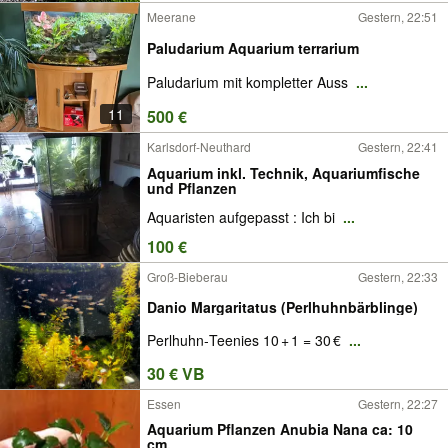
Meerane
Gestern, 22:51
Paludarium Aquarium terrarium
Paludarium mit kompletter Auss
...
11
500 €
Karlsdorf-Neuthard
Gestern, 22:41
Aquarium inkl. Technik, Aquariumfische
und Pflanzen
Aquaristen aufgepasst : Ich bi
...
100 €
Groß-Bieberau
Gestern, 22:33
Danio Margaritatus (Perlhuhnbärblinge)
Perlhuhn‑Teenies 10 + 1 = 30 €
...
30 € VB
Essen
Gestern, 22:27
Aquarium Pflanzen Anubia Nana ca: 10
cm.