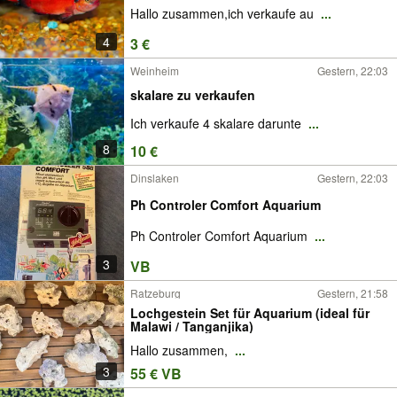
Hallo zusammen,ich verkaufe au
...
4
3 €
Weinheim
Gestern, 22:03
skalare zu verkaufen
Ich verkaufe 4 skalare darunte
...
8
10 €
Dinslaken
Gestern, 22:03
Ph Controler Comfort Aquarium
Ph Controler Comfort Aquarium
...
3
VB
Ratzeburg
Gestern, 21:58
Lochgestein Set für Aquarium (ideal für
Malawi / Tanganjika)
Hallo zusammen,
...
3
55 € VB