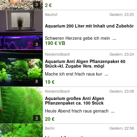
3
2 €
Neuhof
Gestern, 23:25
Aquarium 200 Liter mit Inhalt und Zubehör
Schweren Herzens gebe ich mein
...
190 € VB
3
Niederroßbach
Gestern, 23:24
Aquarium Anti Algen Pflanzenpaket 60
Stück+kl. Zugabe Vers. mögl
Mache ich erst frisch raus kur
...
8
19 €
Niederroßbach
Gestern, 23:08
Aquarium großes Anti Algen
Pflanzenpaket ca. 100 Stück
Heute Abend frisch raus gemach
...
3
20 €
Berlin
Gestern, 22:58