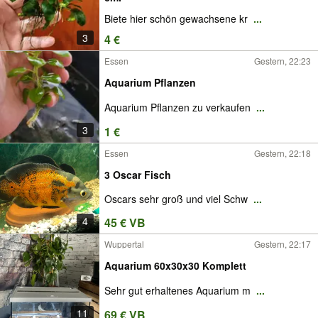
Biete hier schön gewachsene kr
...
3
4 €
Essen
Gestern, 22:23
Aquarium Pflanzen
Aquarium Pflanzen zu verkaufen
...
3
1 €
Essen
Gestern, 22:18
3 Oscar Fisch
Oscars sehr groß und viel Schw
...
4
45 € VB
Wuppertal
Gestern, 22:17
Aquarium 60x30x30 Komplett
Sehr gut erhaltenes Aquarium m
...
11
69 € VB