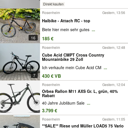
Direkt kaufen
Rosenheim
Gestern, 13:56
Haibike - Attach RC - top
Biete hier mein sehr gutes
...
16
185 €
Rosenheim
Gestern, 12:48
Cube Acid CMPT Cross Country
Mountainbike 29 Zoll
Ich verkaufe mein Cube Acid CM
...
7
430 € VB
Rosenheim
Gestern, 12:04
Orbea Rallon M11 AXS Gr. L, grün, 40%
Rabatt
40 Jahre Jubiläum Sale
...
3.799 €
Rosenheim
Gestern, 11:05
**SALE** Riese und Müller LOAD5 75 Vario