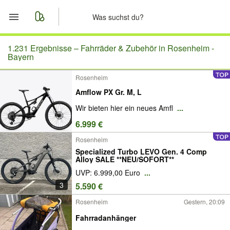
Start
1.231 Ergebnisse –
Fahrräder & Zubehör in Rosenheim -
Bayern
Merkliste
Rosenheim
Amflow PX Gr. M, L
Nachrichten
Wir bieten hier ein neues Amfl
...
Anzeige aufgeben
6.999 €
Rosenheim
Specialized Turbo LEVO Gen. 4 Comp
Alloy SALE **NEU/SOFORT**
UVP: 6.999,00 Euro
...
3
5.590 €
Rosenheim
Gestern, 20:09
Fahrradanhänger