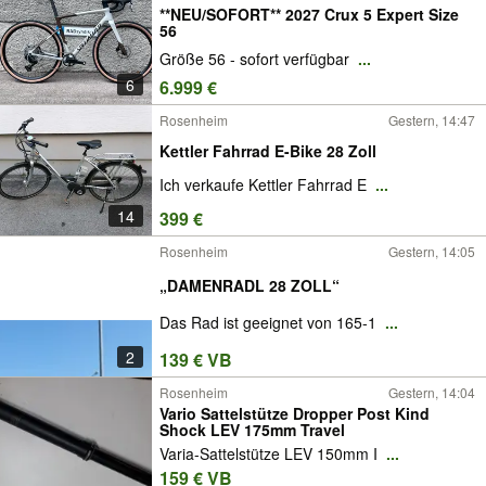
**NEU/SOFORT** 2027 Crux 5 Expert Size
56
Größe 56 - sofort verfügbar
...
6
6.999 €
Rosenheim
Gestern, 14:47
Kettler Fahrrad E-Bike 28 Zoll
Ich verkaufe Kettler Fahrrad E
...
14
399 €
Rosenheim
Gestern, 14:05
„DAMENRADL 28 ZOLL“
Das Rad ist geeignet von 165-1
...
2
139 € VB
Rosenheim
Gestern, 14:04
Vario Sattelstütze Dropper Post Kind
Shock LEV 175mm Travel
Varia-Sattelstütze LEV 150mm I
...
159 € VB