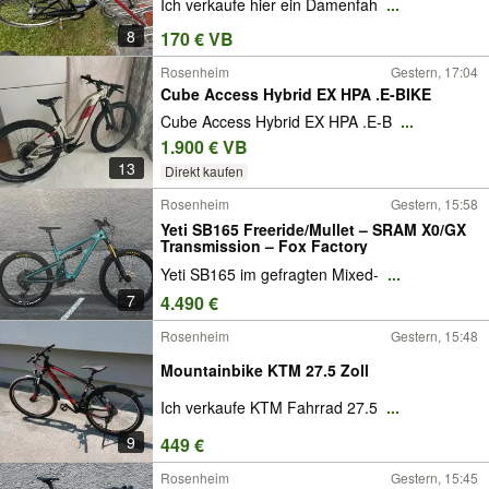
Ich verkaufe hier ein Damenfah
...
8
170 € VB
Rosenheim
Gestern, 17:04
Cube Access Hybrid EX HPA .E-BIKE
Cube Access Hybrid EX HPA .E-B
...
1.900 € VB
13
Direkt kaufen
Rosenheim
Gestern, 15:58
Yeti SB165 Freeride/Mullet – SRAM X0/GX
Transmission – Fox Factory
Yeti SB165 im gefragten Mixed-
...
7
4.490 €
Rosenheim
Gestern, 15:48
Mountainbike KTM 27.5 Zoll
Ich verkaufe KTM Fahrrad 27.5
...
9
449 €
Rosenheim
Gestern, 15:45