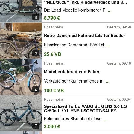
**NEU/2026** inkl. Kinderverdeck und 3
Sitze
Die Load Modelle kombinieren F
...
8
8.790 €
Rosenheim
Gestern, 09:58
Retro Damenrad Fahrrad Lila für Bastler
Klassisches Damenrad. Fährt si
...
2
25 € VB
Rosenheim
Gestern, 09:18
Mädchenfahrrad von Falter
Verkaufe sehr gut erhaltenes m
...
4
100 € VB
Rosenheim
Gestern, 09:04
Specialized Turbo VADO SL GEN2 5.0 EQ
Größe L / XL **NEU/SOFORT/SALE**
Kein anderes Bike bietet diese
...
7
3.090 €