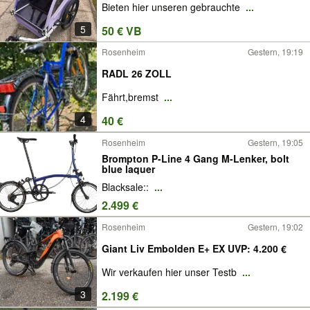
Bieten hier unseren gebrauchte
...
5
50 € VB
Rosenheim
Gestern, 19:19
RADL 26 ZOLL
Fährt,bremst
...
4
40 €
Rosenheim
Gestern, 19:05
Brompton P-Line 4 Gang M-Lenker, bolt
blue laquer
Blacksale::
...
2.499 €
Rosenheim
Gestern, 19:02
Giant Liv Embolden E+ EX UVP: 4.200 €
Wir verkaufen hier unser Testb
...
3
2.199 €