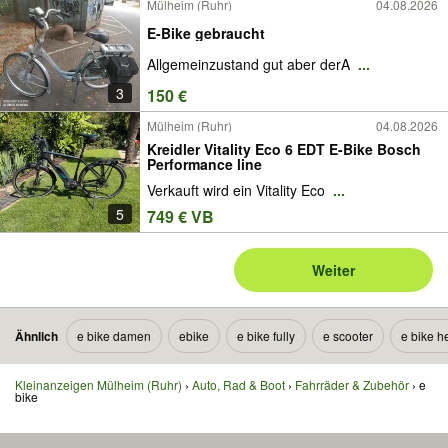
Mülheim (Ruhr)
04.08.2026
E-Bike gebraucht
Allgemeinzustand gut aber derA
...
3
150 €
Mülheim (Ruhr)
04.08.2026
Kreidler Vitality Eco 6 EDT E-Bike Bosch
Performance line
Verkauft wird ein Vitality Eco
...
5
749 € VB
Weiter
Ähnlich
e bike damen
ebike
e bike fully
e scooter
e bike h
Kleinanzeigen Mülheim (Ruhr)
Auto, Rad & Boot
Fahrräder & Zubehör
e
bike