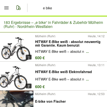
Start
183 Ergebnisse –
„e bike“ in Fahrräder & Zubehör Mülheim
(Ruhr) - Nordrhein-Westfalen
Merkliste
Mülheim (Ruhr)
Heute, 14:12
HITWAY E-Bike weiß - absolut neuwertig
Nachrichten
mit Gsrantie. Kaum benutzt
HITWAY E-Bike weiß – absolut n
...
Anzeige aufgeben
2
600 €
Mülheim (Ruhr)
Heute, 13:11
HITWAY E-Bike weiß Elektrofahrrad
HITWAY E-Bike weiß – absolut n
...
2
600 €
Mülheim (Ruhr)
Heute, 12:53
E-bike von Fischer