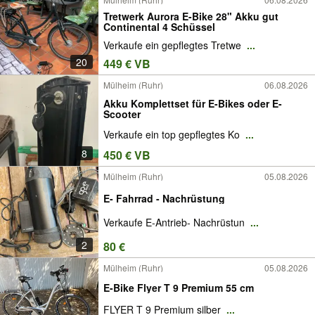
Tretwerk Aurora E-Bike 28" Akku gut
Continental 4 Schüssel
Verkaufe ein gepflegtes Tretwe
...
20
449 € VB
Mülheim (Ruhr)
06.08.2026
Akku Komplettset für E-Bikes oder E-
Scooter
Verkaufe ein top gepflegtes Ko
...
8
450 € VB
Mülheim (Ruhr)
05.08.2026
E- Fahrrad - Nachrüstung
Verkaufe E-Antrieb- Nachrüstun
...
2
80 €
Mülheim (Ruhr)
05.08.2026
E-Bike Flyer T 9 Premium 55 cm
FLYER T 9 Premium silber
...