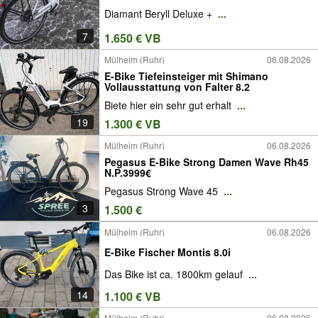
Diamant Beryll Deluxe +
...
7
1.650 € VB
Mülheim (Ruhr)
06.08.2026
E-Bike Tiefeinsteiger mit Shimano
Vollausstattung von Falter 8.2
Biete hier ein sehr gut erhalt
...
19
1.300 € VB
Mülheim (Ruhr)
06.08.2026
Pegasus E-Bike Strong Damen Wave Rh45
N.P.3999€
Pegasus Strong Wave 45
...
3
1.500 €
Mülheim (Ruhr)
06.08.2026
E-Bike Fischer Montis 8.0i
Das Bike ist ca. 1800km gelauf
...
14
1.100 € VB
Mülheim (Ruhr)
06.08.2026