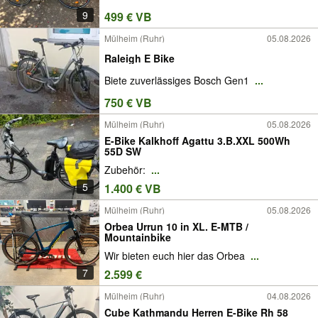
9
499 € VB
Mülheim (Ruhr)
05.08.2026
Raleigh E Bike
Biete zuverlässiges Bosch Gen1
...
750 € VB
Mülheim (Ruhr)
05.08.2026
E-Bike Kalkhoff Agattu 3.B.XXL 500Wh
55D SW
Zubehör:
...
5
1.400 € VB
Mülheim (Ruhr)
05.08.2026
Orbea Urrun 10 in XL. E-MTB /
Mountainbike
Wir bieten euch hier das Orbea
...
7
2.599 €
Mülheim (Ruhr)
04.08.2026
Cube Kathmandu Herren E-Bike Rh 58