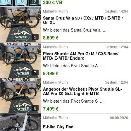
12
300 € VB
Mülheim (Ruhr)
Gestern, 14:04
Santa Cruz Vala 90 / CX5 / MTB / E-MTB /
Gr. XL
Wir bieten das Santa Cruz Vala
...
5
8.699 €
Mülheim (Ruhr)
Gestern, 12:04
Pivot Shuttle AM Pro Gr.M / CX5-Race/
MTB/ E-MTB/ Enduro
Wir bieten das Pivot Shuttle A
...
7
9.499 €
Mülheim (Ruhr)
Gestern, 12:04
Angebot der Woche!!! Pivot Shuttle SL-
AM Pro X0 Gr.L Light E-MTB
Wir bieten das Pivot Shuttle S
...
6
7.499 €
Mülheim (Ruhr)
06.08.2026
E-bike City Rad