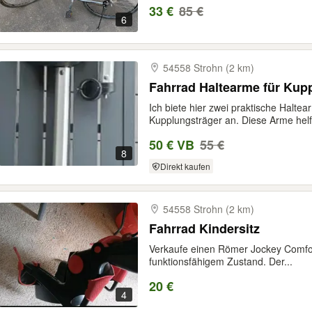
33 €
85 €
6
54558 Strohn (2 km)
Fahrrad Haltearme für Kup
Ich biete hier zwei praktische Halte
Kupplungsträger an. Diese Arme helf
50 € VB
55 €
8
Direkt kaufen
54558 Strohn (2 km)
Fahrrad Kindersitz
Verkaufe einen Römer Jockey Comfort
funktionsfähigem Zustand. Der...
20 €
4