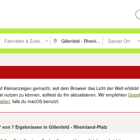
Fahrräder & Zubehör
Ganzer Ort
ken um zu suchen, oder Vorschläge mit den Pfeiltasten nach oben/unt
PLZ oder Ort eingeben. Eingabetaste drücke
Suche im Umkreis 
f Kleinanzeigen gemacht, seit dein Browser das Licht der Welt erblickt 
i nutzen zu können, solltest du ihn aktualisieren. Wir empfehlen
Goog
Safari
, falls du macOS benutzt.
 7 von 7 Ergebnissen in Gillenfeld - Rheinland-Pfalz