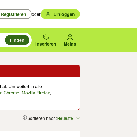
Registrieren
oder
Einloggen
Finden
en durchsuchen und mit Eingabetaste auswählen.
n um zu suchen, oder Vorschläge mit den Pfeiltasten nach oben/unten
des gewählten Orts oder PLZ.
Inserieren
Meins
hat. Um weiterhin alle
le Chrome
,
Mozilla Firefox
,
Sortieren nach:
Neueste