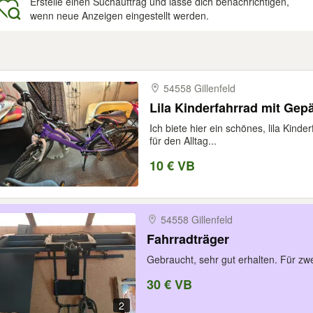
Erstelle einen Suchauftrag und lasse dich benachrichtigen,
wenn neue Anzeigen eingestellt werden.
gebnisse
54558 Gillenfeld
Lila Kinderfahrrad mit Gep
Ich biete hier ein schönes, lila Kind
für den Alltag...
10 € VB
54558 Gillenfeld
Fahrradträger
Gebraucht, sehr gut erhalten. Für zw
30 € VB
2