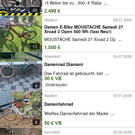
⚡❗ Aktion bis zu - 300,-€ Raba
...
20
2.499 €
Staßfurt
09.07.2026
Damen E-Bike MOUSTACHE Samedi 27
Xroad 2 Open 500 Wh (fast Neu!)
MOUSTACHE Samedi 27 Xroad 2 Op
...
11
1.500 €
Atzendorf
04.07.2026
Damenrad Diamant
Das Fahrrad ist gebraucht, bef
...
30 € VB
Direkt kaufen
4
Staßfurt
02.07.2026
Damenfahrrad
Weißes Damenfahrrad der Marke
...
4
50 € VB
Neundorf
20.06.2026