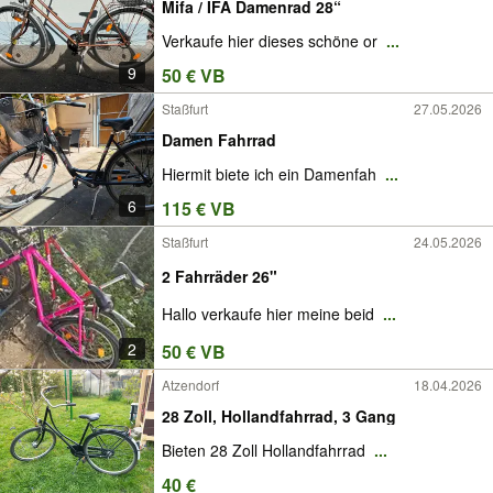
Mifa / IFA Damenrad 28“
Verkaufe hier dieses schöne or
...
9
50 € VB
Staßfurt
27.05.2026
Damen Fahrrad
Hiermit biete ich ein Damenfah
...
6
115 € VB
Staßfurt
24.05.2026
2 Fahrräder 26"
Hallo verkaufe hier meine beid
...
2
50 € VB
Atzendorf
18.04.2026
28 Zoll, Hollandfahrrad, 3 Gang
Bieten 28 Zoll Hollandfahrrad
...
40 €