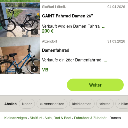
Staßfurt-Löbnitz
04.04.2026
GAINT Fahrrad Damen 26"
Verkauft wird ein Damen Fahrra
...
200 €
2
Atzendorf
31.03.2026
Damenfahrrad
Verkaufe ein 28er Damenfahrrad
...
4
VB
Weiter
Ähnlich
kinder
zu verschenken
kleid damen
fahrrad
e bike
Kleinanzeigen
Staßfurt
Auto, Rad & Boot
Fahrräder & Zubehör
Damen