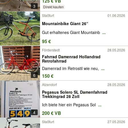
125 € VB
3
Direkt kaufen
Staßfurt
01.06.2026
Mountainbike Giant 26“
Gut erhaltenes Giant Mountainb
...
95 €
Förderstedt
28.05.2026
Fahrrad Damenrad Hollandrad
Retrofahrrad
Damenrad im Retrostil wie neu,
...
6
150 €
Atzendorf
28.05.2026
Pegasus Solero SL Damenfahrrad
Trekkingrad 28 Zoll
Ich biete hier ein Pegasus Sol
...
4
200 € VB
Staßfurt
27.05.2026