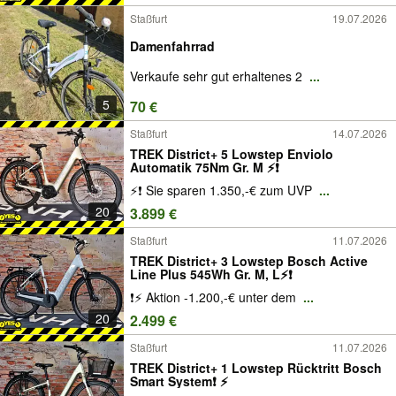
Staßfurt
19.07.2026
Damenfahrrad
Verkaufe sehr gut erhaltenes 2
...
5
70 €
Staßfurt
14.07.2026
TREK District+ 5 Lowstep Enviolo
Automatik 75Nm Gr. M ⚡❗
⚡❗ Sie sparen 1.350,-€ zum UVP
...
20
3.899 €
Staßfurt
11.07.2026
TREK District+ 3 Lowstep Bosch Active
Line Plus 545Wh Gr. M, L⚡❗
❗⚡ Aktion -1.200,-€ unter dem
...
20
2.499 €
Staßfurt
11.07.2026
TREK District+ 1 Lowstep Rücktritt Bosch
Smart System❗ ⚡