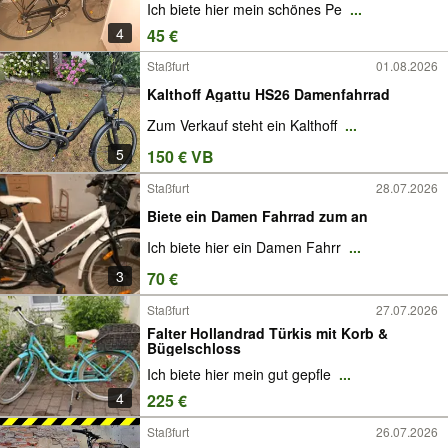
Ich biete hier mein schönes Pe
...
4
45 €
Staßfurt
01.08.2026
Kalthoff Agattu HS26 Damenfahrrad
Zum Verkauf steht ein Kalthoff
...
5
150 € VB
Staßfurt
28.07.2026
Biete ein Damen Fahrrad zum an
Ich biete hier ein Damen Fahrr
...
3
70 €
Staßfurt
27.07.2026
Falter Hollandrad Türkis mit Korb &
Bügelschloss
Ich biete hier mein gut gepfle
...
4
225 €
Staßfurt
26.07.2026