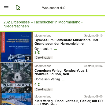
Start
262 Ergebnisse –
Fachbücher in Moormerland -
Niedersachsen
Merkliste
Moormerland
Gestern, 09:10
Gymnasium Elementare Musiklehre und
Grundlagen der Harmonielehre
Nachrichten
Gymnasium
...
3 €
Anzeige aufgeben
Direkt kaufen
2
Moormerland
Gestern, 09:04
Cornelsen Verlag, Rendez-Vous 1,
Nouvelle Edition, Neu
Cornelsen Verlag
...
4 €
2
Direkt kaufen
Moormerland
Gestern, 09:00
Klett Verlag "Decouvertes 3, Cahier, mit CD
und DVD, Neu