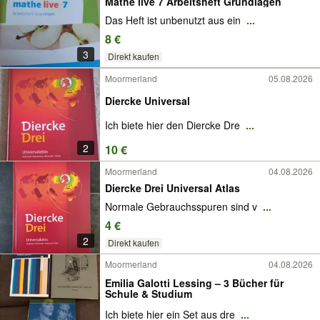
Mathe live 7 Arbeitsheft Grundlagen
Das Heft ist unbenutzt aus ein
...
8 €
3
Direkt kaufen
Moormerland
05.08.2026
Diercke Universal
Ich biete hier den Diercke Dre
...
2
10 €
Moormerland
04.08.2026
Diercke Drei Universal Atlas
Normale Gebrauchsspuren sind v
...
4 €
2
Direkt kaufen
Moormerland
04.08.2026
Emilia Galotti Lessing – 3 Bücher für
Schule & Studium
Ich biete hier ein Set aus dre
...