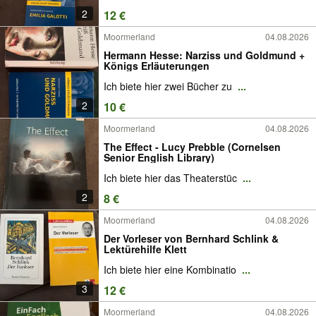
2
12 €
Moormerland
04.08.2026
Hermann Hesse: Narziss und Goldmund +
Königs Erläuterungen
Ich biete hier zwei Bücher zu
...
2
10 €
Moormerland
04.08.2026
The Effect - Lucy Prebble (Cornelsen
Senior English Library)
Ich biete hier das Theaterstüc
...
2
8 €
Moormerland
04.08.2026
Der Vorleser von Bernhard Schlink &
Lektürehilfe Klett
Ich biete hier eine Kombinatio
...
3
12 €
Moormerland
04.08.2026