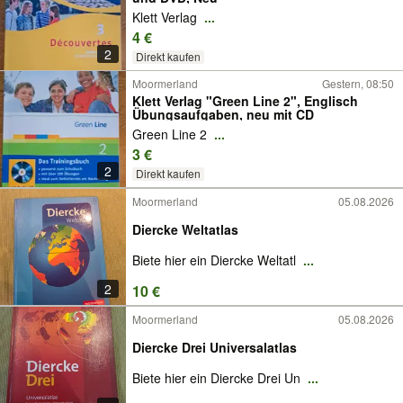
Klett Verlag
...
4 €
2
Direkt kaufen
Moormerland
Gestern, 08:50
Klett Verlag "Green Line 2", Englisch
Übungsaufgaben, neu mit CD
Green Line 2
...
3 €
2
Direkt kaufen
Moormerland
05.08.2026
Diercke Weltatlas
Biete hier ein Diercke Weltatl
...
2
10 €
Moormerland
05.08.2026
Diercke Drei Universalatlas
Biete hier ein Diercke Drei Un
...