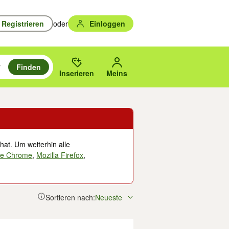
Registrieren
oder
Einloggen
Finden
en durchsuchen und mit Eingabetaste auswählen.
n um zu suchen, oder Vorschläge mit den Pfeiltasten nach oben/unten
des gewählten Orts oder PLZ.
Inserieren
Meins
hat. Um weiterhin alle
le Chrome
,
Mozilla Firefox
,
Sortieren nach:
Neueste