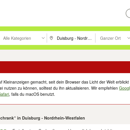
Alle Kategorien
Ganzer Ort
ken um zu suchen, oder Vorschläge mit den Pfeiltasten nach oben/unt
PLZ oder Ort eingeben. Eingabetaste drücke
Suche im Umkreis 
f Kleinanzeigen gemacht, seit dein Browser das Licht der Welt erblickt 
i nutzen zu können, solltest du ihn aktualisieren. Wir empfehlen
Goog
Safari
, falls du macOS benutzt.
schrank“ in Duisburg - Nordrhein-Westfalen