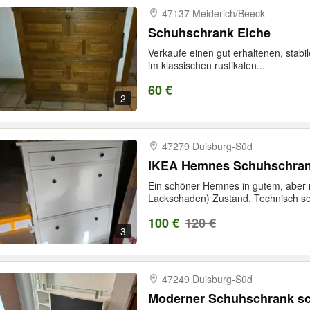
47137 Meiderich/​Beeck
Schuhschrank Eiche
Verkaufe einen gut erhaltenen, stab
im klassischen rustikalen...
60 €
2
47279 Duisburg-​Süd
IKEA Hemnes Schuhschran
Ein schöner Hemnes in gutem, aber ni
Lackschaden) Zustand. Technisch seh
100 €
120 €
3
47249 Duisburg-​Süd
Moderner Schuhschrank sc