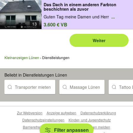
Das Dach in einem anderen Farbton
beschichten als zuvor
Guten Tag meine Damen und Herr
...
13
3.600 € VB
Weiter
Kleinanzeigen Lünen
Dienstleistungen
Beliebt in Dienstleistungen Lünen
Transporter mieten
Massage Lünen
Tattoo
Zur Webversion
Anzeige aufgeben
Datenschutzerklärung
Datenschutzeinstellungen
Kinder- und Jugendschutz
Barrierefreiheitserklärung
Sicherheitslücken melden
Filter anpassen