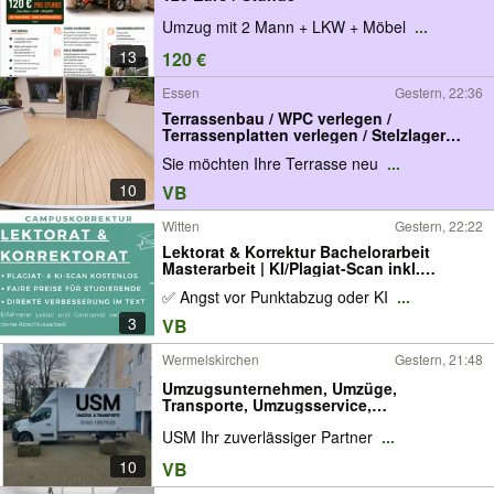
Umzug mit 2 Mann + LKW + Möbel
...
13
120 €
Essen
Gestern, 22:36
Terrassenbau / WPC verlegen /
Terrassenplatten verlegen / Stelzlager
verlegen / Garten / Terrassenfliesen
Sie möchten Ihre Terrasse neu
...
verlegen / Gartenausbau
10
VB
Witten
Gestern, 22:22
Lektorat & Korrektur Bachelorarbeit
Masterarbeit | KI/Plagiat-Scan inkl.
Korrekturlesen Hausarbeit Bachelor
✅ Angst vor Punktabzug oder KI
...
Master korrigieren lassen
3
VB
Wermelskirchen
Gestern, 21:48
Umzugsunternehmen, Umzüge,
Transporte, Umzugsservice,
Aufbauservice
USM Ihr zuverlässiger Partner
...
10
VB