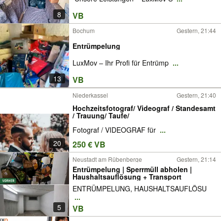
8
VB
Bochum
Gestern, 21:44
Entrümpelung
LuxMov – Ihr Profi für Entrümp
...
13
VB
Niederkassel
Gestern, 21:40
Hochzeitsfotograf/ Videograf / Standesamt
/ Trauung/ Taufe/
Fotograf / VIDEOGRAF für
...
20
250 € VB
Neustadt am Rübenberge
Gestern, 21:14
Entrümpelung | Sperrmüll abholen |
Haushaltsauflösung + Transport
ENTRÜMPELUNG, HAUSHALTSAUFLÖSU
...
5
VB