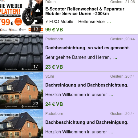
Düren
Gestern, 21:06
E-Scooter Reifenwechsel & Reparatur
Mobiler Service Düren +200km
⚡ FIXO Mobile – Reifenservice
...
13
99 € VB
Paderborn
Gestern, 20:44
Dachbeschichtung, so wird es gemacht.
Sehr geehrte Damen und Herren,
...
17
23 € VB
Stuhr
Gestern, 20:44
Dachreinigung und Dachbeschichtung.
Herzlich Willkommen in unserer
...
22
24 € VB
Paderborn
Gestern, 20:44
Dachbeschichtung und Dachreinigung.
Herzlich Willkommen in unserer
...