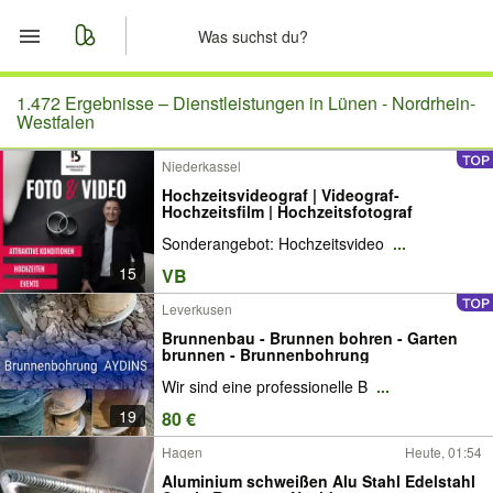
Start
1.472 Ergebnisse –
Dienstleistungen in Lünen - Nordrhein-
Westfalen
Merkliste
Niederkassel
Hochzeitsvideograf | Videograf-
Nachrichten
Hochzeitsfilm | Hochzeitsfotograf
Sonderangebot: Hochzeitsvideo
...
Anzeige aufgeben
15
VB
Leverkusen
Brunnenbau - Brunnen bohren - Garten
brunnen - Brunnenbohrung
Wir sind eine professionelle B
...
19
80 €
Hagen
Heute, 01:54
Aluminium schweißen Alu Stahl Edelstahl