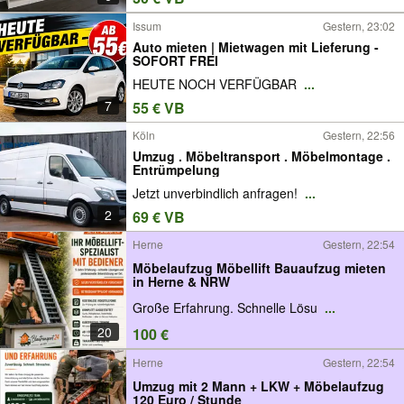
Issum
Gestern, 23:02
Auto mieten | Mietwagen mit Lieferung -
SOFORT FREI
HEUTE NOCH VERFÜGBAR
...
7
55 € VB
Köln
Gestern, 22:56
Umzug . Möbeltransport . Möbelmontage .
Entrümpelung
Jetzt unverbindlich anfragen!
...
2
69 € VB
Herne
Gestern, 22:54
Möbelaufzug Möbellift Bauaufzug mieten
in Herne & NRW
Große Erfahrung. Schnelle Lösu
...
20
100 €
Herne
Gestern, 22:54
Umzug mit 2 Mann + LKW + Möbelaufzug
120 Euro / Stunde