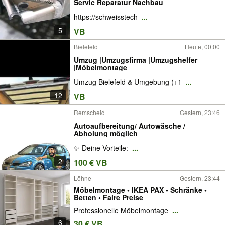
Servic Reparatur Nachbau
https://schweisstech
...
5
VB
Bielefeld
Heute, 00:00
Umzug |Umzugsfirma |Umzugshelfer
|Möbelmontage
Umzug Bielefeld & Umgebung (+1
...
12
VB
Remscheid
Gestern, 23:46
Autoaufbereitung/ Autowäsche /
Abholung möglich
✨ Deine Vorteile:
...
2
100 € VB
Löhne
Gestern, 23:44
Möbelmontage • IKEA PAX • Schränke •
Betten • Faire Preise
Professionelle Möbelmontage
...
6
30 € VB