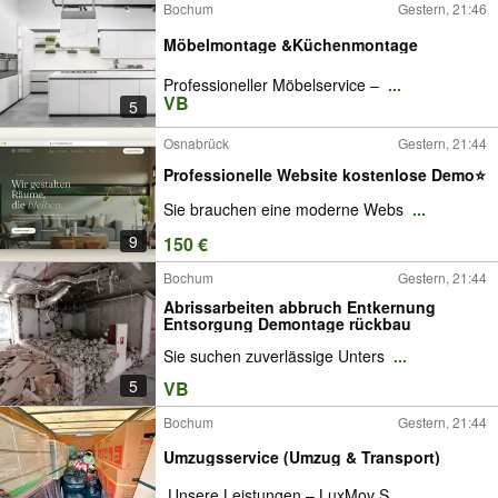
Bochum
Gestern, 21:46
Möbelmontage &Küchenmontage
Professioneller Möbelservice –
...
VB
5
Osnabrück
Gestern, 21:44
Professionelle Website kostenlose Demo⭐
Sie brauchen eine moderne Webs
...
9
150 €
Bochum
Gestern, 21:44
Abrissarbeiten abbruch Entkernung
Entsorgung Demontage rückbau
Sie suchen zuverlässige Unters
...
5
VB
Bochum
Gestern, 21:44
Umzugsservice (Umzug & Transport)
️ Unsere Leistungen – LuxMov S
...