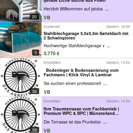
Herzlich Willkommen auf jatoba
...
20
VB
Kupferzell
Gestern, 16:04
Stahlblechgarage 5,5x5,5m Satteldach mit
2 Schwingtoren
Hochwertige Stahlblechgarage v
...
3
3.770 €
Emsdetten
Gestern, 14:54
️ ️ Bodenleger & Bodensanierung vom
Fachmann | Klick Vinyl & Laminat
Sie suchen einen professionell
...
36
VB
Emsdetten
Gestern, 14:34
Ihre Traumterrasse vom Fachbetrieb |
Premium WPC & BPC | Münsterland
Terrassenbau
Die Terrasse ist das Prunkstüc
...
39
VB