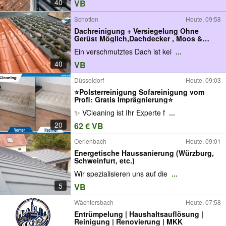
40
VB
Schotten
Heute, 09:58
Dachreinigung + Versiegelung Ohne
Gerüst Möglich,Dachdecker , Moos &
Algen entfernen | mit Garantie ,10 Jahre
Ein verschmutztes Dach ist kei
...
Erfahrung Kostenlose Beratung,Dach
Reinigen Sommer Aktion
40
VB
Düsseldorf
Heute, 09:03
⭐️Polsterreinigung Sofareinigung vom
Profi: Gratis Imprägnierung⭐
✨️ VCleaning ist Ihr Experte f
...
20
62 € VB
Oerlenbach
Heute, 09:01
Energetische Haussanierung (Würzburg,
Schweinfurt, etc.)
Wir spezialisieren uns auf die
...
5
VB
Wächtersbach
Heute, 07:58
Entrümpelung | Haushaltsauflösung |
Reinigung | Renovierung | MKK