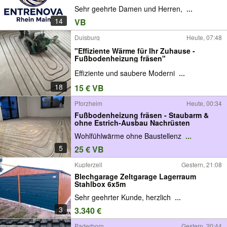
Sehr geehrte Damen und Herren,
...
14
VB
Duisburg
Heute, 07:48
"Effiziente Wärme für Ihr Zuhause -
Fußbodenheizung fräsen"
Effiziente und saubere Moderni
...
18
15 € VB
Pforzheim
Heute, 00:34
Fußbodenheizung fräsen - Staubarm &
ohne Estrich-Ausbau Nachrüsten
Wohlfühlwärme ohne Baustellenz
...
5
25 € VB
Kupferzell
Gestern, 21:08
Blechgarage Zeltgarage Lagerraum
Stahlbox 6x5m
Sehr geehrter Kunde, herzlich
...
3
3.340 €
Paderborn
Gestern, 20:44