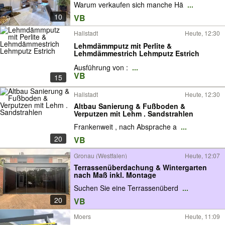
Warum verkaufen sich manche Hä
...
10
VB
Hallstadt
Heute, 12:30
Lehmdämmputz mit Perlite &
Lehmdämmestrich Lehmputz Estrich
Ausführung von :
...
VB
15
Hallstadt
Heute, 12:30
Altbau Sanierung & Fußboden &
Verputzen mit Lehm . Sandstrahlen
Frankenweit , nach Absprache a
...
20
VB
Gronau (Westfalen)
Heute, 12:07
Terrassenüberdachung & Wintergarten
nach Maß inkl. Montage
Suchen Sie eine Terrassenüberd
...
20
VB
Moers
Heute, 11:09