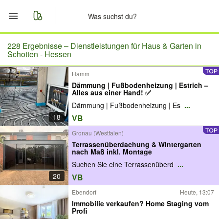
Start
228 Ergebnisse –
Dienstleistungen für Haus & Garten in
Schotten - Hessen
Merkliste
Hamm
Dämmung | Fußbodenheizung | Estrich –
Nachrichten
Alles aus einer Hand! ✅
Dämmung | Fußbodenheizung | Es
...
Anzeige aufgeben
18
VB
Gronau (Westfalen)
Terrassenüberdachung & Wintergarten
nach Maß inkl. Montage
Suchen Sie eine Terrassenüberd
...
20
VB
Ebendorf
Heute, 13:07
Immobilie verkaufen? Home Staging vom
Profi