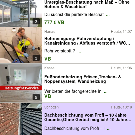
Unterglas-Beschattung nach Maß – Ohne
Bohren & Waschbar!
Du suchst die perfekte Beschat
...
3
777 € VB
Hanau
Heute, 11:07
Rohrreinigung/ Rohrverstopfung /
Kanalreinigung / Abfluss verstopft / WC
verstopft /Schacht / Rückstau / TV-
Rohr verstopft ?
...
Untersuchung/ Rohrsanierung /
Kanalsanierung/ Kurzliner Sanierung,
3
VB
Rohrbruch
Kassel
Heute, 11:06
Fußbodenheizung Fräsen,Trocken- &
Noppensystem, Wandheizung
Wir bieten die fachgerechte In
...
VB
9
Schotten
Heute, 10:18
Dachbeschichtung vom Profi – 10 Jahre
Garantie,Ohne Gerüst möglich! 10 Jahre
Erfahrung SOMMER AKTION
Dachbeschichtung vom Profi – l
...