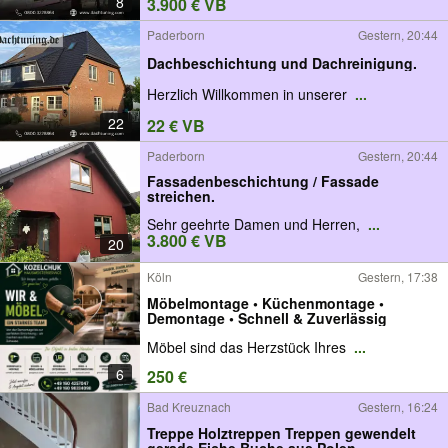
8
3.900 € VB
Paderborn
Gestern, 20:44
Dachbeschichtung und Dachreinigung.
Herzlich Willkommen in unserer
...
22
22 € VB
Paderborn
Gestern, 20:44
Fassadenbeschichtung / Fassade
streichen.
Sehr geehrte Damen und Herren,
...
3.800 € VB
20
Köln
Gestern, 17:38
Möbelmontage • Küchenmontage •
Demontage • Schnell & Zuverlässig
Möbel sind das Herzstück Ihres
...
6
250 €
Bad Kreuznach
Gestern, 16:24
Treppe Holztreppen Treppen gewendelt
gerade Eiche Buche aus Polen