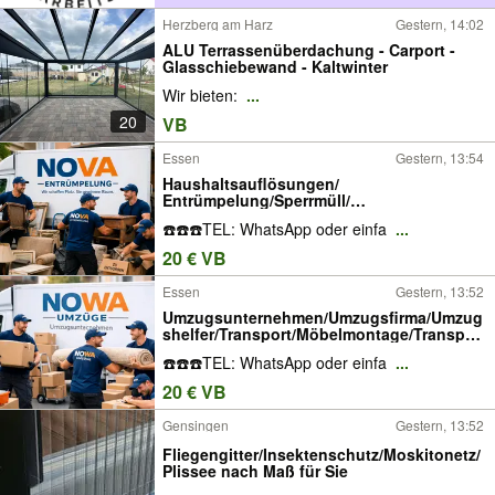
Herzberg am Harz
Gestern, 14:02
ALU Terrassenüberdachung - Carport -
Glasschiebewand - Kaltwinter
Wir bieten:
...
20
VB
Essen
Gestern, 13:54
Haushaltsauflösungen/
Entrümpelung/Sperrmüll/
Entsorgung/Keller/Schrott Abholung
☎️☎️☎️TEL: WhatsApp oder einfa
...
20 € VB
Essen
Gestern, 13:52
Umzugsunternehmen/Umzugsfirma/Umzug
shelfer/Transport/Möbelmontage/Transpor
ter Mieten mit fahrer/Küchen Transport
☎️☎️☎️TEL: WhatsApp oder einfa
...
20 € VB
Gensingen
Gestern, 13:52
Fliegengitter/Insektenschutz/Moskitonetz/
Plissee nach Maß für Sie