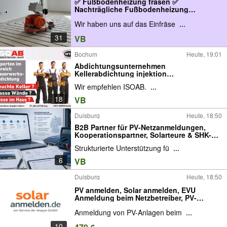
✅ Fußbodenheizung fräsen ✅
Nachträgliche Fußbodenheizung
einfräsen ✅ Fußbodenheizung
Wir haben uns auf das Einfräse
...
nachrüsten
31
VB
Bochum
Heute, 19:01
Abdichtungsunternehmen
Kellerabdichtung injektion
Mauertrocknung
Wir empfehlen ISOAB.
...
18
VB
Duisburg
Heute, 18:50
B2B Partner für PV-Netzanmeldungen,
Kooperationspartner, Solarteure & SHK-
Betriebe, Netzbetreiber-Kommunikation,
Strukturierte Unterstützung fü
...
PV-Anmeldeservice, bundesweite
Abwicklung
6
VB
Duisburg
Heute, 18:50
PV anmelden, Solar anmelden, EVU
Anmeldung beim Netzbetreiber, PV-
Anmeldeservice, bundesweite PV
Anmeldung von PV-Anlagen beim
...
Anmeldung, Photovoltaik anmelden,
Speicher anmelden, Wallbox anmelden,
10