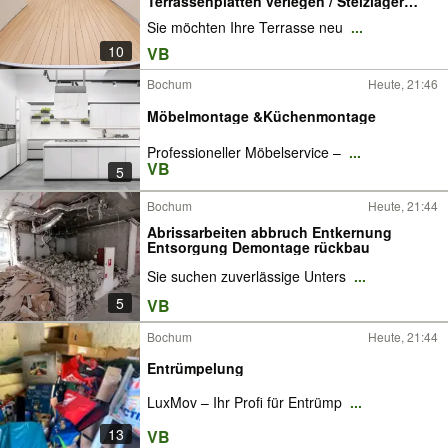
Terrassenplatten verlegen / Stelzlager
verlegen / Garten / Terrassenfliesen
Sie möchten Ihre Terrasse neu
...
verlegen / Gartenausbau
10
VB
Bochum
Heute, 21:46
Möbelmontage &Küchenmontage
Professioneller Möbelservice –
...
VB
5
Bochum
Heute, 21:44
Abrissarbeiten abbruch Entkernung
Entsorgung Demontage rückbau
Sie suchen zuverlässige Unters
...
5
VB
Bochum
Heute, 21:44
Entrümpelung
LuxMov – Ihr Profi für Entrümp
...
13
VB