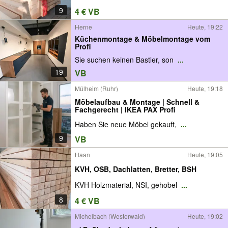
9
4 € VB
Herne
Heute, 19:22
Küchenmontage & Möbelmontage vom
Profi
Sie suchen keinen Bastler, son
...
19
VB
Mülheim (Ruhr)
Heute, 19:18
Möbelaufbau & Montage | Schnell &
Fachgerecht | IKEA PAX Profi
Haben Sie neue Möbel gekauft,
...
9
VB
Haan
Heute, 19:05
KVH, OSB, Dachlatten, Bretter, BSH
KVH Holzmaterial, NSI, gehobel
...
8
4 € VB
Michelbach (Westerwald)
Heute, 19:02