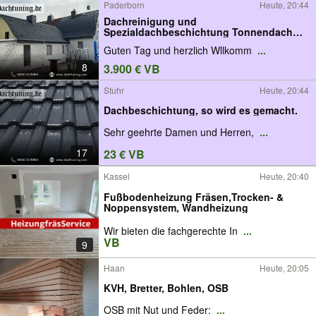
Paderborn
Heute, 20:44
Dachreinigung und
Spezialdachbeschichtung Tonnendach
Betonstein
Guten Tag und herzlich Wllkomm
...
8
3.900 € VB
Stuhr
Heute, 20:44
Dachbeschichtung, so wird es gemacht.
Sehr geehrte Damen und Herren,
...
17
23 € VB
Kassel
Heute, 20:40
Fußbodenheizung Fräsen,Trocken- &
Noppensystem, Wandheizung
Wir bieten die fachgerechte In
...
VB
9
Haan
Heute, 20:05
KVH, Bretter, Bohlen, OSB
OSB mit Nut und Feder:
...