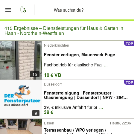
Start
415 Ergebnisse –
Dienstleistungen für Haus & Garten in
Haan - Nordrhein-Westfalen
Merkliste
Niederkrüchten
Fenster verfugen, Mauerwerk Fuge
Nachrichten
Fachbetrieb für elastische Fug
...
Anzeige aufgeben
15
10 € VB
Düsseldorf
Fensterreinigung | Fensterputzer |
Glasreinigung | Düsseldorf | NRW - 39€
inkl. Anfahrt
39,-€ inklusive Anfahrt für bi
...
39 €
9
Essen
Heute, 22:36
Terrassenbau / WPC verlegen /