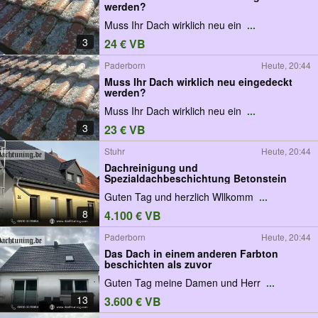
werden?
Muss Ihr Dach wirklich neu ein
...
3
24 € VB
Paderborn
Heute, 20:44
Muss Ihr Dach wirklich neu eingedeckt
werden?
Muss Ihr Dach wirklich neu ein
...
3
23 € VB
Stuhr
Heute, 20:44
Dachreinigung und
Spezialdachbeschichtung Betonstein
Guten Tag und herzlich Wllkomm
...
8
4.100 € VB
Paderborn
Heute, 20:44
Das Dach in einem anderen Farbton
beschichten als zuvor
Guten Tag meine Damen und Herr
...
13
3.600 € VB