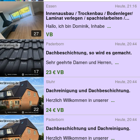
Essen
Heute, 21:16
Innenausbau / Trockenbau / Bodenleger/
Laminat verlegen / spachtelarbeiten /
vorsatzschalen / Renovierung / Decke
Hallo, ich bin Dominik, Inhabe
...
abhängen / Vinyl verlegen / Tapezieren /
Streichen / Türen einbau / Zargen
27
VB
einbauen
Paderborn
Heute, 20:44
Dachbeschichtung, so wird es gemacht.
Sehr geehrte Damen und Herren,
...
17
23 € VB
Stuhr
Heute, 20:44
Dachreinigung und Dachbeschichtung.
Herzlich Willkommen in unserer
...
22
24 € VB
Paderborn
Heute, 20:44
Dachbeschichtung und Dachreinigung.
Herzlich Willkommen in unserer
...