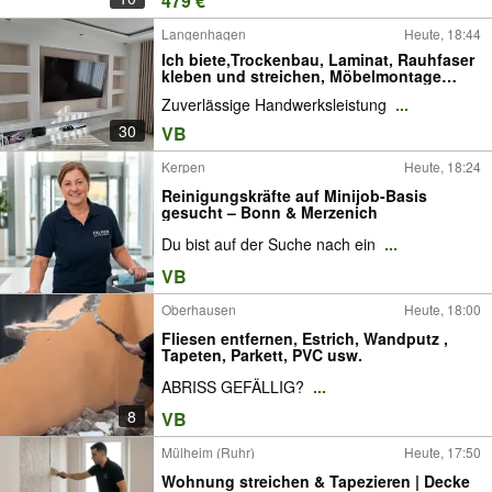
479 €
Wärmepumpe anmelden
Langenhagen
Heute, 18:44
Ich biete,Trockenbau, Laminat, Rauhfaser
kleben und streichen, Möbelmontage
Arbeiten an.
Zuverlässige Handwerksleistung
...
30
VB
Kerpen
Heute, 18:24
Reinigungskräfte auf Minijob-Basis
gesucht – Bonn & Merzenich
Du bist auf der Suche nach ein
...
VB
Oberhausen
Heute, 18:00
Fliesen entfernen, Estrich, Wandputz ,
Tapeten, Parkett, PVC usw.
ABRISS GEFÄLLIG?
...
8
VB
Mülheim (Ruhr)
Heute, 17:50
Wohnung streichen & Tapezieren | Decke