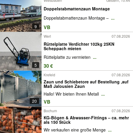
Wiesbaden
Gestern, 10:44
Doppelstabmattenzaun Montage
Doppelstabmattenzaun Montage –
...
9
VB
Werl
07.08.2026
Rüttelplatte Verdichter 102kg 25KN
Scheppach mieten
Rüttelplatte zu vermieten
...
5
30 €
Krefeld
07.08.2026
Zaun und Schiebetore auf Bestellung ,auf
Maß Jalousien Zaun
Hallo! Wir bieten Ihnen Metall
...
20
VB
Bochum
07.08.2026
KG-Bögen & Abwasser-Fittings – ca. mehr
als 150 Stück
Wir verkaufen eine große Menge
...