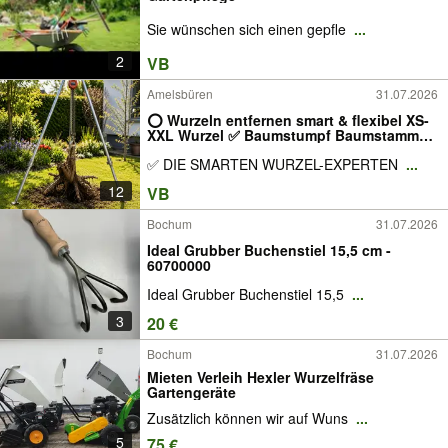
Sie wünschen sich einen gepfle
...
2
VB
Amelsbüren
31.07.2026
⭕ Wurzeln entfernen smart & flexibel XS-
XXL Wurzel ✅ Baumstumpf Baumstamm
Hecke Wurzelwerk Entfernung Beton
✅ DIE SMARTEN WURZEL-EXPERTEN
...
Zaunpfosten Baumstumpf Stubben
ausbaggern Bagger fräsen ziehen Baum
12
VB
fällen raus Entfernung
Bochum
31.07.2026
Ideal Grubber Buchenstiel 15,5 cm -
60700000
Ideal Grubber Buchenstiel 15,5
...
3
20 €
Bochum
31.07.2026
Mieten Verleih Hexler Wurzelfräse
Gartengeräte
Zusätzlich können wir auf Wuns
...
5
75 €