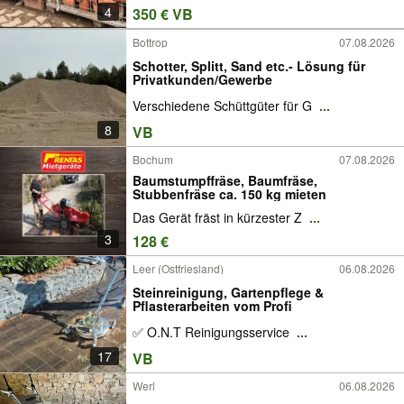
4
350 € VB
Bottrop
07.08.2026
Schotter, Splitt, Sand etc.- Lösung für
Privatkunden/Gewerbe
Verschiedene Schüttgüter für G
...
8
VB
Bochum
07.08.2026
Baumstumpffräse, Baumfräse,
Stubbenfräse ca. 150 kg mieten
Das Gerät fräst in kürzester Z
...
3
128 €
Leer (Ostfriesland)
06.08.2026
Steinreinigung, Gartenpflege &
Pflasterarbeiten vom Profi
✅ O.N.T Reinigungsservice
...
17
VB
Werl
06.08.2026