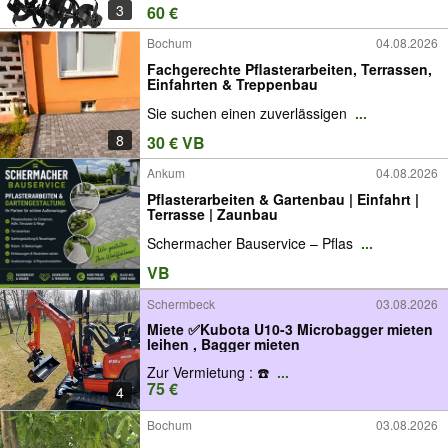
3
60 €
Bochum
04.08.2026
Fachgerechte Pflasterarbeiten, Terrassen,
Einfahrten & Treppenbau
Sie suchen einen zuverlässigen
...
8
30 € VB
Ankum
04.08.2026
Pflasterarbeiten & Gartenbau | Einfahrt |
Terrasse | Zaunbau
Schermacher Bauservice – Pflas
...
VB
Schermbeck
03.08.2026
Miete ✅Kubota U10-3 Microbagger mieten
leihen , Bagger mieten
Zur Vermietung : ☎️
...
75 €
4
Bochum
03.08.2026