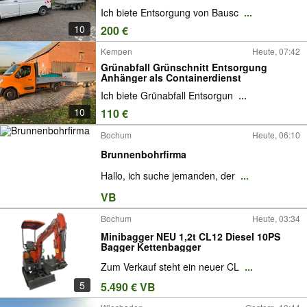
Ich biete Entsorgung von Bausc
...
10
200 €
Kempen
Heute, 07:42
Grünabfall Grünschnitt Entsorgung
Anhänger als Containerdienst
Ich biete Grünabfall Entsorgun
...
10
110 €
Bochum
Heute, 06:10
Brunnenbohrfirma
Hallo, ich suche jemanden, der
...
VB
Bochum
Heute, 03:34
Minibagger NEU 1,2t CL12 Diesel 10PS
Bagger Kettenbagger
Zum Verkauf steht ein neuer CL
...
5
5.490 € VB