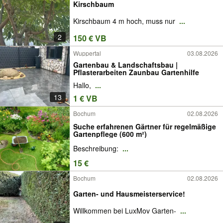
Kirschbaum
Kirschbaum 4 m hoch, muss nur
...
2
150 € VB
Wuppertal
03.08.2026
Gartenbau & Landschaftsbau |
Pflasterarbeiten Zaunbau Gartenhilfe
Hallo,
...
13
1 € VB
Bochum
02.08.2026
Suche erfahrenen Gärtner für regelmäßige
Gartenpflege (600 m²)
Beschreibung:
...
15 €
Bochum
02.08.2026
Garten- und Hausmeisterservice!
Willkommen bei LuxMov Garten-
...