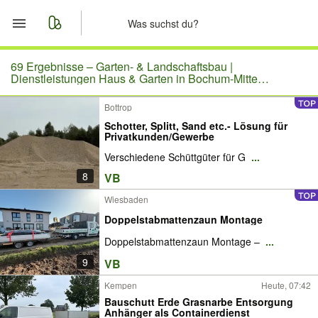
Start
69 Ergebnisse –
Garten- & Landschaftsbau |
Dienstleistungen Haus & Garten in Bochum-Mitte
(Bochum)
Merkliste
Bottrop
Schotter, Splitt, Sand etc.- Lösung für
Nachrichten
Privatkunden/Gewerbe
Verschiedene Schüttgüter für G
...
Anzeige aufgeben
8
VB
Wiesbaden
Doppelstabmattenzaun Montage
Doppelstabmattenzaun Montage –
...
9
VB
Kempen
Heute, 07:42
Bauschutt Erde Grasnarbe Entsorgung
Anhänger als Containerdienst