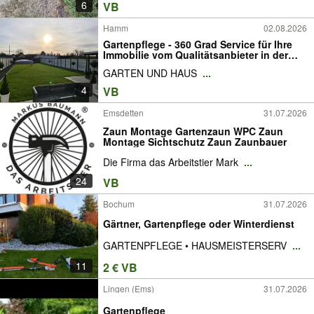
6
VB
Hamm
02.08.2026
Gartenpflege - 360 Grad Service für Ihre
Immobilie vom Qualitätsanbieter in der
Region
GARTEN UND HAUS
...
4
VB
Emsdetten
31.07.2026
Zaun Montage Gartenzaun WPC Zaun
Montage Sichtschutz Zaun Zaunbauer
Die Firma das Arbeitstier Mark
...
24
VB
Bochum
31.07.2026
Gärtner, Gartenpflege oder Winterdienst
GARTENPFLEGE • HAUSMEISTERSERV
...
11
2 € VB
Lingen (Ems)
31.07.2026
Gartenpflege