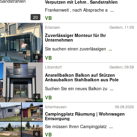
Verputzen mit Lehm . Sandstrahlen
Frankenweit , nach Absprache a
...
20
VB
Erlangen
Gestern, 11:09
Zuverlässiger Monteur für Ihr
Unternehmen
Sie suchen einen zuverlässigen
...
8
VB
Litzendorf
Gestern, 09:58
Anstellbalkon Balkon auf Stützen
Anbaubalkon Stahlbalkon aus Pole
Suchen Sie ein neues Balkon zu
...
4
VB
Ichenhausen
06.08.2026
Campingplatz Räumung | Wohnwagen
Entsorgung
Sie müssen Ihren Campingplatz
...
6
VB