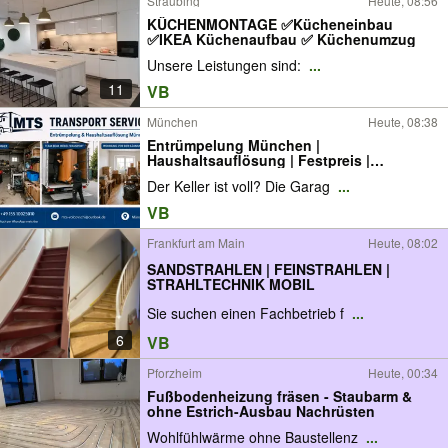
Straubing
Heute, 08:56
KÜCHENMONTAGE ✅Kücheneinbau
✅IKEA Küchenaufbau ✅ Küchenumzug
Unsere Leistungen sind:
...
11
VB
München
Heute, 08:38
Entrümpelung München |
Haushaltsauflösung | Festpreis |
Kostenlose Besichtigung
Der Keller ist voll? Die Garag
...
VB
Frankfurt am Main
Heute, 08:02
SANDSTRAHLEN | FEINSTRAHLEN |
STRAHLTECHNIK MOBIL
Sie suchen einen Fachbetrieb f
...
6
VB
Pforzheim
Heute, 00:34
Fußbodenheizung fräsen - Staubarm &
ohne Estrich-Ausbau Nachrüsten
Wohlfühlwärme ohne Baustellenz
...