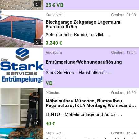
5
25 € VB
Kupferzell
Gestern, 21:08
Blechgarage Zeltgarage Lagerraum
Stahlbox 6x5m
Sehr geehrter Kunde, herzlich
...
3
3.340 €
Augsburg
Gestern, 19:54
Entrümpelung/Wohnungsauflösung
Stark Services – Haushaltsaufl
...
VB
München
Gestern, 19:22
Möbelaufbau München, Büroaufbau,
Regalaufbau, IKEA Montage, Wohnwand
aufbauen
LENTU – Möbelmontage und Aufba
...
12
40 €
Kupferzell
Gestern, 16:04