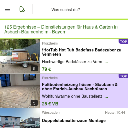
Start
125 Ergebnisse –
Dienstleistungen für Haus & Garten in
Asbach-Bäumenheim - Bayern
Merkliste
Pforzheim
❗️HotTub Hot Tub Badefass Badezuber zu
Nachrichten
Vermieten
Hochwertige Badefässer zu Verm
...
Anzeige aufgeben
5
79 €
Pforzheim
Fußbodenheizung fräsen - Staubarm &
ohne Estrich-Ausbau Nachrüsten
Wohlfühlwärme ohne Baustellenz
...
5
25 € VB
Wiesbaden
Heute, 10:44
Doppelstabmattenzaun Montage