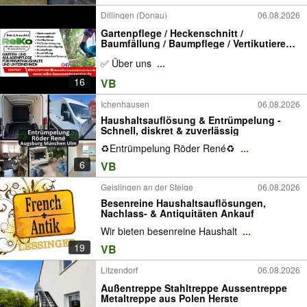
Dillingen (Donau)
06.08.2026
Gartenpflege / Heckenschnitt /
Baumfällung / Baumpflege / Vertikutieren /
Wurzelstockentfernung /
✅ Über uns
...
Photovoltaikreinigung / Solarreinigung /
Anlagenpflege / Gärtner / Rasenmähen /
16
VB
Hausmeisterservice
Ichenhausen
06.08.2026
Haushaltsauflösung & Entrümpelung -
Schnell, diskret & zuverlässig
♻️Entrümpelung Röder René♻️
...
6
VB
Geislingen an der Steige
06.08.2026
Besenreine Haushaltsauflösungen,
Nachlass- & Antiquitäten Ankauf
Wir bieten besenreine Haushalt
...
19
VB
Litzendorf
06.08.2026
Außentreppe Stahltreppe Aussentreppe
Metaltreppe aus Polen Herste