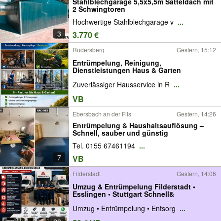
Stahlblechgarage 5,5x5,5m Satteldach mit
2 Schwingtoren
Hochwertige Stahlblechgarage v
...
3
3.770 €
Rudersberg
Gestern, 15:12
Entrümpelung, Reinigung,
Dienstleistungen Haus & Garten
Zuverlässiger Hausservice in R
...
VB
Ebersbach an der Fils
Gestern, 14:26
Entrümpelung & Haushaltsauflösung –
Schnell, sauber und günstig
Tel. 0155 67461194
...
7
VB
Filderstadt
Gestern, 14:06
Umzug & Entrümpelung Filderstadt •
Esslingen • Stuttgart Schnell&
Umzug • Entrümpelung • Entsorg
...