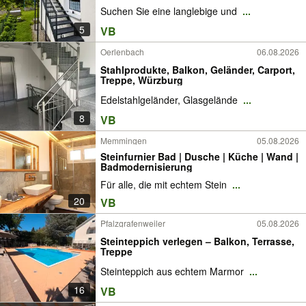
Suchen Sie eine langlebige und
...
5
VB
Oerlenbach
06.08.2026
Stahlprodukte, Balkon, Geländer, Carport,
Treppe, Würzburg
Edelstahlgeländer, Glasgelände
...
8
VB
Memmingen
05.08.2026
Steinfurnier Bad | Dusche | Küche | Wand |
Badmodernisierung
Für alle, die mit echtem Stein
...
20
VB
Pfalzgrafenweiler
05.08.2026
Steinteppich verlegen – Balkon, Terrasse,
Treppe
Steinteppich aus echtem Marmor
...
16
VB