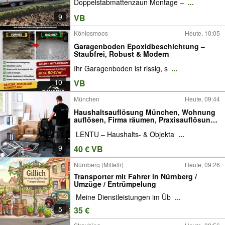
Doppelstabmattenzaun Montage –
...
9
VB
Königsmoos
Heute, 10:05
Garagenboden Epoxidbeschichtung –
Staubfrei, Robust & Modern
Ihr Garagenboden ist rissig, s
...
10
VB
München
Heute, 09:44
Haushaltsauflösung München, Wohnung
auflösen, Firma räumen, Praxisauflösung,
Keller leer räumen, Nachlass
️ LENTU – Haushalts- & Objekta
...
9
40 € VB
Nürnberg (Mittelfr)
Heute, 09:26
Transporter mit Fahrer in Nürnberg /
Umzüge / Entrümpelung
️ Meine Dienstleistungen im Üb
...
5
35 €